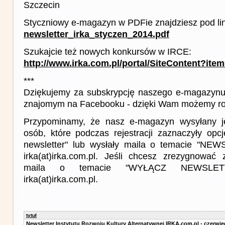
Szczecin
Styczniowy e-magazyn w PDFie znajdziesz pod li
newsletter_irka_styczen_2014.pdf
Szukajcie też nowych konkursów w IRCE:
http://www.irka.com.pl/portal/SiteContent?ite
***
Dziękujemy za subskrypcję naszego e-magazynu 
znajomym na Facebooku - dzięki Wam możemy roz
Przypominamy, że nasz e-magazyn wysyłany j
osób, które podczas rejestracji zaznaczyły op
newsletter" lub wysłały maila o temacie "NE
irka(at)irka.com.pl. Jeśli chcesz zrezygnować z
maila o temacie "WYŁĄCZ NEWSLET
irka(at)irka.com.pl.
tytuł
Newsletter Instytutu Rozwoju Kultury Alternatywnej IRKA.com.pl - czerwie