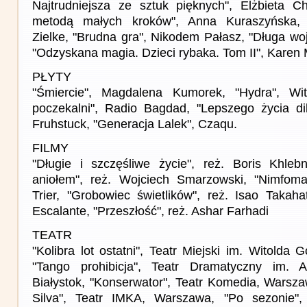
Najtrudniejsza ze sztuk pięknych", Elżbieta C
metodą małych kroków", Anna Kuraszyńska, 
Zielke, "Brudna gra", Nikodem Pałasz, "Długa wo
"Odzyskana magia. Dzieci rybaka. Tom II", Karen M
PŁYTY
"Śmiercie", Magdalena Kumorek, "Hydra", Wi
poczekalni", Radio Bagdad, "Lepszego życia dile
Fruhstuck, "Generacja Lalek", Czaqu.
FILMY
"Długie i szczęśliwe życie", reż. Boris Khle
aniołem", reż. Wojciech Smarzowski, "Nimfoma
Trier, "Grobowiec świetlików", reż. Isao Takaha
Escalante, "Przeszłość", reż. Ashar Farhadi
TEATR
"Kolibra lot ostatni", Teatr Miejski im. Witolda
"Tango prohibicja", Teatr Dramatyczny im. A
Białystok, "Konserwator", Teatr Komedia, Warsz
Silva", Teatr IMKA, Warszawa, "Po sezonie",