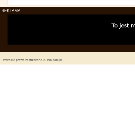
REKLAMA
Wszelkie prawa zastrzeżone ©, irka.com.pl