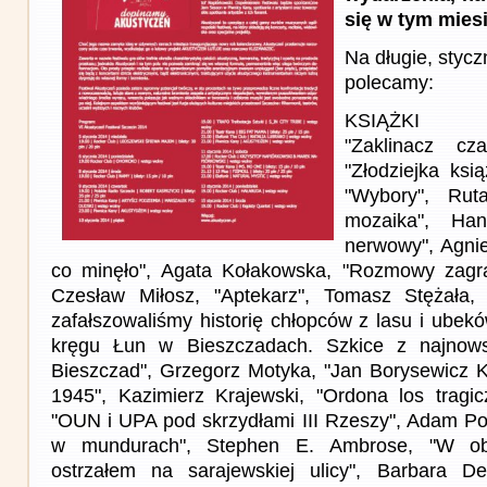
się w tym mies
Na długie, styc
polecamy:
KSIĄŻKI
"Zaklinacz cz
"Złodziejka ksi
"Wybory", Rut
mozaika", Han
nerwowy", Agnie
co minęło", Agata Kołakowska, "Rozmowy zagr
Czesław Miłosz, "Aptekarz", Tomasz Stężała,
zafałszowaliśmy historię chłopców z lasu i ubek
kręgu Łun w Bieszczadach. Szkice z najnowsze
Bieszczad", Grzegorz Motyka, "Jan Borysewicz Kr
1945", Kazimierz Krajewski, "Ordona los tragicz
"OUN i UPA pod skrzydłami III Rzeszy", Adam Po
w mundurach", Stephen E. Ambrose, "W obl
ostrzałem na sarajewskiej ulicy", Barbara D