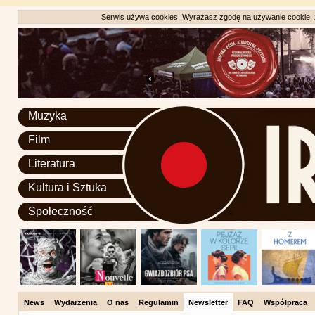
Serwis używa cookies. Wyrażasz zgodę na używanie cookie, zg
Muzyka
Film
Literatura
Kultura i Sztuka
Społeczność
News
Wydarzenia
O nas
Regulamin
Newsletter
FAQ
Współpraca