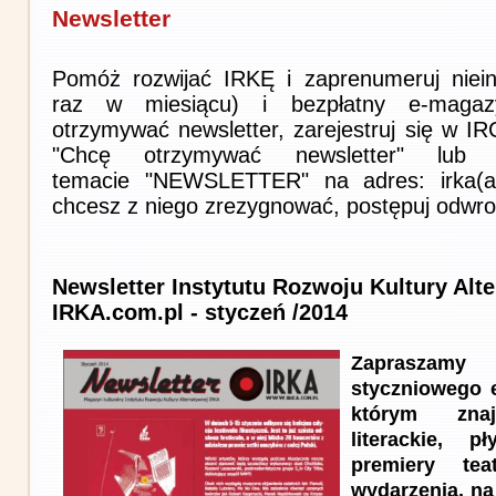
Newsletter
Pomóż rozwijać IRKĘ i zaprenumeruj niein
raz w miesiącu) i bezpłatny e-magaz
otrzymywać newsletter, zarejestruj się w I
"Chcę otrzymywać newsletter" lub 
temacie "NEWSLETTER" na adres: irka(at)i
chcesz z niego zrezygnować, postępuj odwro
Newsletter Instytutu Rozwoju Kultury Alt
IRKA.com.pl - styczeń /2014
Zapraszam
styczniowego 
którym znaj
literackie, p
premiery tea
wydarzenia, na