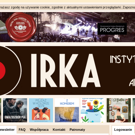
ażasz zgodę na używanie cookie, zgodnie z aktualnymi ustawieniami przeglądarki. Zapozna
ewsletter
FAQ
Współpraca
Kontakt
Patronaty
Logowanie