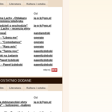
ilm
Literatura
Kultura i sztuka
Od
 na Lachy „Obłąkany
ja-g-k@wp.pl
premiera teledysku
odzień o wschodzie”
ja-g-k@wp.pl
 Lachy – recenzja płyty
lować
pandaredski
 - "Libera me"
operate
e - "Comedamus"
operate
- "Rara avis"
operate
u "Tamta noc"
pawelizdebski
nki na żądanie
pawelizdebski
 Paweł Izdebski
pawelizdebski
 - Paweł Izdebski
pawelizdebski
więcej
 OSTATNIO DODANE
ilm
Literatura
Kultura i sztuka
Od
a debiutanckiej płyty
ja-g-k@wp.pl
lia” – ludowego „małego