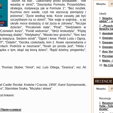
"Sezon na lisa", "Zakochany przez przypadek", "Nie
Muzyka
F
wpadaj w złość", "Zwycięska Formuła. Przywództwo,
strategia, motywacja jak w Formule 1", "Bez resztek.
Kuchnia zero waste, czyli nie wyrzucaj pieniędzy i
Utwór
jedzenia", "Życie według kota. Kocie zasady, jak być
1.
Strachy
szczęśliwym na co dzień", "Nie wątp w wątrobę... a jej
obłok” – 
ukryte moce dodadzą ci lat życia w zdrowiu", "Niczyje
2.
„Przech
dziecko", "Pocałunek kata", "Pirat", "Siedziałem w
Strachy na
 "Czerwień kości", "Punkt widzenia", "Stróż krokodyla", "Pójdę
3.
deeska
śpiewają diabły", "Nietykalny", "Miasto bez grzechu", "Noc bez
4.
Operate
tra księżyca. Siedem sióstr", "Ogień i krew. Pieśń Lodu i Ognia.
IT", "Ostatni", "Gorzka czekolada, tom 2. Nowe opowiadania o
5.
Operat
tach. Podróże w nieznane", "Noah po prostu jest", "Hilda i
6.
Operate 
iążka o tym, skąd się biorą dzieci", "Bądź dzielny, pingwinku",
7.
Ano Yor
8.
Przysta
9.
Niebo -
10.
No Cóż
 Thomas Stuber, "Anioł", reż. Luis Ortega, "Granica", reż. Ali
RECENZJE
l Castle Recital. Kraków / Cracow, 1959", Karol Szymanowski,
s", Stanisław Soyka, "Muzyka i słowa"
Muzyka
F
d linkiem:
Recenzja
1.
Recenzj
Tulia „Tu
dzieła”
nt?item=contest