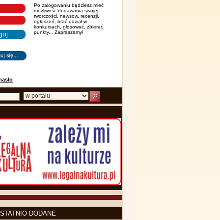
Po zalogowaniu będziesz mieć
możliwośc dodawania swojej
twórczości, newsów, recenzji,
ogłoszeń, brać udział w
konkursach, głosować, zbierać
punkty... Zapraszamy!
hasło
STATNIO DODANE