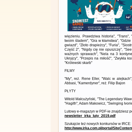
więzieniu. Prawdziwa historia", "Trans",
twoim śladem", "Gra w kłamstwa", "Gdzie 
gwiazd", "Złoto drapieżcy", "Furia", "Sios
Część 2", "Nigdy cię nie opuszczę", "See
ważnych sprawach", "Nela na 3 kontynen
Ukryjcy", "Przepis na miłość", "Zwykła ks
"Królewski skarb"
FILMY
"My", reż. Rene Eller, "Walc w alejkach",
Abbasi, "Kamerdyner", reż. Filip Bajon
PŁYTY
Witold Małcużyński, "The Legendary Wawe
"Hagith", Adam Makowicz, "Swinging Ivorie
Lutowy e-magazyn w PDF-ie znajdziesz po
newsletter_irka_luty_2019.pdf
Szukajcie też nowych konkursów w IRCE:
http://www.irka.com.pl/portal/SiteConte