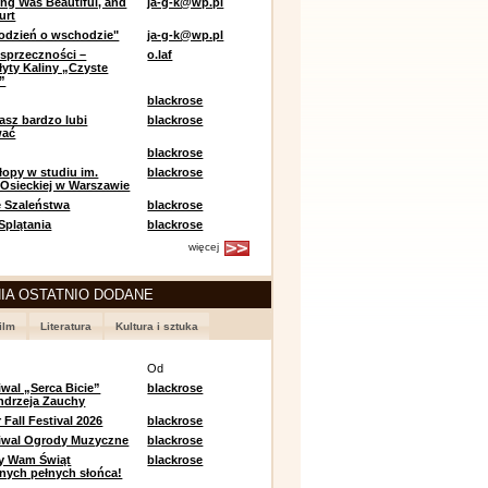
ing Was Beautiful, and
ja-g-k@wp.pl
urt
odzień o wschodzie"
ja-g-k@wp.pl
sprzeczności –
o.laf
łyty Kaliny „Czyste
”
blackrose
asz bardzo lubi
blackrose
wać
blackrose
opy w studiu im.
blackrose
 Osieckiej w Warszawie
 Szaleństwa
blackrose
 Splątania
blackrose
więcej
IA OSTATNIO DODANE
ilm
Literatura
Kultura i sztuka
e
Od
iwal „Serca Bicie”
blackrose
ndrzeja Zauchy
Fall Festival 2026
blackrose
tiwal Ogrody Muzyczne
blackrose
y Wam Świąt
blackrose
nych pełnych słońca!