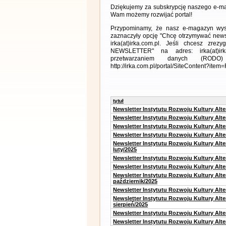
Dziękujemy za subskrypcję naszego e-ma
Wam możemy rozwijać portal!
Przypominamy, że nasz e-magazyn wysył
zaznaczyły opcję "Chcę otrzymywać news
irka(at)irka.com.pl. Jeśli chcesz zr
NEWSLETTER" na adres: irka(at)irk
przetwarzaniem danych (RODO)
http://irka.com.pl/portal/SiteContent?ite
tytuł
Newsletter Instytutu Rozwoju Kultury Alt
Newsletter Instytutu Rozwoju Kultury Alt
Newsletter Instytutu Rozwoju Kultury Alt
Newsletter Instytutu Rozwoju Kultury Alt
Newsletter Instytutu Rozwoju Kultury Alt
luty/2025
Newsletter Instytutu Rozwoju Kultury Alt
Newsletter Instytutu Rozwoju Kultury Alte
Newsletter Instytutu Rozwoju Kultury Alt
październik/2025
Newsletter Instytutu Rozwoju Kultury Alt
Newsletter Instytutu Rozwoju Kultury Alte
sierpień/2025
Newsletter Instytutu Rozwoju Kultury Alt
Newsletter Instytutu Rozwoju Kultury Alt