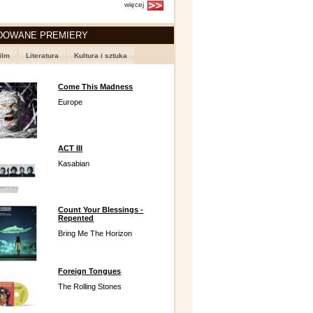
więcej
DOWANE PREMIERY
ilm
Literatura
Kultura i sztuka
Come This Madness
Europe
ACT III
Kasabian
Count Your Blessings -
Repented
Bring Me The Horizon
Foreign Tongues
The Rolling Stones