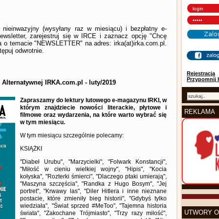
nieinwazyjny (wysyłany raz w miesiącu) i bezpłatny e-
wsletter, zarejestruj się w IRCE i zaznacz opcję "Chcę
la o temacie "NEWSLETTER" na adres: irka(at)irka.com.pl.
ępuj odwrotnie.
Rejestracja
Przypomnij 
 Alternatywnej IRKA.com.pl - luty/2019
Zapraszamy do lektury lutowego e-magazynu IRKI, w
którym znajdziecie nowości literackie, płytowe i
REKLAMA
filmowe oraz wydarzenia, na które warto wybrać się
w tym miesiącu.
W tym miesiącu szczególnie polecamy:
KSIĄŻKI
"Diabeł Urubu", "Marzycielki", "Folwark Konstancji",
"Miłość w cieniu wielkiej wojny", "Hipis", "Kocia
kołyska", "Rozterki śmierci", "Dlaczego ptaki umierają",
"Maszyna szczęścia", "Randka z Hugo Bosym", "Jej
portret", "Krwawy las", "Diler Hitlera i inne nieznane
postacie, które zmieniły bieg historii", "Gdybyś tylko
wiedziała", "Świat sprzed #MeToo", "Tajemna historia
UTWORY O
świata", "Zakochane Trójmiasto", "Trzy razy miłość",