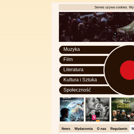
Serwis używa cookies. Wyr
Muzyka
Film
Literatura
Kultura i Sztuka
Społeczność
News
Wydarzenia
O nas
Regulamin
N