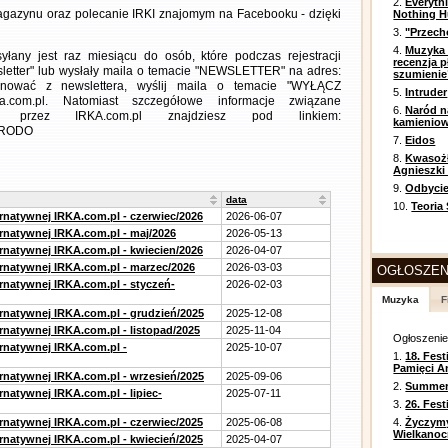
2.
Everyth
gazynu oraz polecanie IRKI znajomym na Facebooku - dzięki
Nothing H
3.
"Przech
4.
Muzyka 
any jest raz miesiącu do osób, które podczas rejestracji
recenzja p
letter" lub wysłały maila o temacie "NEWSLETTER" na adres:
szumienie
ezygnować z newslettera, wyślij maila o temacie "WYŁĄCZ
5.
Intruder
a.com.pl. Natomiast szczegółowe informacje związane
6.
Naród n
 przez IRKA.com.pl znajdziesz pod linkiem:
kamienio
m=RODO
7.
Eidos
8.
Kwasożł
Agnieszki
9.
Odbycie
data
10.
Teoria
ernatywnej IRKA.com.pl - czerwiec/2026
2026-06-07
ernatywnej IRKA.com.pl - maj/2026
2026-05-13
ernatywnej IRKA.com.pl - kwiecien/2026
2026-04-07
ernatywnej IRKA.com.pl - marzec/2026
2026-03-03
OGŁOSZEN
ernatywnej IRKA.com.pl - styczeń-
2026-02-03
Muzyka
F
ernatywnej IRKA.com.pl - grudzień/2025
2025-12-08
rnatywnej IRKA.com.pl - listopad/2025
2025-11-04
Ogłoszeni
ernatywnej IRKA.com.pl -
2025-10-07
1.
18. Fest
Pamięci A
ernatywnej IRKA.com.pl - wrzesień/2025
2025-09-06
2.
Summer 
rnatywnej IRKA.com.pl - lipiec-
2025-07-11
3.
26. Fes
ernatywnej IRKA.com.pl - czerwiec/2025
2025-06-08
4.
Życzym
Wielkanoc
ernatywnej IRKA.com.pl - kwiecień/2025
2025-04-07