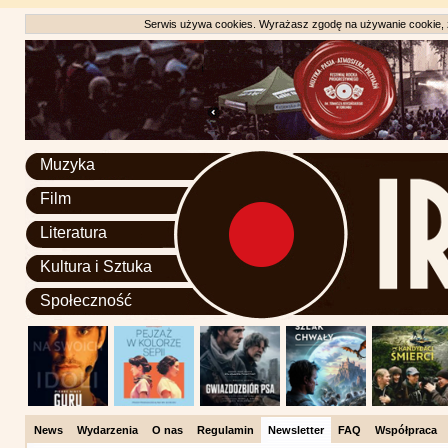
Serwis używa cookies. Wyrażasz zgodę na używanie cookie, zg
Muzyka
Film
Literatura
Kultura i Sztuka
Społeczność
News
Wydarzenia
O nas
Regulamin
Newsletter
FAQ
Współpraca