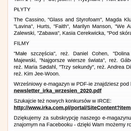
PŁYTY
The Cassino, "Glass and Styrofoam", Magda Klu
"Lavina", Hurts, "Faith", Marilyn Manson, "We A
Zalewski, "Zabawa", Kasia Cerekwicka, "Pod skórą
FILMY
"Małe szczęścia", reż. Daniel Cohen, "Dolin
Majewski, "Najgorsze wiersze świata", reż. Gábo
reż. Maria Sødahl, "Trzy sekundy", reż. Andrea Di
reż. Kim Jee-Woon.
Wrześniowy e-magazyn w PDF-ie znajdziesz pod l
newsletter_irka_wrzesien_2020.pdf
Szukajcie też nowych konkursów w IRCE:
http://www.irka.com.pl/portal/SiteContent?ite
Dziękujemy za subskrypcję naszego e-magazynu 
znajomym na Facebooku - dzięki Wam możemy roz