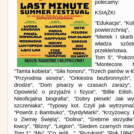
polecamy:
KSIĄŻKI
"Edukacja", "Kob
powierzchnią"
"Mietek i skar
władza szóst
przekleństwa.
Tom 5", "Pokora"
"Montecore. M
"Tamta kobieta", "Siła honoru", "Trzech panów w łó
"Przyrodnia siostra", "Orkiestra bezbronnych"
drodze", "Dom pisarzy w czasach zarazy",
Opowieść o przyjaźni i fizyce", "Billie Eilis
Nieoficjalna biografia", "Dobry piesek! Jak w
szczeniaka", "Typowy kot. Czyli jak wytrzymać
"Powrót z Bambuko", "DyrdyMarki", "Krzyżowcy. E
o Ziemię Świętą", "Dolina", "Srebrne skrzydła"
łowcy", "Blizny", "Legion", "Siedem czarnych mie
Tom 1", "My", "Co, jeśli…", "Ryzykant", "Rok 1984"