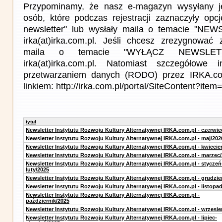
Przypominamy, że nasz e-magazyn wysyłany j
osób, które podczas rejestracji zaznaczyły op
newsletter" lub wysłały maila o temacie "NE
irka(at)irka.com.pl. Jeśli chcesz zrezygnować z
maila o temacie "WYŁĄCZ NEWSLET
irka(at)irka.com.pl. Natomiast szczegółowe 
przetwarzaniem danych (RODO) przez IRKA.co
linkiem: http://irka.com.pl/portal/SiteContent?it
tytuł
Newsletter Instytutu Rozwoju Kultury Alternatywnej IRKA.com.pl - czerwie
Newsletter Instytutu Rozwoju Kultury Alternatywnej IRKA.com.pl - maj/202
Newsletter Instytutu Rozwoju Kultury Alternatywnej IRKA.com.pl - kwiecie
Newsletter Instytutu Rozwoju Kultury Alternatywnej IRKA.com.pl - marzec
Newsletter Instytutu Rozwoju Kultury Alternatywnej IRKA.com.pl - styczeń
luty/2025
Newsletter Instytutu Rozwoju Kultury Alternatywnej IRKA.com.pl - grudzie
Newsletter Instytutu Rozwoju Kultury Alternatywnej IRKA.com.pl - listopa
Newsletter Instytutu Rozwoju Kultury Alternatywnej IRKA.com.pl -
październik/2025
Newsletter Instytutu Rozwoju Kultury Alternatywnej IRKA.com.pl - wrzesie
Newsletter Instytutu Rozwoju Kultury Alternatywnej IRKA.com.pl - lipiec-