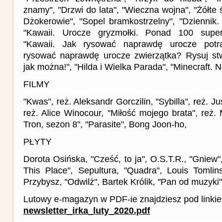
znamy", "Drzwi do lata", "Wieczna wojna", "Żółte 
Dżokerowie", "Sopel bramkostrzelny", "Dziennik
"Kawaii. Urocze gryzmołki. Ponad 100 super
"Kawaii. Jak rysować naprawdę urocze potra
rysować naprawdę urocze zwierzątka? Rysuj stw
jak można!", "Hilda i Wielka Parada", "Minecraft.
FILMY
"Kwas", reż. Aleksandr Gorczilin, "Sybilla", reż. Ju
reż. Alice Winocour, "Miłość mojego brata", reż.
Tron, sezon 8", "Parasite", Bong Joon-ho,
PŁYTY
Dorota Osińska, "Cześć, to ja", O.S.T.R., "Gniew
This Place", Sepultura, "Quadra", Louis Tomlins
Przybysz, "Odwilż", Bartek Królik, "Pan od muzyki"
Lutowy e-magazyn w PDF-ie znajdziesz pod linki
newsletter_irka_luty_2020.pdf