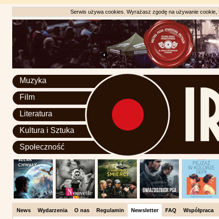
Serwis używa cookies. Wyrażasz zgodę na używanie cookie, zg
Muzyka
Film
Literatura
Kultura i Sztuka
Społeczność
News
Wydarzenia
O nas
Regulamin
Newsletter
FAQ
Współpraca