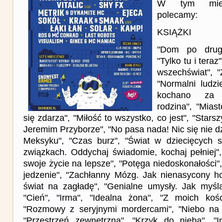
W tym miesi
polecamy:
KSIĄŻKI
"Dom po drugie
"Tylko tu i teraz
wszechświat", "
"Normalni ludzi
kochano za 
rodzina", "Mias
się zdarza", "Miłość to wszystko, co jest", "Star
Jeremim Przyborze", "No pasa nada! Nic się nie dz
Meksyku", "Czas burz", "Świat w dziecięcych 
związkach. Oddychaj świadomie, kochaj pełniej",
swoje życie na lepsze", "Potęga niedoskonałości"
jedzenie", "Zachłanny Mózg. Jak nienasycony h
świat na zagładę", "Genialne umysły. Jak myślą
"Cień", "Irma", "Idealna żona", "Z moich kośc
"Rozmowy z seryjnymi mordercami", "Niebo na u
"Przestrzeń zewnętrzna", "Krzyk do nieba", "In