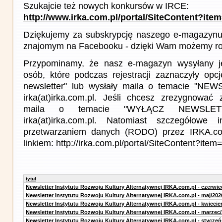
Szukajcie też nowych konkursów w IRCE:
http://www.irka.com.pl/portal/SiteContent?ite
Dziękujemy za subskrypcję naszego e-magazynu 
znajomym na Facebooku - dzięki Wam możemy roz
Przypominamy, że nasz e-magazyn wysyłany j
osób, które podczas rejestracji zaznaczyły op
newsletter" lub wysłały maila o temacie "NE
irka(at)irka.com.pl. Jeśli chcesz zrezygnować z
maila o temacie "WYŁĄCZ NEWSLET
irka(at)irka.com.pl. Natomiast szczegółowe 
przetwarzaniem danych (RODO) przez IRKA.co
linkiem: http://irka.com.pl/portal/SiteContent?it
tytuł
Newsletter Instytutu Rozwoju Kultury Alternatywnej IRKA.com.pl - czerwie
Newsletter Instytutu Rozwoju Kultury Alternatywnej IRKA.com.pl - maj/202
Newsletter Instytutu Rozwoju Kultury Alternatywnej IRKA.com.pl - kwiecie
Newsletter Instytutu Rozwoju Kultury Alternatywnej IRKA.com.pl - marzec
Newsletter Instytutu Rozwoju Kultury Alternatywnej IRKA.com.pl - styczeń