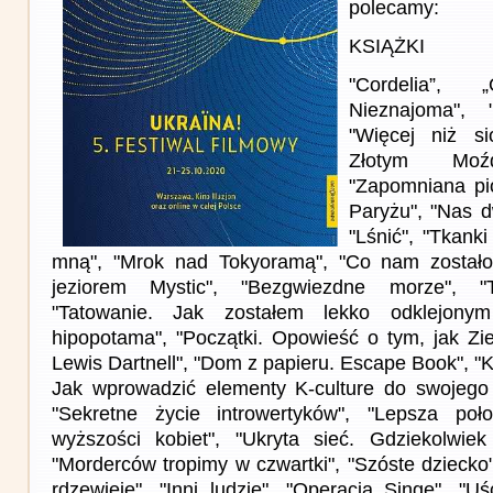
polecamy:
KSIĄŻKI
"Cordelia”, „
Nieznajoma", 
"Więcej niż si
Złotym Moźd
"Zapomniana pi
Paryżu", "Nas 
"Lśnić", "Tkank
mną", "Mrok nad Tokyoramą", "Co nam zostało"
jeziorem Mystic", "Bezgwiezdne morze", "
"Tatowanie. Jak zostałem lekko odklejonym
hipopotama", "Początki. Opowieść o tym, jak Zi
Lewis Dartnell", "Dom z papieru. Escape Book", "K
Jak wprowadzić elementy K-culture do swojego 
"Sekretne życie introwertyków", "Lepsza po
wyższości kobiet", "Ukryta sieć. Gdziekolwiek
"Morderców tropimy w czwartki", "Szóste dziecko"
rdzewieje", "Inni ludzie", "Operacja Singe", "U