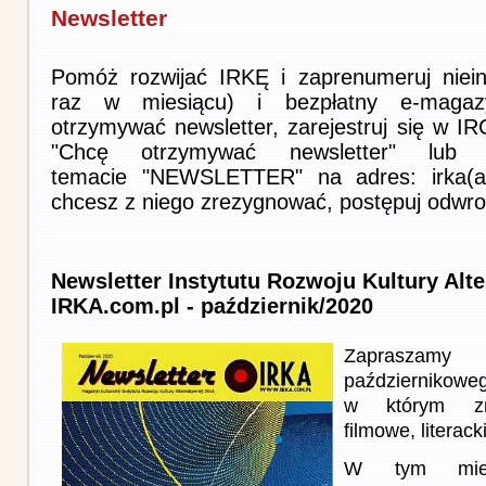
Newsletter
Pomóż rozwijać IRKĘ i zaprenumeruj niein
raz w miesiącu) i bezpłatny e-magaz
otrzymywać newsletter, zarejestruj się w I
"Chcę otrzymywać newsletter" lub 
temacie "NEWSLETTER" na adres: irka(at)i
chcesz z niego zrezygnować, postępuj odwro
Newsletter Instytutu Rozwoju Kultury Alt
IRKA.com.pl - październik/2020
Zapraszam
październikowe
w którym zna
filmowe, literack
W tym miesi