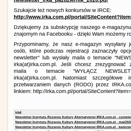
Szukajcie też nowych konkursów w IRCE:
http://www.irka.com.pl/portal/SiteContent?ite
Dziękujemy za subskrypcję naszego e-magazynu 
znajomym na Facebooku - dzięki Wam możemy roz
Przypominamy, że nasz e-magazyn wysyłany j
osób, które podczas rejestracji zaznaczyły op
newsletter" lub wysłały maila o temacie "NE
irka(at)irka.com.pl. Jeśli chcesz zrezygnować z
maila o temacie "WYŁĄCZ NEWSLET
irka(at)irka.com.pl. Natomiast szczegółowe 
przetwarzaniem danych (RODO) przez IRKA.co
linkiem: http://irka.com.pl/portal/SiteContent?it
tytuł
Newsletter Instytutu Rozwoju Kultury Alternatywnej IRKA.com.pl - czerwie
Newsletter Instytutu Rozwoju Kultury Alternatywnej IRKA.com.pl - maj/202
Newsletter Instytutu Rozwoju Kultury Alternatywnej IRKA.com.pl - kwiecie