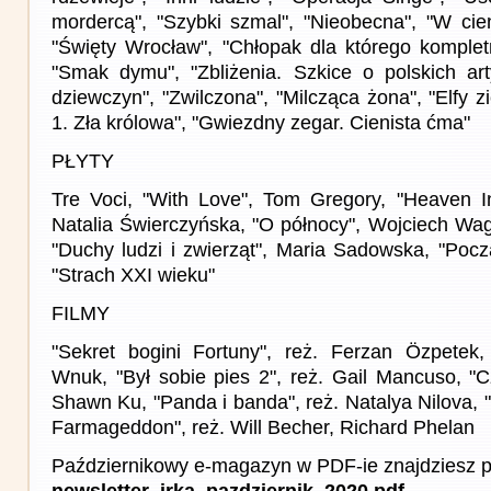
mordercą", "Szybki szmal", "Nieobecna", "W cien
"Święty Wrocław", "Chłopak dla którego kompletn
"Smak dymu", "Zbliżenia. Szkice o polskich art
dziewczyn", "Zwilczona", "Milcząca żona", "Elfy z
1. Zła królowa", "Gwiezdny zegar. Cienista ćma"
PŁYTY
Tre Voci, "With Love", Tom Gregory, "Heaven I
Natalia Świerczyńska, "O północy", Wojciech Wag
"Duchy ludzi i zwierząt", Maria Sadowska, "Pocz
"Strach XXI wieku"
FILMY
"Sekret bogini Fortuny", reż. Ferzan Özpetek, 
Wnuk, "Był sobie pies 2", reż. Gail Mancuso, "Cz
Shawn Ku, "Panda i banda", reż. Natalya Nilova,
Farmageddon", reż. Will Becher, Richard Phelan
Październikowy e-magazyn w PDF-ie znajdziesz p
newsletter_irka_pazdziernik_2020.pdf