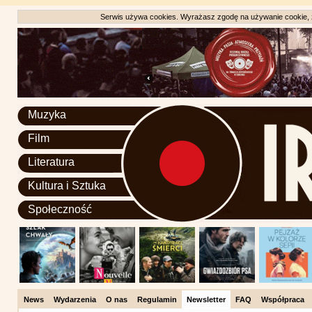
Serwis używa cookies. Wyrażasz zgodę na używanie cookie, zg
Muzyka
Film
Literatura
Kultura i Sztuka
Społeczność
News
Wydarzenia
O nas
Regulamin
Newsletter
FAQ
Współpraca