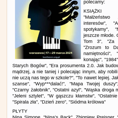
polecamy:
KSIĄŻKI
"Małżeństwo 
interesów",
spotykamy", 
jeszcze młode.
Tom 3", "Za z
"Zrozum to Da
namiętności", 
konając", "1984"
Starych Bogów", "Era prosumenta 2.0. Jak budo
mądrzej, a nie taniej i polecając innym, aby robi
nie uczą nas tego w szkole?", "To nawet lepiej. J
szanse", "Wyp***dalać!", "Mapa Twojej duszy
"Czarny żałobnik", "Ostatni azyl", "Wąska droga 
"Jeleni sztylet", "W gąszczu kłamstw", "Ostatnie
"Spirala zła", "Dzień zero", "Siódma królowa"
PŁYTY
Nina Simone, "Nina’s Back", Zbigniew Preisner, 