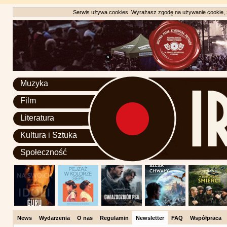
Serwis używa cookies. Wyrażasz zgodę na używanie cookie, zg
Muzyka
Film
Literatura
Kultura i Sztuka
Społeczność
News
Wydarzenia
O nas
Regulamin
Newsletter
FAQ
Współpraca