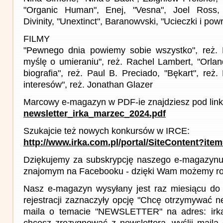
"Organic Human", Enej, "Vesna", Joel Ross,
Divinity, "Unextinct", Baranowvski, "Ucieczki i pow
FILMY
"Pewnego dnia powiemy sobie wszystko", reż. 
myślę o umieraniu", reż. Rachel Lambert, "Orlan
biografia", reż. Paul B. Preciado, "Bękart", reż. 
interesów", reż. Jonathan Glazer
Marcowy e-magazyn w PDF-ie znajdziesz pod link
newsletter_irka_marzec_2024.pdf
Szukajcie też nowych konkursów w IRCE:
http://www.irka.com.pl/portal/SiteContent?ite
Dziękujemy za subskrypcję naszego e-magazynu 
znajomym na Facebooku - dzięki Wam możemy roz
Nasz e-magazyn wysyłany jest raz miesiącu do 
rejestracji zaznaczyły opcję "Chcę otrzymywać ne
maila o temacie "NEWSLETTER" na adres: irka(a
chcesz zrezygnować z newslettera, wyślij mail