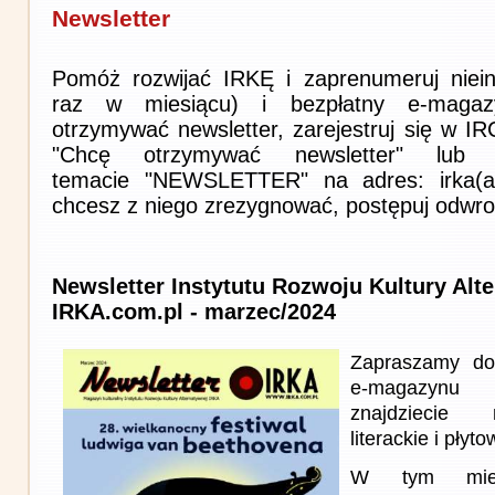
Newsletter
Pomóż rozwijać IRKĘ i zaprenumeruj niein
raz w miesiącu) i bezpłatny e-magaz
otrzymywać newsletter, zarejestruj się w I
"Chcę otrzymywać newsletter" lub 
temacie "NEWSLETTER" na adres: irka(at)i
chcesz z niego zrezygnować, postępuj odwro
Newsletter Instytutu Rozwoju Kultury Alt
IRKA.com.pl - marzec/2024
Zapraszamy do
e-magazynu
znajdziecie 
literackie i płyto
W tym miesi