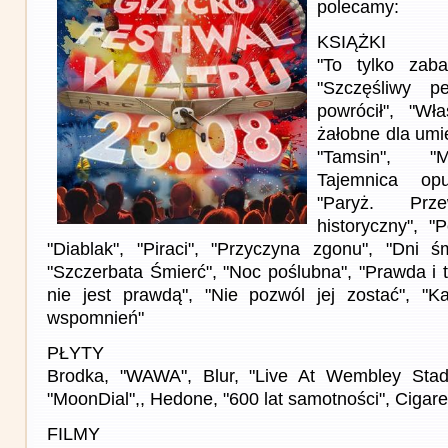
polecamy:
KSIĄŻKI
"To tylko zaba
"Szczęśliwy p
powrócił", "Wł
żałobne dla umi
"Tamsin", "Ma
Tajemnica op
"Paryż. Prze
historyczny", "
"Diablak", "Piraci", "Przyczyna zgonu", "Dni śm
"Szczerbata Śmierć", "Noc poślubna", "Prawda i t
nie jest prawdą", "Nie pozwól jej zostać", "K
wspomnień"
PŁYTY
Brodka, "WAWA", Blur, "Live At Wembley Sta
"MoonDial",, Hedone, "600 lat samotności", Cigaret
FILMY