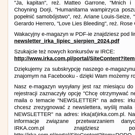
"Ja, kapitan", reż. Matteo Garrone, "Mnich i 
Choyning Dorji, "Humanitarna wampirzyca posz
popełnić samobójstwo", reż. Ariane Louis-Seize, "
Gerardo Herrero, "Love Lies Bleeding", reż. Rose 
Wakacyjny e-magazyn w PDF-ie znajdziesz pod li
newsletter_irka_lipiec_sierpien_2024.pdf
Szukajcie też nowych konkursów w IRCE:
http://www.irka.com.pl/portal/SiteContent?ite
Dziękujemy za subskrypcję naszego e-magazynu 
znajomym na Facebooku - dzięki Wam możemy roz
Nasz e-magazyn wysyłany jest raz miesiącu do 
rejestracji zaznaczyły opcję "Chcę otrzymywać ne
maila o temacie "NEWSLETTER" na adres: irka(a
chcesz zrezygnować z newslettera, wyślij mail
NEWSLETTER" na adres: irka(at)irka.com.pl. Na
informacje związane przetwarzaniem da
IRKA.com.pl znajdziesz p
http://irka.com.pl/portal/SiteContent?item=RODO