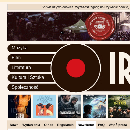
Serwis używa cookies. Wyrażasz zgodę na używanie cookie, zg
Muzyka
Film
Literatura
Kultura i Sztuka
Społeczność
News
Wydarzenia
O nas
Regulamin
Newsletter
FAQ
Współpraca