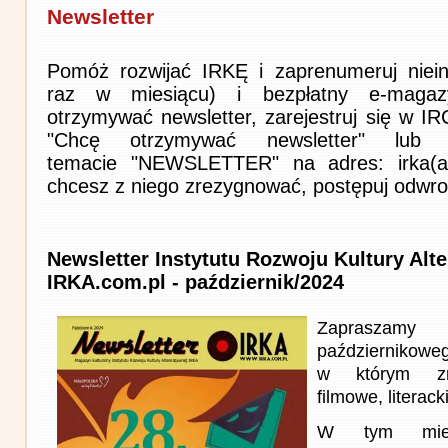
Newsletter
Pomóż rozwijać IRKĘ i zaprenumeruj niein
raz w miesiącu) i bezpłatny e-magaz
otrzymywać newsletter, zarejestruj się w I
"Chcę otrzymywać newsletter" lub 
temacie "NEWSLETTER" na adres: irka(at)i
chcesz z niego zrezygnować, postępuj odwro
Newsletter Instytutu Rozwoju Kultury Alt
IRKA.com.pl - październik/2024
Zapraszam
październikowe
w którym zna
filmowe, literack
W tym miesi