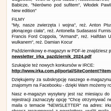
Babicze, "Nierówno pod sufitem", Włodek Pawli
New edition"
FILMY
"My, nasze zwierzęta i wojna", reż. Anton Ptu
płonącego ciała", reż. Antonella Sudasassi Furnis
Francis Ford Coppola, "Armand", reż. Halfdan 
wulkanem", reż. Damian Kocur
Październikowy e-magazyn w PDF-ie znajdziesz p
newsletter_irka_pazdziernik_2024.pdf
Szukajcie też nowych konkursów w IRCE:
http://www.irka.com.pl/portal/SiteContent?ite
Dziękujemy za subskrypcję naszego e-magazynu 
znajomym na Facebooku - dzięki Wam możemy roz
Nasz e-magazyn wysyłany jest raz miesiącu do 
rejestracji zaznaczyły opcję "Chcę otrzymywać ne
maila o temacie "NEWSLETTER" na adres: irka(a
chcesz zrezygnować z newslettera, wyślij mail