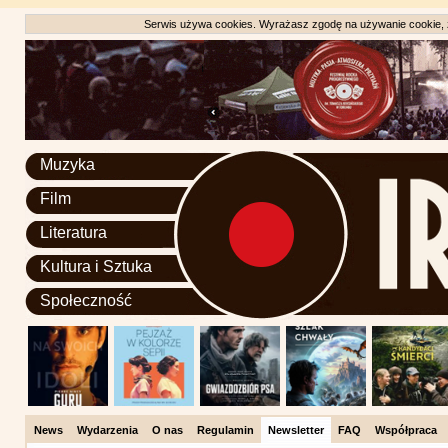
Serwis używa cookies. Wyrażasz zgodę na używanie cookie, zg
Muzyka
Film
Literatura
Kultura i Sztuka
Społeczność
News
Wydarzenia
O nas
Regulamin
Newsletter
FAQ
Współpraca