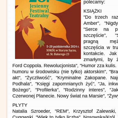
polecamy:
KSIĄŻKI
"Do trzech ra
Amber", "Nigd
"Serce na pi
szczęście", 
pragną mężc
szczęścia w tr
kontakcie. Ja
zmarłymi, by ż
Ford Coppola. Rewolucjonista", "Humor zza kulis
humoru w środowisku (nie tylko) aktorskim", "Br
akt", "Życzliwość", "Kryminalne Zakopane. Naj
Podhala", "Księgi zapomnianych żyć", "Ja, inkw
Bożego", "Profilerka", "Rodzinny interes", "J
Czerwonej Planecie. Nowy świat na Marsie", "Żywy
PŁYTY
Natalia Szroeder, "REM", Krzysztof Zalewski, 
Cugowski, "Wiek to tylko liczba", Nosowska/Król, 