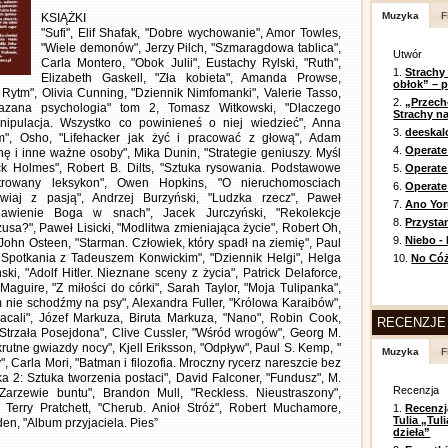
Muzyka
F
KSIĄŻKI
"Sufi", Elif Shafak, "Dobre wychowanie", Amor Towles,
"Wiele demonów", Jerzy Pilch, "Szmaragdowa tablica",
Utwór
Carla Montero, "Obok Julii", Eustachy Rylski, "Ruth",
1.
Strachy
Elizabeth Gaskell, "Zła kobieta", Amanda Prowse,
obłok” – 
 Rytm", Olivia Cunning, "Dziennik Nimfomanki", Valerie Tasso,
2.
„Przech
azana psychologia" tom 2, Tomasz Witkowski, "Dlaczego
Strachy na
ipulacja. Wszystko co powinieneś o niej wiedzieć", Anna
3.
deeska
ym", Osho, "Lifehacker jak żyć i pracować z głową", Adam
4.
Operate
nę i inne ważne osoby", Mika Dunin, "Strategie geniuszy. Myśl
ock Holmes", Robert B. Dilts, "Sztuka rysowania. Podstawowe
5.
Operat
Ilustrowany leksykon", Owen Hopkins, "O nieruchomosciach
6.
Operate 
awiaj z pasją", Andrzej Burzyński, "Ludzka rzecz", Paweł
7.
Ano Yor
objawienie Boga w snach", Jacek Jurczyński, "Rekolekcje
8.
Przysta
usa?", Paweł Lisicki, "Modlitwa zmieniająca życie", Robert Oh,
9.
Niebo -
ohn Osteen, "Starman. Człowiek, który spadł na ziemię", Paul
. Spotkania z Tadeuszem Konwickim", "Dziennik Helgi", Helga
10.
No Cóż
ki, "Adolf Hitler. Nieznane sceny z życia", Patrick Delaforce,
 Maguire, "Z miłości do córki", Sarah Taylor, "Moja Tulipanka",
 nie schodźmy na psy", Alexandra Fuller, "Królowa Karaibów",
cali", Józef Markuza, Biruta Markuza, "Nano", Robin Cook,
RECENZJE
Strzała Posejdona", Clive Cussler, "Wśród wrogów", Georg M.
krutne gwiazdy nocy", Kjell Eriksson, "Odpływ", Paul S. Kemp, "
Muzyka
F
zy", Carla Mori, "Batman i filozofia. Mroczny rycerz nareszcie bez
ka 2: Sztuka tworzenia postaci", David Falconer, "Fundusz", M.
Recenzja
Zarzewie buntu", Brandon Mull, "Reckless. Nieustraszony",
 Terry Pratchett, "Cherub. Anioł Stróż", Robert Muchamore,
1.
Recenzj
Tulia „Tu
lden, "Album przyjaciela. Pies”
dzieła”