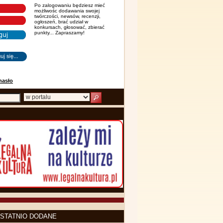
Po zalogowaniu będziesz mieć
możliwośc dodawania swojej
twórczości, newsów, recenzji,
ogłoszeń, brać udział w
konkursach, głosować, zbierać
punkty... Zapraszamy!
hasło
STATNIO DODANE