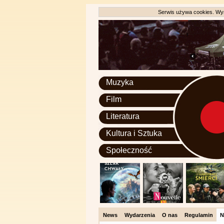
Serwis używa cookies. Wyr
Muzyka
Film
Literatura
Kultura i Sztuka
Społeczność
News
Wydarzenia
O nas
Regulamin
N