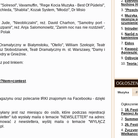
2.
Everyth
Nothing H
i, "Solresol", Vavamuffin, "Rege Kocia Muzyka - Best Of Püdelsi",
chleda, "Shablia", Kozak System, "Młodzi", Dr Misio
3.
"Przech
4.
Muzyka 
recenzja p
 Jude, "Nieobliczalni", reż. David Charhon, "Samotny port -
szumienie
zpanii", reż. Anja Salomonowitz, "Zanim noc nas nie rozdzieli",
5.
Intruder
a Polak
6.
Naród n
kamienio
7.
Eidos
Dramatyczny w Białymstoku, "Otello", William Szekspir, Teatr
8.
Kwasożł
usz Słobodzianek, Teatr Dramatyczny m. st. Warszawy, "Damy i
Agnieszki
edry w Gnieźnie.
9.
Odbycie
 pod linkiem:
10.
Teoria
nt?item=contest
.
OGŁOSZEN
Muzyka
F
gazynu oraz polecanie IRKI znajomym na Facebooku - dzięki
Ogłoszeni
1.
18. Fest
any jest raz miesiącu do osób, które podczas rejestracji
Pamięci A
letter" lub wysłały maila o temacie "NEWSLETTER" na adres:
2.
Summer 
ezygnować z newslettera, wyślij maila o temacie "WYŁĄCZ
3.
26. Fes
pl.
4.
Życzym
Wielkanoc