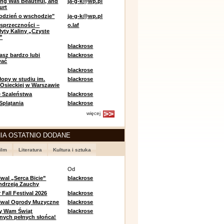
ing Was Beautiful, and
ja-g-k@wp.pl
urt
odzień o wschodzie"
ja-g-k@wp.pl
sprzeczności –
o.laf
łyty Kaliny „Czyste
”
blackrose
asz bardzo lubi
blackrose
wać
blackrose
opy w studiu im.
blackrose
 Osieckiej w Warszawie
 Szaleństwa
blackrose
 Splątania
blackrose
więcej
IA OSTATNIO DODANE
ilm
Literatura
Kultura i sztuka
e
Od
iwal „Serca Bicie”
blackrose
ndrzeja Zauchy
Fall Festival 2026
blackrose
tiwal Ogrody Muzyczne
blackrose
y Wam Świąt
blackrose
nych pełnych słońca!