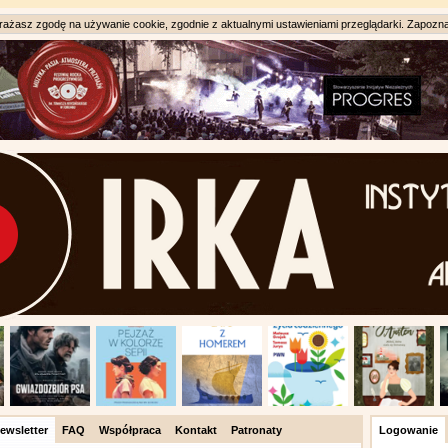
ażasz zgodę na używanie cookie, zgodnie z aktualnymi ustawieniami przeglądarki. Zapozna
ewsletter
FAQ
Współpraca
Kontakt
Patronaty
Logowanie