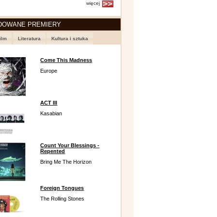
więcej
DOWANE PREMIERY
ilm
Literatura
Kultura i sztuka
Come This Madness
Europe
ACT III
Kasabian
Count Your Blessings -
Repented
Bring Me The Horizon
Foreign Tongues
The Rolling Stones