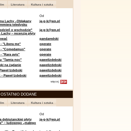
ilm
Literatura
Kultura i sztuka
Od
 na Lachy „Obłąkany
ja-g-k@wp.pl
premiera teledysku
odzień o wschodzie”
ja-g-k@wp.pl
 Lachy – recenzja płyty
lować
pandaredski
 - "Libera me"
operate
e - "Comedamus"
operate
- "Rara avis"
operate
u "Tamta noc"
pawelizdebski
nki na żądanie
pawelizdebski
 Paweł Izdebski
pawelizdebski
 - Paweł Izdebski
pawelizdebski
więcej
 OSTATNIO DODANE
ilm
Literatura
Kultura i sztuka
Od
a debiutanckiej płyty
ja-g-k@wp.pl
lia” – ludowego „małego