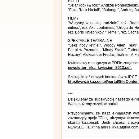
PŁYTY
"SzlafRock (& roll)", Andrzej Poniedzielsk
"Eska Rock Na fali", "Balanga", Andrzej Ba
FILMY
"Wszyscy w naszej rodzinie", reż. Radu
miłość", reż. Aku Louhimies, "Droga do His
reż. Boris Khlebnikov, "Hemel", reż. Sach
SPEKTAKLE TEATRALNE
"Seks nocy letniej", Woody Allen, Teatr 
Polski w Poznaniu, "Młody Stalin", Tade
Huzary", Aleksander Fredro, Teatr im. A.Fr
Kwietniowy e-magazyn w PDFie znajdziesz
newsletter_irka_kwiecien_2013.pdf.
Szukajcie też nowych konkursów w IRCE:
http://www.irka.com.pl/portal/SiteConte
***
Dziękujemy za subskrypcję naszego e-ma
Wam możemy rozwijać portal!
Przypominamy, że nasz e-magazyn wysył
zaznaczyły opcję "Chcę otrzymywać news
irka(at)irka.com.pl. Jeśli chcesz zr
NEWSLETTER" na adres: irka(at)irka.com.