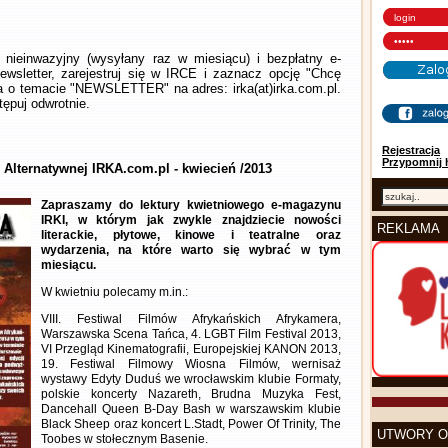
nieinwazyjny (wysyłany raz w miesiącu) i bezpłatny e-
wsletter, zarejestruj się w IRCE i zaznacz opcję "Chcę
la o temacie "NEWSLETTER" na adres: irka(at)irka.com.pl.
ępuj odwrotnie.
Rejestracja
Przypomnij 
 Alternatywnej IRKA.com.pl - kwiecień /2013
Zapraszamy do lektury kwietniowego e-magazynu
IRKI, w którym jak zwykle znajdziecie nowości
REKLAMA
literackie, płytowe, kinowe i teatralne oraz
wydarzenia, na które warto się wybrać w tym
miesiącu.
W kwietniu polecamy m.in.:
VIII. Festiwal Filmów Afrykańskich Afrykamera,
Warszawska Scena Tańca, 4. LGBT Film Festival 2013,
VI Przegląd Kinematografii, Europejskiej KANON 2013,
19. Festiwal Filmowy Wiosna Filmów, wernisaż
wystawy Edyty Duduś we wrocławskim klubie Formaty,
polskie koncerty Nazareth, Brudna Muzyka Fest,
Dancehall Queen B-Day Bash w warszawskim klubie
Black Sheep oraz koncert L.Stadt, Power Of Trinity, The
UTWORY O
Toobes w stołecznym Basenie.