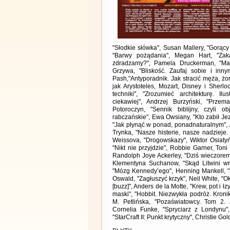
"Słodkie słówka", Susan Mallery, "Gorący
"Barwy pożądania", Megan Hart, "Zak
zdradzamy?", Pamela Druckerman, "Man
Grzywa, "Bliskość. Zaufaj sobie i inn
Pash,"Antyporadnik. Jak stracić męża, żo
jak Arystoteles, Mozart, Disney i Sherl
techniki", "Zrozumieć architekturę. 
ciekawiej", Andrzej Burzyński, "Przem
Potoroczyn, "Sennik biblijny, czyli 
rabczańskie", Ewa Owsiany, "Kto zabił Jez
"Jak płynąć w ponad, ponadnaturalnym", J
Trynka, "Nasze histerie, nasze nadzieje
Weissova, "Drogowskazy", Wiktor Osiatyńs
"Nikt nie przyjdzie", Robbie Garner, Toni
Randolph Joye Ackerley, "Dziś wieczorem
Klementyna Suchanow, "Skąd Litwini wra
"Mózg Kennedy’ego", Henning Mankell, "
Oswald, "Zagłuszyć krzyk", Neil White, "O
[buzz]", Anders de la Motte, "Krew, pot i ł
maski", "Hobbit. Niezwykła podróż. Kroni
M. Petlińska, "Pozaświatowcy. Tom 2. 
Cornelia Funke, "Spryciarz z Londynu",
"StarCraft II: Punkt krytyczny", Christie Go