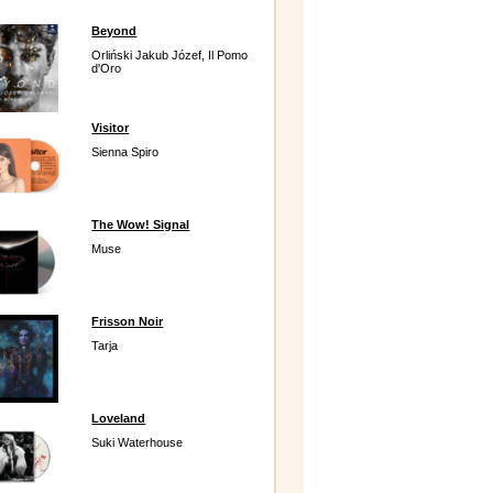
Beyond
Orliński Jakub Józef, Il Pomo
d'Oro
Visitor
Sienna Spiro
The Wow! Signal
Muse
Frisson Noir
Tarja
Loveland
Suki Waterhouse