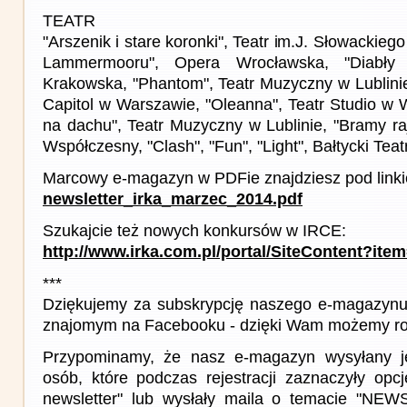
TEATR
"Arszenik i stare koronki", Teatr im.J. Słowackieg
Lammermooru", Opera Wrocławska, "Diabły
Krakowska, "Phantom", Teatr Muzyczny w Lublinie
Capitol w Warszawie, "Oleanna", Teatr Studio w 
na dachu", Teatr Muzyczny w Lublinie, "Bramy ra
Współczesny, "Clash", "Fun", "Light", Bałtycki Teat
Marcowy e-magazyn w PDFie znajdziesz pod link
newsletter_irka_marzec_2014.pdf
Szukajcie też nowych konkursów w IRCE:
http://www.irka.com.pl/portal/SiteContent?ite
***
Dziękujemy za subskrypcję naszego e-magazynu 
znajomym na Facebooku - dzięki Wam możemy roz
Przypominamy, że nasz e-magazyn wysyłany j
osób, które podczas rejestracji zaznaczyły op
newsletter" lub wysłały maila o temacie "NE