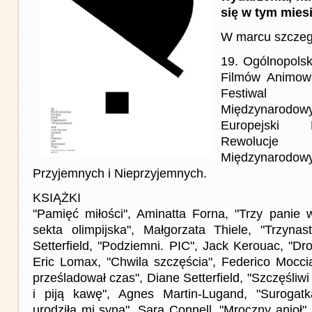
się w tym mies
W marcu szczeg
19. Ogólnopolsk
Filmów Animow
Festiwal 
Międzynarodowy
Europejski 
Rewolucj
Międzynarodo
Przyjemnych i Nieprzyjemnych.
KSIĄŻKI
"Pamięć miłości", Aminatta Forna, "Trzy panie 
sekta olimpijska", Małgorzata Thiele, "Trzyna
Setterfield, "Podziemni. PIC", Jack Kerouac, "D
Eric Lomax, "Chwila szczęścia", Federico Moccia
prześladował czas", Diane Setterfield, "Szczęśliwi 
i piją kawę", Agnes Martin-Lugand, "Suroga
urodziła mi syna", Sara Connell, "Mroczny anioł",