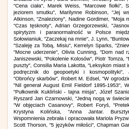
"Cena ciała", Marek Weiss, "Marcowe fiołki", 
jeziorem smutku", Marilynne Robinson, "Jej ws
Atkinson, "Znaleziony", Nadine Gordimer, "Moja m
"Czas tęsknoty", Adrian Grzegorzewski, "Jasnow
spirytyzm i paranormalność w Polsce między
Sołowianiuk, "Zaczekaj na mnie", J. Lynn, "Bunto
"Szaleję za Tobą, Misiu", Kerrelyn Sparks, "Zni
"Mocne uderzenie", Olivia Cunning, "Dom nad r
Janiszewski, "Pokolenie Kolosów", Piotr Tomza, "
puszty", Consilia Maria Lakotta, "Leksykon mias
podręcznik do geopoetyki i kosmopolityki", 
"Obrońcy skarbów", Robert M. Edsel, "W ogrodzie 
"Nil generał August Emil Fieldorf 1895-1953", 
"Pułkownik Kukliński - tajna misja", Józef Szani
Ryszard Jan Czarnowski, "Jedną nogą w świecie
"W objęciach Casanovy", Robert Foryś, "Prete
Krystyna Kolińska, "Anna Jantar. Burszty
Wspomnienia zebrała i opracowała Mariola Pryzwa
Scott Thorson, "5 języków miłości", Chapman Ga