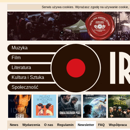
Serwis używa cookies. Wyrażasz zgodę na używanie cookie, zg
Muzyka
Film
Literatura
Kultura i Sztuka
Społeczność
News
Wydarzenia
O nas
Regulamin
Newsletter
FAQ
Współpraca