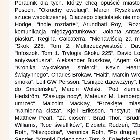
Poradnik dla tych, którzy chcą opuścić miast
Posoch, "Okruchy ewolucji", Marcin Ryszkiew
sztuce współczesnej. Dlaczego pięciolatek nie móg
Hodge, "Indie rozdarte", Arundhati Roy, "R
komunikacja międzygatunkowa", Jolanta Anta
piasku", Regina Calcaterra, "Nienawiścią za mi
"Skok 225. Tom 2. Multirzeczywistość", Da
"Infoszok. Tom 1. Trylogia Skoku 225", David L
antykwariusza", Aleksander Buszkow, "Agent Ga
"Kronika wykrakanej śmierci", Kevin Hea
świątynnego", Charles Brokaw, "Haiti", Marcin Wro
smoka", Leif GW Persson, "Lśniące dziewczyny", 
do Smoleńska", Marcin Wolski, "Pod ziemią 
Hedström, "Zasługa nocy", Mateusz M. Lemberg,
umrzeć", Malcolm MacKay, "Przeklęte mias
"Kamienna cisza", Kjell Eriksson, "Instytut 
Matthew Pearl, "Za ciosem", Brad Thor, "Brudn
Williams, "Noc świetlików", Elżbieta Rodzeń, "Z
Roth, "Niezgodna", Veronica Roth, "Po drugiej s
Sender, "Kroniki Dziedziców. Tom 3. Dziedzic Sm