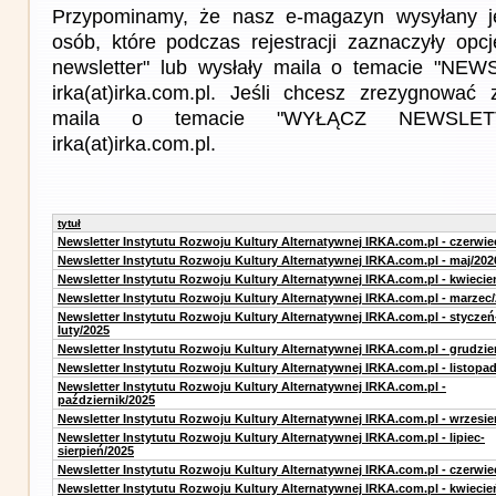
Przypominamy, że nasz e-magazyn wysyłany j
osób, które podczas rejestracji zaznaczyły op
newsletter" lub wysłały maila o temacie "NE
irka(at)irka.com.pl. Jeśli chcesz zrezygnować z
maila o temacie "WYŁĄCZ NEWSLET
irka(at)irka.com.pl.
tytuł
Newsletter Instytutu Rozwoju Kultury Alternatywnej IRKA.com.pl - czerwie
Newsletter Instytutu Rozwoju Kultury Alternatywnej IRKA.com.pl - maj/202
Newsletter Instytutu Rozwoju Kultury Alternatywnej IRKA.com.pl - kwiecie
Newsletter Instytutu Rozwoju Kultury Alternatywnej IRKA.com.pl - marzec
Newsletter Instytutu Rozwoju Kultury Alternatywnej IRKA.com.pl - styczeń
luty/2025
Newsletter Instytutu Rozwoju Kultury Alternatywnej IRKA.com.pl - grudzie
Newsletter Instytutu Rozwoju Kultury Alternatywnej IRKA.com.pl - listopa
Newsletter Instytutu Rozwoju Kultury Alternatywnej IRKA.com.pl -
październik/2025
Newsletter Instytutu Rozwoju Kultury Alternatywnej IRKA.com.pl - wrzesie
Newsletter Instytutu Rozwoju Kultury Alternatywnej IRKA.com.pl - lipiec-
sierpień/2025
Newsletter Instytutu Rozwoju Kultury Alternatywnej IRKA.com.pl - czerwie
Newsletter Instytutu Rozwoju Kultury Alternatywnej IRKA.com.pl - kwiecie