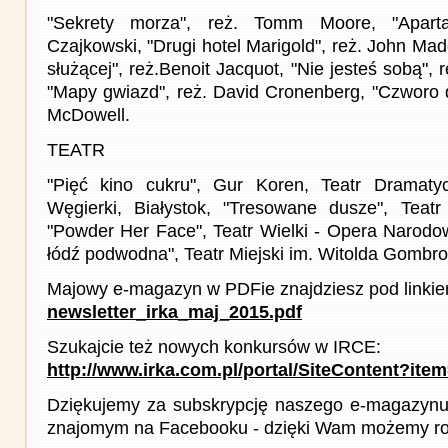
"Sekrety morza", reż. Tomm Moore, "Aparta
Czajkowski, "Drugi hotel Marigold", reż. John Ma
służącej", reż.Benoit Jacquot, "Nie jesteś sobą",
"Mapy gwiazd", reż. David Cronenberg, "Czworo d
McDowell.
TEATR
"Pięć kino cukru", Gur Koren, Teatr Dramaty
Węgierki, Białystok, "Tresowane dusze", Teat
"Powder Her Face", Teatr Wielki - Opera Narodo
łódź podwodna", Teatr Miejski im. Witolda Gombr
Majowy e-magazyn w PDFie znajdziesz pod linkie
newsletter_irka_maj_2015.pdf
Szukajcie też nowych konkursów w IRCE:
http://www.irka.com.pl/portal/SiteContent?ite
Dziękujemy za subskrypcję naszego e-magazynu 
znajomym na Facebooku - dzięki Wam możemy roz