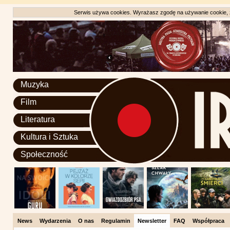
Serwis używa cookies. Wyrażasz zgodę na używanie cookie, zg
Muzyka
Film
Literatura
Kultura i Sztuka
Społeczność
News
Wydarzenia
O nas
Regulamin
Newsletter
FAQ
Współpraca