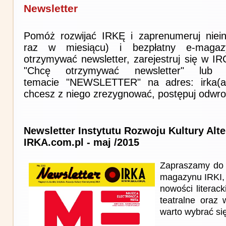
Newsletter
Pomóż rozwijać IRKĘ i zaprenumeruj niein
raz w miesiącu) i bezpłatny e-magaz
otrzymywać newsletter, zarejestruj się w I
"Chcę otrzymywać newsletter" lub 
temacie "NEWSLETTER" na adres: irka(at)i
chcesz z niego zrezygnować, postępuj odwro
Newsletter Instytutu Rozwoju Kultury Alt
IRKA.com.pl - maj /2015
Zapraszamy do 
magazynu IRKI, 
nowości literack
teatralne oraz 
warto wybrać si