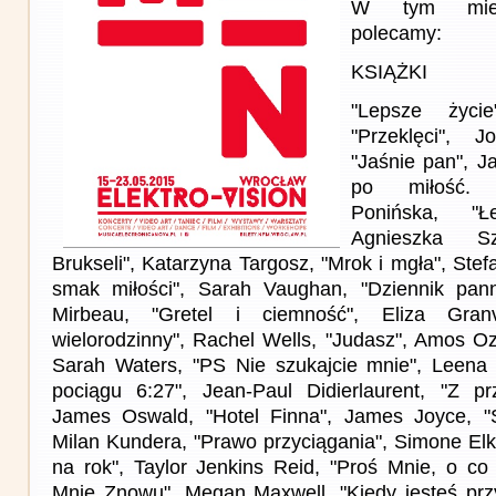
W tym miesi
polecamy:
KSIĄŻKI
"Lepsze życi
"Przeklęci", 
"Jaśnie pan", 
po miłość. L
Ponińska, "Ł
Agnieszka S
Brukseli", Katarzyna Targosz, "Mrok i mgła", Stef
smak miłości", Sarah Vaughan, "Dziennik pann
Mirbeau, "Gretel i ciemność", Eliza Granv
wielorodzinny", Rachel Wells, "Judasz", Amos Oz
Sarah Waters, "PS Nie szukajcie mnie", Leena 
pociągu 6:27", Jean-Paul Didierlaurent, "Z pr
James Oswald, "Hotel Finna", James Joyce, "Św
Milan Kundera, "Prawo przyciągania", Simone Elk
na rok", Taylor Jenkins Reid, "Proś Mnie, o co
Mnie Znowu", Megan Maxwell, "Kiedy jesteś prz