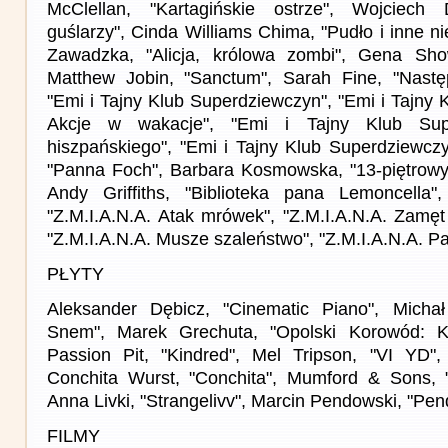
McClellan, "Kartagińskie ostrze", Wojciech 
guślarzy", Cinda Williams Chima, "Pudło i inne n
Zawadzka, "Alicja, królowa zombi", Gena Showa
Matthew Jobin, "Sanctum", Sarah Fine, "Następ
"Emi i Tajny Klub Superdziewczyn", "Emi i Tajny
Akcje w wakacje", "Emi i Tajny Klub Supe
hiszpańskiego", "Emi i Tajny Klub Superdziewczy
"Panna Foch", Barbara Kosmowska, "13-piętrowy
Andy Griffiths, "Biblioteka pana Lemoncella",
"Z.M.I.A.N.A. Atak mrówek", "Z.M.I.A.N.A. Zamęt
"Z.M.I.A.N.A. Musze szaleństwo", "Z.M.I.A.N.A. Pa
PŁYTY
Aleksander Dębicz, "Cinematic Piano", Michał 
Snem", Marek Grechuta, "Opolski Korowód: K
Passion Pit, "Kindred", Mel Tripson, "VI YD",
Conchita Wurst, "Conchita", Mumford & Sons, "
Anna Livki, "Strangelivv", Marcin Pendowski, "Pen
FILMY