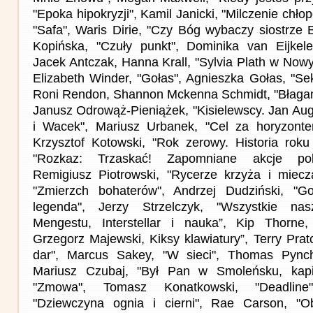
"Epoka hipokryzji", Kamil Janicki, "Milczenie chł
"Safa", Waris Dirie, "Czy Bóg wybaczy siostrze 
Kopińska, "Czuły punkt", Dominika van Eijkele
Jacek Antczak, Hanna Krall, "Sylvia Plath w Now
Elizabeth Winder, "Gołas", Agnieszka Gołas, "Sek
Roni Rendon, Shannon Mckenna Schmidt, "Błagam, 
Janusz Odrowąż-Pieniążek, "Kisielewscy. Jan Aug
i Wacek", Mariusz Urbanek, "Cel za horyzonte
Krzysztof Kotowski, "Rok zerowy. Historia rok
"Rozkaz: Trzaskać! Zapomniane akcje pols
Remigiusz Piotrowski, "Rycerze krzyża i miecza"
"Zmierzch bohaterów", Andrzej Dudziński, "Go
legenda", Jerzy Strzelczyk, "Wszystkie na
Mengestu, Interstellar i nauka”, Kip Thorne,
Grzegorz Majewski, Kiksy klawiatury”, Terry Prat
dar", Marcus Sakey, "W sieci", Thomas Pyncho
Mariusz Czubaj, "Był Pan w Smoleńsku, kapita
"Zmowa", Tomasz Konatkowski, "Deadlin
"Dziewczyna ognia i cierni", Rae Carson, "Obi