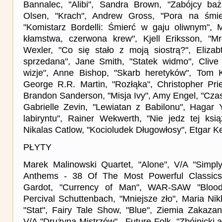
Bannalec, "Alibi", Sandra Brown, "Zabójcy baż
Olsen, "Krach", Andrew Gross, "Pora na śmi
"Komistarz Bordelli: Śmierć w gaju oliwnym", 
kłamstwa, czerwona krew", Kjell Eriksson, "Mr
Wexler, "Co się stało z moją siostrą?", Elizab
sprzedana", Jane Smith, "Statek widmo", Clive 
wizje", Anne Bishop, "Skarb heretyków", Tom 
George R.R. Martin, "Rozłąka", Christopher Prie
Brandon Sanderson, "Misja Ivy", Amy Engel, "Czas 
Gabrielle Zevin, "Lewiatan z Babilonu", Hagar 
labiryntu", Rainer Wekwerth, "Nie jedz tej ksią
Nikalas Catlow, "Kocioludek Długowłosy", Etgar K
PŁYTY
Marek Malinowski Quartet, "Alone", V/A "Simpl
Anthems - 38 Of The Most Powerful Classics
Gardot, "Currency of Man", WAR-SAW "Blood
Percival Schuttenbach, "Mniejsze zło", Maria Nikl
"Stat", Fairy Tale Show, "Blue", Ziemia Zakazan
V/A "Drużyna Mistrzów", Future Folk, "Zbójnicki a