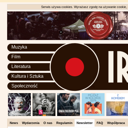
Serwis używa cookies. Wyrażasz zgodę na używanie cookie, zg
Muzyka
Film
Literatura
Kultura i Sztuka
Społeczność
News
Wydarzenia
O nas
Regulamin
Newsletter
FAQ
Współpraca