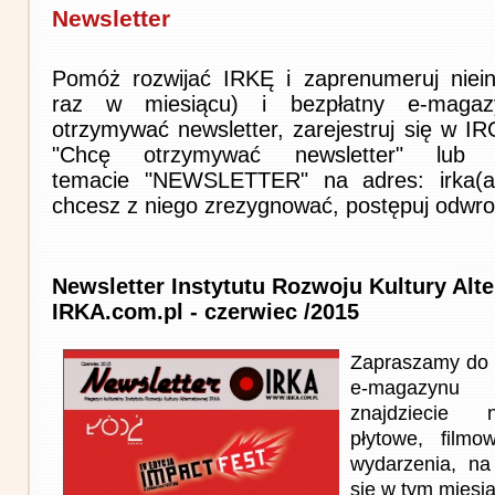
Newsletter
Pomóż rozwijać IRKĘ i zaprenumeruj niein
raz w miesiącu) i bezpłatny e-magaz
otrzymywać newsletter, zarejestruj się w I
"Chcę otrzymywać newsletter" lub 
temacie "NEWSLETTER" na adres: irka(at)i
chcesz z niego zrezygnować, postępuj odwro
Newsletter Instytutu Rozwoju Kultury Alt
IRKA.com.pl - czerwiec /2015
Zapraszamy do 
e-magazynu
znajdziecie n
płytowe, filmo
wydarzenia, na
się w tym miesi