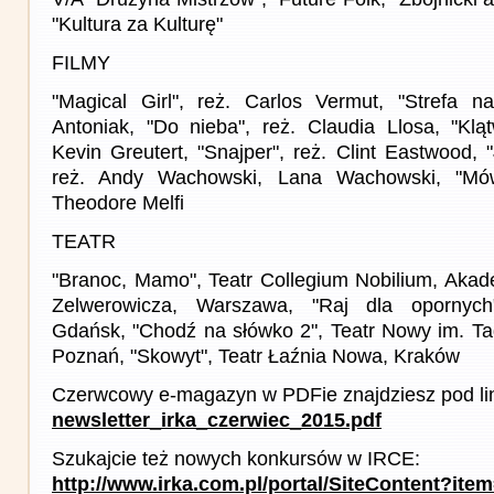
"Kultura za Kulturę"
FILMY
"Magical Girl", reż. Carlos Vermut, "Strefa na
Antoniak, "Do nieba", reż. Claudia Llosa, "Kląt
Kevin Greutert, "Snajper", reż. Clint Eastwood, "J
reż. Andy Wachowski, Lana Wachowski, "Mów
Theodore Melfi
TEATR
"Branoc, Mamo", Teatr Collegium Nobilium, Akade
Zelwerowicza, Warszawa, "Raj dla opornych
Gdańsk, "Chodź na słówko 2", Teatr Nowy im. T
Poznań, "Skowyt", Teatr Łaźnia Nowa, Kraków
Czerwcowy e-magazyn w PDFie znajdziesz pod li
newsletter_irka_czerwiec_2015.pdf
Szukajcie też nowych konkursów w IRCE:
http://www.irka.com.pl/portal/SiteContent?ite