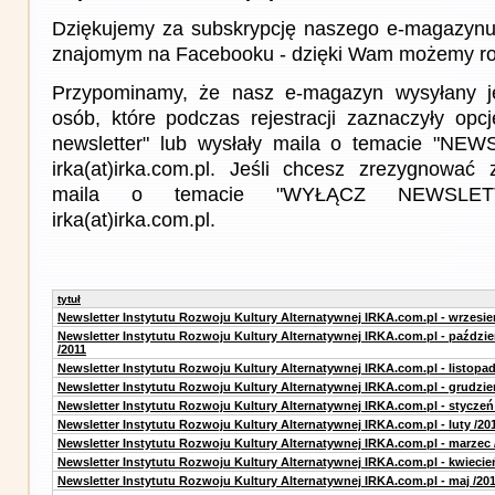
Dziękujemy za subskrypcję naszego e-magazynu 
znajomym na Facebooku - dzięki Wam możemy roz
Przypominamy, że nasz e-magazyn wysyłany j
osób, które podczas rejestracji zaznaczyły op
newsletter" lub wysłały maila o temacie "NE
irka(at)irka.com.pl. Jeśli chcesz zrezygnować z
maila o temacie "WYŁĄCZ NEWSLET
irka(at)irka.com.pl.
tytuł
Newsletter Instytutu Rozwoju Kultury Alternatywnej IRKA.com.pl - wrzesie
Newsletter Instytutu Rozwoju Kultury Alternatywnej IRKA.com.pl - paździe
/2011
Newsletter Instytutu Rozwoju Kultury Alternatywnej IRKA.com.pl - listopad
Newsletter Instytutu Rozwoju Kultury Alternatywnej IRKA.com.pl - grudzie
Newsletter Instytutu Rozwoju Kultury Alternatywnej IRKA.com.pl - styczeń
Newsletter Instytutu Rozwoju Kultury Alternatywnej IRKA.com.pl - luty /20
Newsletter Instytutu Rozwoju Kultury Alternatywnej IRKA.com.pl - marzec 
Newsletter Instytutu Rozwoju Kultury Alternatywnej IRKA.com.pl - kwiecie
Newsletter Instytutu Rozwoju Kultury Alternatywnej IRKA.com.pl - maj /20