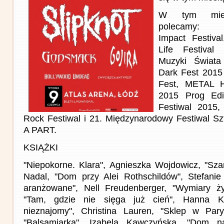
W tym miesi
polecamy:
Impact Festiv
Life Festival
Muzyki Świata
Dark Fest 2015
Fest, METAL
2015 Prog Edi
Festiwal 2015
Rock Festiwal i 21. Międzynarodowy Festiwal S
A PART.
KSIĄŻKI
"Niepokorne. Klara", Agnieszka Wojdowicz, "Sza
Nadal, "Dom przy Alei Rothschildów", Stefanie
aranżowane", Nell Freudenberger, "Wymiary życ
"Tam, gdzie nie sięga już cień", Hanna K
nieznajomy", Christina Lauren, "Sklep w Par
"Balsamiarka", Izabela Kawczyńska, "Dom n