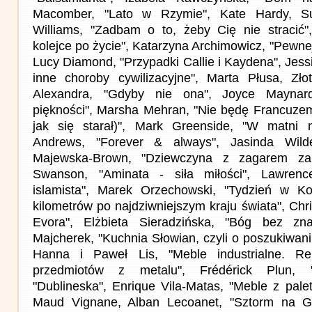
Macomber, "Lato w Rzymie", Kate Hardy, S
Williams, "Zadbam o to, żeby Cię nie stracić"
kolejce po życie", Katarzyna Archimowicz, "Pewn
Lucy Diamond, "Przypadki Callie i Kaydena", Jess
inne choroby cywilizacyjne", Marta Płusa, Złot
Alexandra, "Gdyby nie ona", Joyce Maynard
piękności", Marsha Mehran, "Nie będę Francuze
jak się starał)", Mark Greenside, "W matni m
Andrews, "Forever & always", Jasinda Wilde
Majewska-Brown, "Dziewczyna z zagarem zam
Swanson, "Aminata - siła miłości", Lawrenc
islamista", Marek Orzechowski, "Tydzień w Ko
kilometrów po najdziwniejszym kraju świata", Chri
Evora", Elżbieta Sieradzińska, "Bóg bez zn
Majcherek, "Kuchnia Słowian, czyli o poszukiwa
Hanna i Paweł Lis, "Meble industrialne. R
przedmiotów z metalu", Frédérick Plun, "
"Dublineska", Enrique Vila-Matas, "Meble z pale
Maud Vignane, Alban Lecoanet, "Sztorm na G