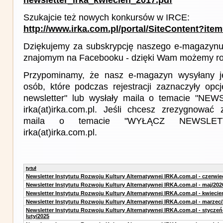
Szukajcie też nowych konkursów w IRCE:
http://www.irka.com.pl/portal/SiteContent?ite
Dziękujemy za subskrypcję naszego e-magazynu 
znajomym na Facebooku - dzięki Wam możemy roz
Przypominamy, że nasz e-magazyn wysyłany j
osób, które podczas rejestracji zaznaczyły op
newsletter" lub wysłały maila o temacie "NE
irka(at)irka.com.pl. Jeśli chcesz zrezygnować z
maila o temacie "WYŁĄCZ NEWSLET
irka(at)irka.com.pl.
tytuł
Newsletter Instytutu Rozwoju Kultury Alternatywnej IRKA.com.pl - czerwie
Newsletter Instytutu Rozwoju Kultury Alternatywnej IRKA.com.pl - maj/202
Newsletter Instytutu Rozwoju Kultury Alternatywnej IRKA.com.pl - kwiecie
Newsletter Instytutu Rozwoju Kultury Alternatywnej IRKA.com.pl - marzec
Newsletter Instytutu Rozwoju Kultury Alternatywnej IRKA.com.pl - styczeń
luty/2025