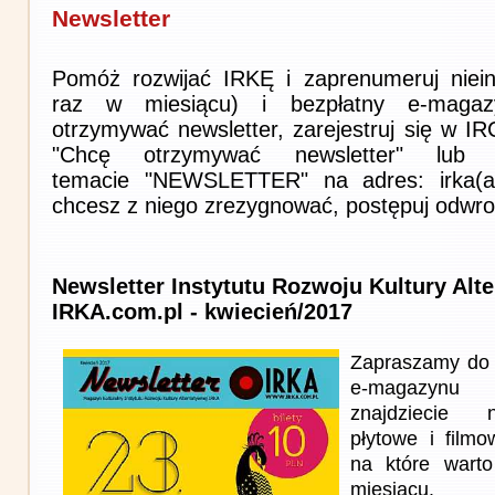
Newsletter
Pomóż rozwijać IRKĘ i zaprenumeruj niein
raz w miesiącu) i bezpłatny e-magaz
otrzymywać newsletter, zarejestruj się w I
"Chcę otrzymywać newsletter" lub 
temacie "NEWSLETTER" na adres: irka(at)i
chcesz z niego zrezygnować, postępuj odwro
Newsletter Instytutu Rozwoju Kultury Alt
IRKA.com.pl - kwiecień/2017
Zapraszamy do 
e-magazynu
znajdziecie n
płytowe i film
na które wart
miesiącu.