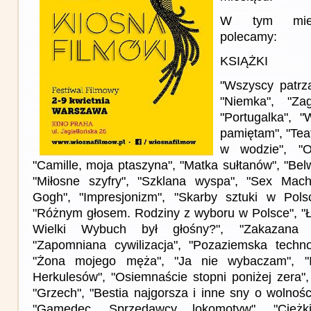
W tym miesi
polecamy:
KSIĄŻKI
"Wszyscy patrzą
"Niemka", "Za
"Portugalka", 
pamiętam", "Tea
w wodzie", "O
"Camille, moja ptaszyna", "Matka sułtanów", "Bel
"Miłosne szyfry", "Szklana wyspa", "Sex Machi
Gogh", "Impresjonizm", "Skarby sztuki w Polsc
"Różnym głosem. Rodziny z wyboru w Polsce", "
Wielki Wybuch był głośny?", "Zakazana hi
"Zapomniana cywilizacja", "Pozaziemska technol
"Żona mojego męża", "Ja nie wybaczam", "Id
Herkulesów", "Osiemnaście stopni poniżej zera", 
"Grzech", "Bestia najgorsza i inne sny o wolności 
"Gamedec. Sprzedawcy lokomotyw", "Ciężki