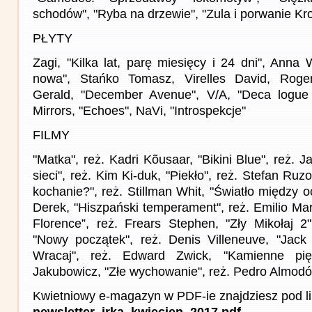
schodów", "Ryba na drzewie", "Zula i porwanie Kr
PŁYTY
Zagi, "Kilka lat, parę miesięcy i 24 dni", Anna
nowa", Stańko Tomasz, Virelles David, Roge
Gerald, "December Avenue", V/A, "Deca logue 
Mirrors, "Echoes", NaVi, "Introspekcje"
FILMY
"Matka", reż. Kadri Kõusaar, "Bikini Blue", reż.
sieci", reż. Kim Ki-duk, "Piekło", reż. Stefan Ruz
kochanie?", reż. Stillman Whit, "Światło między 
Derek, "Hiszpański temperament", reż. Emilio Ma
Florence”, reż. Frears Stephen, "Zły Mikołaj 2"
"Nowy początek", reż. Denis Villeneuve, "Jack
Wracaj", reż. Edward Zwick, "Kamienne pięś
Jakubowicz, "Złe wychowanie", reż. Pedro Almodó
Kwietniowy e-magazyn w PDF-ie znajdziesz pod l
newsletter_irka_kwiecien_2017.pdf