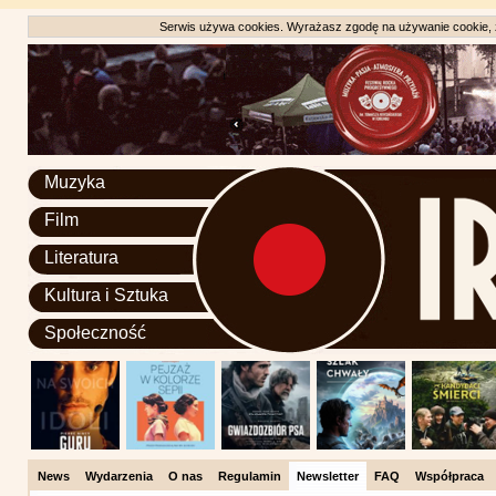
Serwis używa cookies. Wyrażasz zgodę na używanie cookie, zg
Muzyka
Film
Literatura
Kultura i Sztuka
Społeczność
News
Wydarzenia
O nas
Regulamin
Newsletter
FAQ
Współpraca