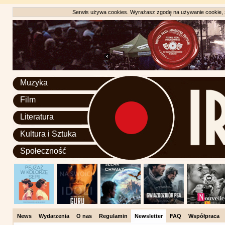
Serwis używa cookies. Wyrażasz zgodę na używanie cookie, zg
Muzyka
Film
Literatura
Kultura i Sztuka
Społeczność
News
Wydarzenia
O nas
Regulamin
Newsletter
FAQ
Współpraca