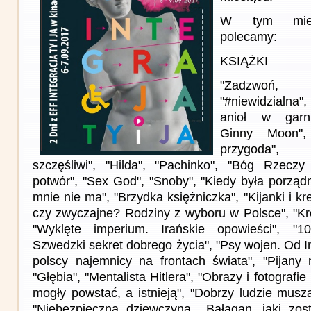
W tym miesi
polecamy:
KSIĄŻKI
"Zadzwoń,
"#niewidzialna"
anioł w garni
Ginny Moon",
przygoda", 
szczęśliwi", "Hilda", "Pachinko", "Bóg Rzecz
potwór", "Sex God", "Snoby", "Kiedy była porząd
mnie nie ma", "Brzydka księżniczka", "Kijanki i k
czy zwyczajne? Rodziny z wyboru w Polsce", "Krótk
"Wyklęte imperium. Irańskie opowieści", "1
Szwedzki sekret dobrego życia", "Psy wojen. Od I
polscy najemnicy na frontach świata", "Pijany
"Głębia", "Mentalista Hitlera", "Obrazy i fotografie
mogły powstać, a istnieją", "Dobrzy ludzie musz
"Niebezpieczna dziewczyna, „Bałagan, jaki zos