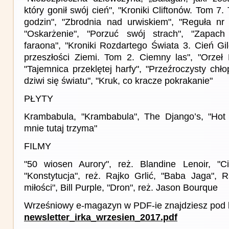
który gonił swój cień", "Kroniki Cliftonów. Tom 7. 
godzin", "Zbrodnia nad urwiskiem", "Reguła nr
"Oskarżenie", "Porzuć swój strach", "Zapach 
faraona", "Kroniki Rozdartego Świata 3. Cień Gi
przeszłości Ziemi. Tom 2. Ciemny las", "Orzeł B
"Tajemnica przeklętej harfy", "Przeźroczysty chło
dziwi się światu", "Kruk, co kracze pokrakanie"
PŁYTY
Krambabula, "Krambabula", The Django’s, "Hot
mnie tutaj trzyma"
FILMY
"50 wiosen Aurory", reż. Blandine Lenoir, "Ciao
"Konstytucja", reż. Rajko Grlić, "Baba Jaga", 
miłości", Bill Purple, "Dron", reż. Jason Bourque
Wrześniowy e-magazyn w PDF-ie znajdziesz pod l
newsletter_irka_wrzesien_2017.pdf