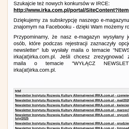
Szukajcie też nowych konkursów w IRCE:
http://www.irka.com.pl/portal/SiteContent?ite
Dziękujemy za subskrypcję naszego e-magazynu 
znajomym na Facebooku - dzięki Wam możemy roz
Przypominamy, że nasz e-magazyn wysyłany j
osób, które podczas rejestracji zaznaczyły op
newsletter" lub wysłały maila o temacie "NE
irka(at)irka.com.pl. Jeśli chcesz zrezygnować z
maila o temacie "WYŁĄCZ NEWSLET
irka(at)irka.com.pl.
tytuł
Newsletter Instytutu Rozwoju Kultury Alternatywnej IRKA.com.pl - czerwie
Newsletter Instytutu Rozwoju Kultury Alternatywnej IRKA.com.pl - maj/202
Newsletter Instytutu Rozwoju Kultury Alternatywnej IRKA.com.pl - kwiecie
Newsletter Instytutu Rozwoju Kultury Alternatywnej IRKA.com.pl - marzec
Newsletter Instytutu Rozwoju Kultury Alternatywnej IRKA.com.pl - styczeń
luty/2025
Newsletter Instytutu Rozwoju Kultury Alternatywnej IRKA.com.pl - grudzie
Newsletter Instytutu Rozwoju Kultury Alternatywnej IRKA.com.pl - listopa