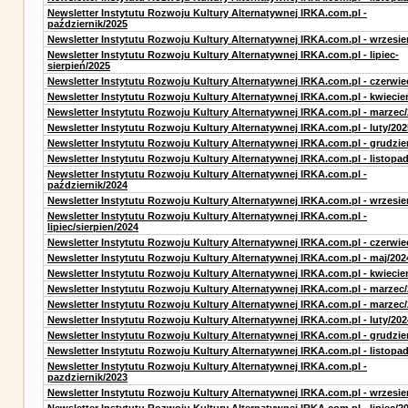
Newsletter Instytutu Rozwoju Kultury Alternatywnej IRKA.com.pl -
październik/2025
Newsletter Instytutu Rozwoju Kultury Alternatywnej IRKA.com.pl - wrzesie
Newsletter Instytutu Rozwoju Kultury Alternatywnej IRKA.com.pl - lipiec-
sierpień/2025
Newsletter Instytutu Rozwoju Kultury Alternatywnej IRKA.com.pl - czerwie
Newsletter Instytutu Rozwoju Kultury Alternatywnej IRKA.com.pl - kwiecie
Newsletter Instytutu Rozwoju Kultury Alternatywnej IRKA.com.pl - marzec
Newsletter Instytutu Rozwoju Kultury Alternatywnej IRKA.com.pl - luty/202
Newsletter Instytutu Rozwoju Kultury Alternatywnej IRKA.com.pl - grudzie
Newsletter Instytutu Rozwoju Kultury Alternatywnej IRKA.com.pl - listopa
Newsletter Instytutu Rozwoju Kultury Alternatywnej IRKA.com.pl -
październik/2024
Newsletter Instytutu Rozwoju Kultury Alternatywnej IRKA.com.pl - wrzesie
Newsletter Instytutu Rozwoju Kultury Alternatywnej IRKA.com.pl -
lipiec/sierpien/2024
Newsletter Instytutu Rozwoju Kultury Alternatywnej IRKA.com.pl - czerwie
Newsletter Instytutu Rozwoju Kultury Alternatywnej IRKA.com.pl - maj/202
Newsletter Instytutu Rozwoju Kultury Alternatywnej IRKA.com.pl - kwiecie
Newsletter Instytutu Rozwoju Kultury Alternatywnej IRKA.com.pl - marzec
Newsletter Instytutu Rozwoju Kultury Alternatywnej IRKA.com.pl - marzec
Newsletter Instytutu Rozwoju Kultury Alternatywnej IRKA.com.pl - luty/202
Newsletter Instytutu Rozwoju Kultury Alternatywnej IRKA.com.pl - grudzie
Newsletter Instytutu Rozwoju Kultury Alternatywnej IRKA.com.pl - listopa
Newsletter Instytutu Rozwoju Kultury Alternatywnej IRKA.com.pl -
pazdziernik/2023
Newsletter Instytutu Rozwoju Kultury Alternatywnej IRKA.com.pl - wrzesie