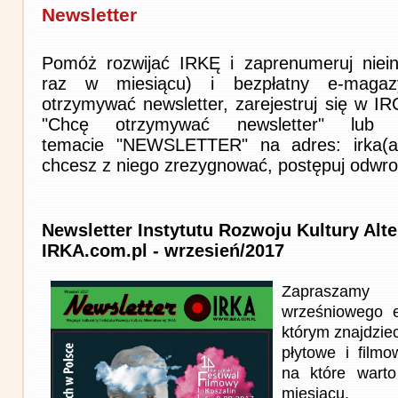
Newsletter
Pomóż rozwijać IRKĘ i zaprenumeruj niein
raz w miesiącu) i bezpłatny e-magaz
otrzymywać newsletter, zarejestruj się w I
"Chcę otrzymywać newsletter" lub 
temacie "NEWSLETTER" na adres: irka(at)i
chcesz z niego zrezygnować, postępuj odwro
Newsletter Instytutu Rozwoju Kultury Alt
IRKA.com.pl - wrzesień/2017
Zapraszam
wrześniowego 
którym znajdziec
płytowe i film
na które wart
miesiącu.