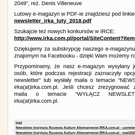
2049", reż. Denis Villeneuve
Lutowy e-magazyn w PDF-ie znajdziesz pod linki
newsletter_irka_luty_2018.pdf
Szukajcie też nowych konkursów w IRCE:
http://www.irka.com.pl/portal/SiteContent?ite
Dziękujemy za subskrypcję naszego e-magazynu 
znajomym na Facebooku - dzięki Wam możemy roz
Przypominamy, że nasz e-magazyn wysyłany j
osób, które podczas rejestracji zaznaczyły op
newsletter" lub wysłały maila o temacie "NE
irka(at)irka.com.pl. Jeśli chcesz zrezygnować z
maila o temacie "WYŁĄCZ NEWSLET
irka(at)irka.com.pl.
tytuł
Newsletter Instytutu Rozwoju Kultury Alternatywnej IRKA.com.pl - czerwie
Newsletter Instytutu Rozwoju Kultury Alternatywnej IRKA.com.pl - maj/202