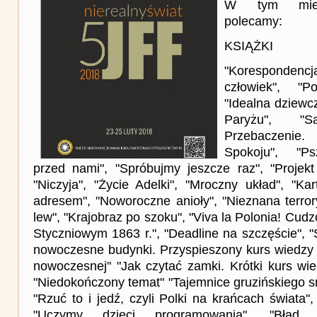
W tym miesi
polecamy:
KSIĄŻKI
"Koresponden
człowiek", "Po
"Idealna dziewc
Paryżu", "
Przebaczenie
Spokoju", "Ps
przed nami", "Spróbujmy jeszcze raz", "Projekt 
"Niczyja", "Życie Adelki", "Mroczny układ", "Ka
adresem", "Noworoczne anioły", "Nieznana terrory
lew", "Krajobraz po szoku", "Viva la Polonia! Cu
Styczniowym 1863 r.", "Deadline na szczęście", "
nowoczesne budynki. Przyspieszony kurs wiedzy o
nowoczesnej" "Jak czytać zamki. Krótki kurs wied
"Niedokończony temat" "Tajemnice gruzińskiego s
"Rzuć to i jedź, czyli Polki na krańcach świata"
"Uczymy dzieci programowania", "Błąd 