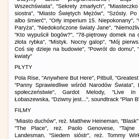
Wszechświata", "Sekrety zmarłych", "Miasteczko
siostra", "Miasto Świętych Mężów", "Szósty. Po 
albo śmierć", "Orły imperium 15. Niepokonany", 
Paryża", "Niedokończone światy Jane", "Niemożliwa
"Kto wypuścił bogów?", "78-piętrowy domek na d
złota rybka", "Mistyk. Nocny galop", "Mój pierws
Coś się dzieje na budowie", "Powrót do domu",
kwiaty"
PŁYTY
Pola Rise, "Anywhere But Here", Pitbull, "Greatest H
"Panny Sprawiedliwe wśród Narodów Świata",
społeczeństwie", Gardot Melody, "Live In
Łobaszewska, "Dziwny jest...", soundtrack "Plan B
FILMY
"Miasto duchów", reż. Matthew Heineman, "Blask"
"The Place", reż. Paolo Genovese, "Tajne ź
Landesman, "Siedem sióstr", reż. Tommy Wir