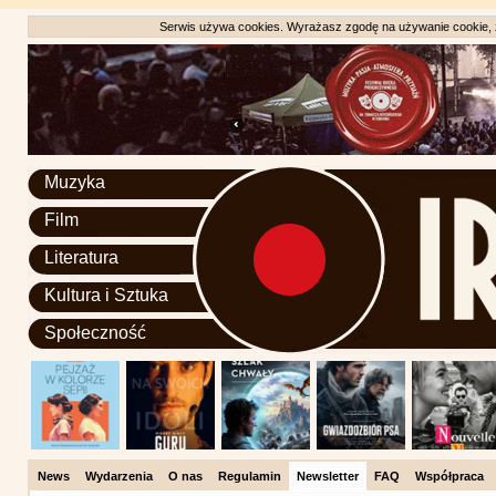
Serwis używa cookies. Wyrażasz zgodę na używanie cookie, zg
Muzyka
Film
Literatura
Kultura i Sztuka
Społeczność
News
Wydarzenia
O nas
Regulamin
Newsletter
FAQ
Współpraca