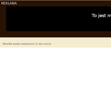
REKLAMA
Wszelkie prawa zastrzeżone ©, irka.com.pl