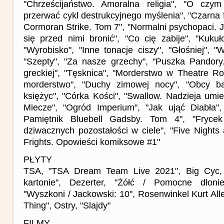
"Chrześcijaństwo. Amoralna religia", "O czy
przerwać cykl destrukcyjnego myślenia", "Czarna f
Cormoran Strike. Tom 7", "Normalni psychopaci. J
się przed nimi bronić", "Co cię zabije", "Kukułc
"Wyrobisko", "Inne tonacje ciszy", "Głośniej", "W
"Szepty", "Za nasze grzechy", "Puszka Pandory.
greckiej", "Tęsknica", "Morderstwo w Theatre Ro
morderstwo", "Duchy zimowej nocy", "Obcy ba
księżyc", "Córka Kości", "Swallow. Nadzieja umie
Miecze", "Ogród Imperium", "Jak ująć Diabła"
Pamiętnik Bluebell Gadsby. Tom 4", "Fryce
dziwacznych pozostałości w ciele", "Five Nights
Frights. Opowieści komiksowe #1"
PŁYTY
TSA, "TSA Dream Team Live 2021", Big Cyc,
kartonie", Dezerter, "Żółć / Pomocne dłoni
"Wyszkoni / Jackowski: 10", Rosenwinkel Kurt Al
Thing", Ostry, "Slajdy"
FILMY