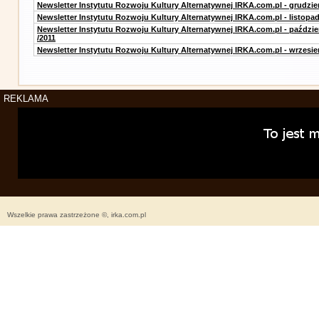
Newsletter Instytutu Rozwoju Kultury Alternatywnej IRKA.com.pl - grudzie
Newsletter Instytutu Rozwoju Kultury Alternatywnej IRKA.com.pl - listopad
Newsletter Instytutu Rozwoju Kultury Alternatywnej IRKA.com.pl - paździe
/2011
Newsletter Instytutu Rozwoju Kultury Alternatywnej IRKA.com.pl - wrzesie
REKLAMA
Wszelkie prawa zastrzeżone ©, irka.com.pl