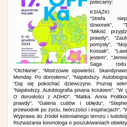
polecamy:
KSIĄŻKI
"Strefa niep
dzwonek", "T
"Miłość przyjd
prawdy", "Zauf
pomysły", "Mo
Kossak", "Law
jestem", "Jemio
Saga rodu 
"Otchłanie", "Mistrzowie opowieści. Skandyna
Monday. Po dorosłemu", "Najsłodszy. Autobiograf
"Daj się pokochać dziewczyno. Poznaj sekre
"Najsłodszy. Autobiografia pisana kciukiem", "W g
O dorosłości z ADHD", "Matka. Anna Politko
prawdy", "Galeria cudów i obłędu", "Steph
przewodnik po życiu, twórczości i inspiracjach", "
Wyprawa do źródeł kolonialnego terroru i ludobó
Rozważania kosmologa o poszukiwaniach obiektyw