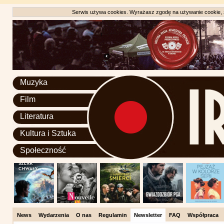
Serwis używa cookies. Wyrażasz zgodę na używanie cookie, zg
Muzyka
Film
Literatura
Kultura i Sztuka
Społeczność
News
Wydarzenia
O nas
Regulamin
Newsletter
FAQ
Współpraca