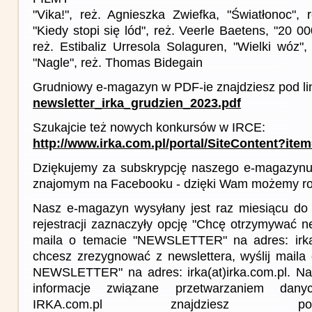
"Vika!", reż. Agnieszka Zwiefka, "Światłonoc", 
"Kiedy stopi się lód", reż. Veerle Baetens, "20 0
reż. Estibaliz Urresola Solaguren, "Wielki wóz", 
"Nagle", reż. Thomas Bidegain
Grudniowy e-magazyn w PDF-ie znajdziesz pod li
newsletter_irka_grudzien_2023.pdf
Szukajcie też nowych konkursów w IRCE:
http://www.irka.com.pl/portal/SiteContent?ite
Dziękujemy za subskrypcję naszego e-magazynu 
znajomym na Facebooku - dzięki Wam możemy roz
Nasz e-magazyn wysyłany jest raz miesiącu do 
rejestracji zaznaczyły opcję "Chcę otrzymywać ne
maila o temacie "NEWSLETTER" na adres: irka(a
chcesz zrezygnować z newslettera, wyślij mail
NEWSLETTER" na adres: irka(at)irka.com.pl. Na
informacje związane przetwarzaniem da
IRKA.com.pl znajdziesz p