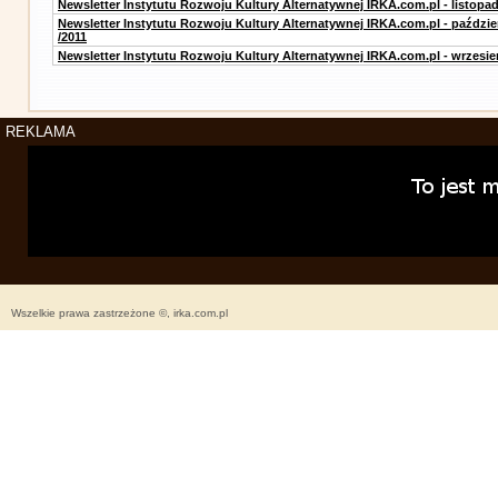
Newsletter Instytutu Rozwoju Kultury Alternatywnej IRKA.com.pl - listopad
Newsletter Instytutu Rozwoju Kultury Alternatywnej IRKA.com.pl - paździe
/2011
Newsletter Instytutu Rozwoju Kultury Alternatywnej IRKA.com.pl - wrzesie
REKLAMA
Wszelkie prawa zastrzeżone ©, irka.com.pl