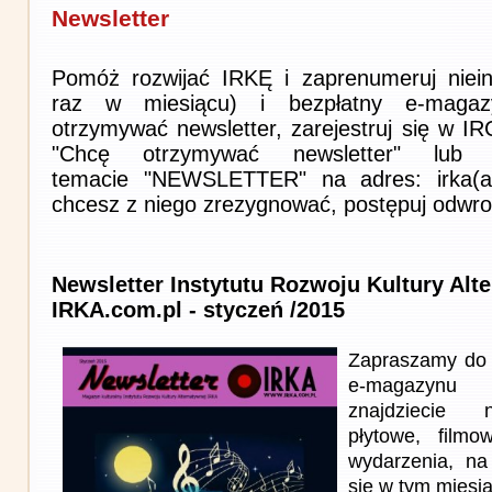
Newsletter
Pomóż rozwijać IRKĘ i zaprenumeruj niein
raz w miesiącu) i bezpłatny e-magaz
otrzymywać newsletter, zarejestruj się w I
"Chcę otrzymywać newsletter" lub 
temacie "NEWSLETTER" na adres: irka(at)i
chcesz z niego zrezygnować, postępuj odwro
Newsletter Instytutu Rozwoju Kultury Alt
IRKA.com.pl - styczeń /2015
Zapraszamy do 
e-magazynu
znajdziecie n
płytowe, filmo
wydarzenia, na
się w tym miesi