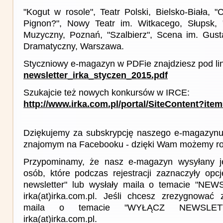
"Kogut w rosole", Teatr Polski, Bielsko-Biała, 
Pignon?", Nowy Teatr im. Witkacego, Słupsk, "H
Muzyczny, Poznań, "Szalbierz", Scena im. Gust
Dramatyczny, Warszawa.
Styczniowy e-magazyn w PDFie znajdziesz pod li
newsletter_irka_styczen_2015.pdf
Szukajcie też nowych konkursów w IRCE:
http://www.irka.com.pl/portal/SiteContent?ite
Dziękujemy za subskrypcję naszego e-magazynu 
znajomym na Facebooku - dzięki Wam możemy roz
Przypominamy, że nasz e-magazyn wysyłany j
osób, które podczas rejestracji zaznaczyły op
newsletter" lub wysłały maila o temacie "NE
irka(at)irka.com.pl. Jeśli chcesz zrezygnować z
maila o temacie "WYŁĄCZ NEWSLET
irka(at)irka.com.pl.