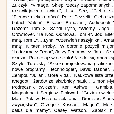
Żulczyk, "Vintage. Sklep rzeczy zapomnianych"
rozkwitającego kwiatu", Lisa See, "Cicho sza
"Pierwsza lekcja tańca", Peter Pezzelli, "Cicho sza
butach Valerii", Elisabet Benavent, Audiobook
Razem" Tom 3, Sandi Lynn, "Wierny. Jego 
Crownover, "Ta Noc. Odmowa. Tom 4", Jodi Elle
mną. Tom 1", J.Lynn, "Czerwień naszyjnika", Ama
mną", Kirsten Proby, "W obronie pozycji misjon
"Lodołamacz Fedor", Jerzy Fedorowicz, Jarek Szub
głodzie. Pokochaj swoje ciało! Nie daj się anoreksji
Sztyler Turovsky, "Szkoła projektowania graficzne
nowe programy i technologie", David Dabner, S
Zempol, "Julian", Gore Vidal, "Naukowa lista prz
anegdot i żartów ze skarbnicy nauki", Simon Fly
Podręcznik ćwiczeń", Ken Ashwell, "Gambia.
Magdalena i Sergiusz Pinkwart, "Gdziekolwiek 
Man i Polacy. Historia splatania", Dionisios Sturi
zwycięstwa", Grzegorz Kosson, "Magda", Meike 
całus dla mamy", Casey Watson, "Zapiski ni