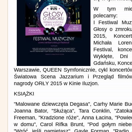
W tym miesi
polecamy:
I Festiwal Muz
Głosy o zmroku,
2015, Koncer
Michała Lore
Festival, kon
Wyklęte, Dn
Gdańsku, Konce
Warszawie, QUEEN Symfonicznie, cykl koncertów
Światowa Scena Jazzarium i Przegląd filmó
nagrody ORŁY 2015 w Kinie Iluzjon.
KSIĄŻKI
"Malowane dziewczęta Degasa", Carhy Marie Buc
Joanna Bator, "Służąca", Tara Conklin, "Zatoka
Freeman, "Kradzione róże", Anna Łacina, "Powie
w domu", Carol Rifka Brunt, "Pod gołym niebe
"Wróć, jeśli pamiętasz", Gayle Forman, "Radio