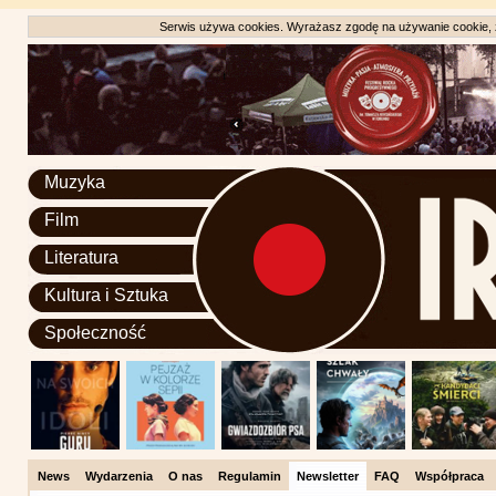
Serwis używa cookies. Wyrażasz zgodę na używanie cookie, zg
Muzyka
Film
Literatura
Kultura i Sztuka
Społeczność
News
Wydarzenia
O nas
Regulamin
Newsletter
FAQ
Współpraca