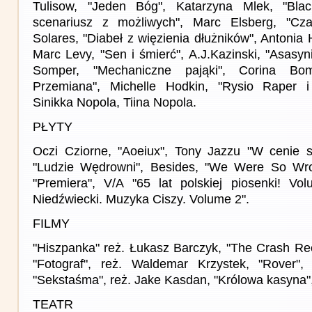
Tulisow, "Jeden Bóg", Katarzyna Mlek, "Black
scenariusz z możliwych", Marc Elsberg, "Cza
Solares, "Diabeł z więzienia dłużników", Antonia
Marc Levy, "Sen i śmierć", A.J.Kazinski, "Asasyni
Somper, "Mechaniczne pająki", Corina Bo
Przemiana", Michelle Hodkin, "Rysio Raper i 
Sinikka Nopola, Tiina Nopola.
PŁYTY
Oczi Cziorne, "Aoeiux", Tony Jazzu "W cenie s
"Ludzie Wędrowni", Besides, "We Were So Wro
"Premiera", V/A "65 lat polskiej piosenki! Vo
Niedźwiecki. Muzyka Ciszy. Volume 2".
FILMY
"Hiszpanka" reż. Łukasz Barczyk, "The Crash Ree
"Fotograf", reż. Waldemar Krzystek, "Rover",
"Sekstaśma", reż. Jake Kasdan, "Królowa kasyna",
TEATR