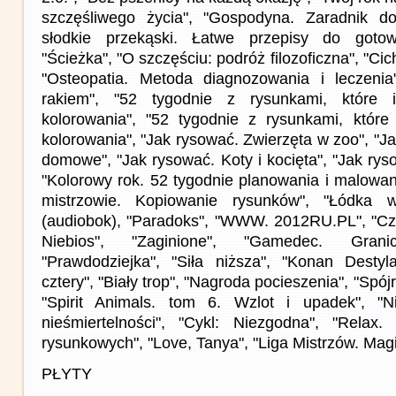
szczęśliwego życia", "Gospodyna. Zaradnik do
słodkie przekąski. Łatwe przepisy do gotow
"Ścieżka", "O szczęściu: podróż filozoficzna", "C
"Osteopatia. Metoda diagnozowania i leczenia
rakiem", "52 tygodnie z rysunkami, które i
kolorowania", "52 tygodnie z rysunkami, które
kolorowania", "Jak rysować. Zwierzęta w zoo", "J
domowe", "Jak rysować. Koty i kocięta", "Jak ryso
"Kolorowy rok. 52 tygodnie planowania i malowani
mistrzowie. Kopiowanie rysunków", "Łódka w
(audiobok), "Paradoks", "WWW. 2012RU.PL", "Cz
Niebios", "Zaginione", "Gamedec. Granica
"Prawdodziejka", "Siła niższa", "Konan Destylat
cztery", "Biały trop", "Nagroda pocieszenia", "Spój
"Spirit Animals. tom 6. Wzlot i upadek", "Ni
nieśmiertelności", "Cykl: Niezgodna", "Relax.
rysunkowych", "Love, Tanya", "Liga Mistrzów. Magi
PŁYTY