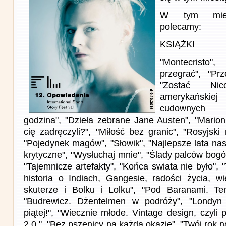
W tym miesi
polecamy:
KSIĄŻKI
"Montecristo
przegrać", "Pr
"Zostać Nic
amerykańskiej
cudownych li
godzina", "Dzieła zebrane Jane Austen", "Marion
cię zadręczyli?", "Miłość bez granic", "Rosyjski
"Pojedynek magów", "Słowik", "Najlepsze lata na
krytyczne", "Wysłuchaj mnie", "Ślady palców bog
"Tajemnicze artefakty", "Końca swiata nie było",
historia o Indiach, Gangesie, radości życia, w
skuterze i Bolku i Lolku", "Pod Baranami. T
"Budrewicz. Dżentelmen w podróży", "Londyn
piątej!", "Wiecznie młode. Vintage design, czyli 
2.0.", "Bez pszenicy na każdą okazję", "Twój rok 