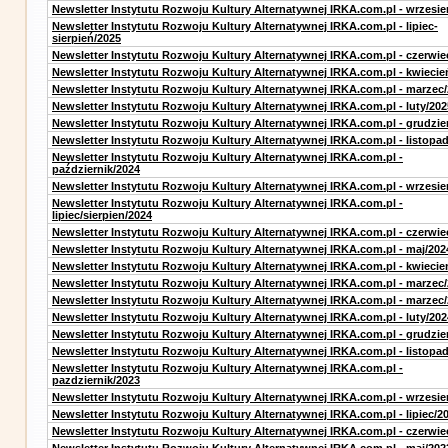
Newsletter Instytutu Rozwoju Kultury Alternatywnej IRKA.com.pl - wrzesie
Newsletter Instytutu Rozwoju Kultury Alternatywnej IRKA.com.pl - lipiec-
sierpień/2025
Newsletter Instytutu Rozwoju Kultury Alternatywnej IRKA.com.pl - czerwie
Newsletter Instytutu Rozwoju Kultury Alternatywnej IRKA.com.pl - kwiecie
Newsletter Instytutu Rozwoju Kultury Alternatywnej IRKA.com.pl - marzec
Newsletter Instytutu Rozwoju Kultury Alternatywnej IRKA.com.pl - luty/202
Newsletter Instytutu Rozwoju Kultury Alternatywnej IRKA.com.pl - grudzie
Newsletter Instytutu Rozwoju Kultury Alternatywnej IRKA.com.pl - listopa
Newsletter Instytutu Rozwoju Kultury Alternatywnej IRKA.com.pl -
październik/2024
Newsletter Instytutu Rozwoju Kultury Alternatywnej IRKA.com.pl - wrzesie
Newsletter Instytutu Rozwoju Kultury Alternatywnej IRKA.com.pl -
lipiec/sierpien/2024
Newsletter Instytutu Rozwoju Kultury Alternatywnej IRKA.com.pl - czerwie
Newsletter Instytutu Rozwoju Kultury Alternatywnej IRKA.com.pl - maj/202
Newsletter Instytutu Rozwoju Kultury Alternatywnej IRKA.com.pl - kwiecie
Newsletter Instytutu Rozwoju Kultury Alternatywnej IRKA.com.pl - marzec
Newsletter Instytutu Rozwoju Kultury Alternatywnej IRKA.com.pl - marzec
Newsletter Instytutu Rozwoju Kultury Alternatywnej IRKA.com.pl - luty/202
Newsletter Instytutu Rozwoju Kultury Alternatywnej IRKA.com.pl - grudzie
Newsletter Instytutu Rozwoju Kultury Alternatywnej IRKA.com.pl - listopa
Newsletter Instytutu Rozwoju Kultury Alternatywnej IRKA.com.pl -
pazdziernik/2023
Newsletter Instytutu Rozwoju Kultury Alternatywnej IRKA.com.pl - wrzesie
Newsletter Instytutu Rozwoju Kultury Alternatywnej IRKA.com.pl - lipiec/2
Newsletter Instytutu Rozwoju Kultury Alternatywnej IRKA.com.pl - czerwie