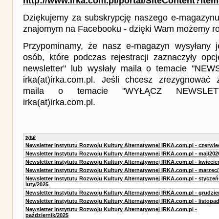
http://www.irka.com.pl/portal/SiteContent?ite
Dziękujemy za subskrypcję naszego e-magazynu 
znajomym na Facebooku - dzięki Wam możemy roz
Przypominamy, że nasz e-magazyn wysyłany j
osób, które podczas rejestracji zaznaczyły op
newsletter" lub wysłały maila o temacie "NE
irka(at)irka.com.pl. Jeśli chcesz zrezygnować z
maila o temacie "WYŁĄCZ NEWSLET
irka(at)irka.com.pl.
tytuł
Newsletter Instytutu Rozwoju Kultury Alternatywnej IRKA.com.pl - czerwie
Newsletter Instytutu Rozwoju Kultury Alternatywnej IRKA.com.pl - maj/202
Newsletter Instytutu Rozwoju Kultury Alternatywnej IRKA.com.pl - kwiecie
Newsletter Instytutu Rozwoju Kultury Alternatywnej IRKA.com.pl - marzec
Newsletter Instytutu Rozwoju Kultury Alternatywnej IRKA.com.pl - styczeń
luty/2025
Newsletter Instytutu Rozwoju Kultury Alternatywnej IRKA.com.pl - grudzie
Newsletter Instytutu Rozwoju Kultury Alternatywnej IRKA.com.pl - listopa
Newsletter Instytutu Rozwoju Kultury Alternatywnej IRKA.com.pl -
październik/2025