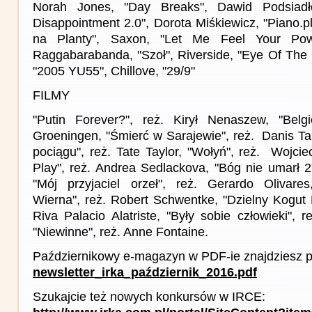
Norah Jones, "Day Breaks", Dawid Podsiad
Disappointment 2.0", Dorota Miśkiewicz, "Piano.p
na Planty", Saxon, "Let Me Feel Your Pow
Raggabarabanda, "Szoł", Riverside, "Eye Of Th
"2005 YU55", Chillove, "29/9"
FILMY
"Putin Forever?", reż. Kirył Nenaszew, "Belgi
Groeningen, "Śmierć w Sarajewie", reż. Danis Ta
pociągu", reż. Tate Taylor, "Wołyń", reż. Wojci
Play", reż. Andrea Sedlackova, "Bóg nie umarł 2
"Mój przyjaciel orzeł", reż. Gerardo Olivares
Wierna", reż. Robert Schwentke, "Dzielny Kogut 
Riva Palacio Alatriste, "Były sobie człowieki",
"Niewinne", reż. Anne Fontaine.
Październikowy e-magazyn w PDF-ie znajdziesz p
newsletter_irka_październik_2016.pdf
Szukajcie też nowych konkursów w IRCE: