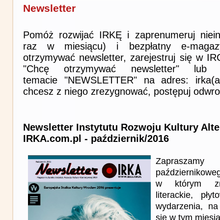
Newsletter
Pomóż rozwijać IRKĘ i zaprenumeruj niein
raz w miesiącu) i bezpłatny e-magaz
otrzymywać newsletter, zarejestruj się w I
"Chcę otrzymywać newsletter" lub 
temacie "NEWSLETTER" na adres: irka(at)i
chcesz z niego zrezygnować, postępuj odwro
Newsletter Instytutu Rozwoju Kultury Alt
IRKA.com.pl - październik/2016
Zapraszam
październikowe
w którym zna
literackie, pł
wydarzenia, na
się w tym miesi