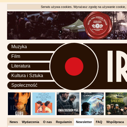
Serwis używa cookies. Wyrażasz zgodę na używanie cookie, zg
Muzyka
Film
Literatura
Kultura i Sztuka
Społeczność
News
Wydarzenia
O nas
Regulamin
Newsletter
FAQ
Współpraca