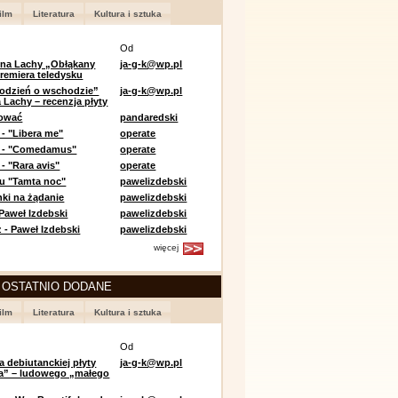
ilm
Literatura
Kultura i sztuka
Od
 na Lachy „Obłąkany
ja-g-k@wp.pl
premiera teledysku
odzień o wschodzie”
ja-g-k@wp.pl
 Lachy – recenzja płyty
lować
pandaredski
 - "Libera me"
operate
e - "Comedamus"
operate
- "Rara avis"
operate
u "Tamta noc"
pawelizdebski
nki na żądanie
pawelizdebski
 Paweł Izdebski
pawelizdebski
 - Paweł Izdebski
pawelizdebski
więcej
 OSTATNIO DODANE
ilm
Literatura
Kultura i sztuka
Od
a debiutanckiej płyty
ja-g-k@wp.pl
lia” – ludowego „małego