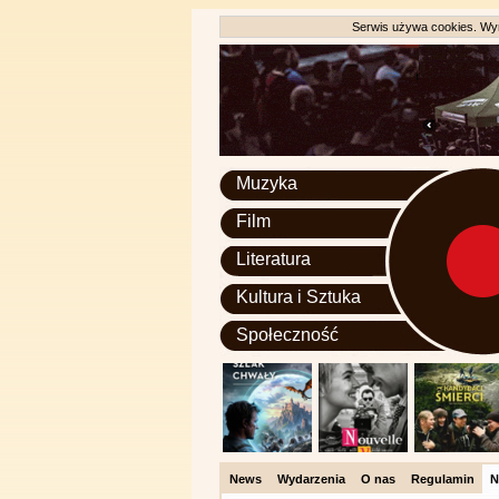
Serwis używa cookies. Wyr
Muzyka
Film
Literatura
Kultura i Sztuka
Społeczność
News
Wydarzenia
O nas
Regulamin
N