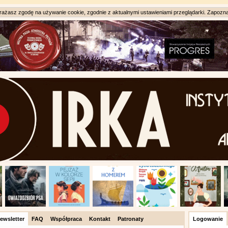
ażasz zgodę na używanie cookie, zgodnie z aktualnymi ustawieniami przeglądarki. Zapozna
ewsletter
FAQ
Współpraca
Kontakt
Patronaty
Logowanie