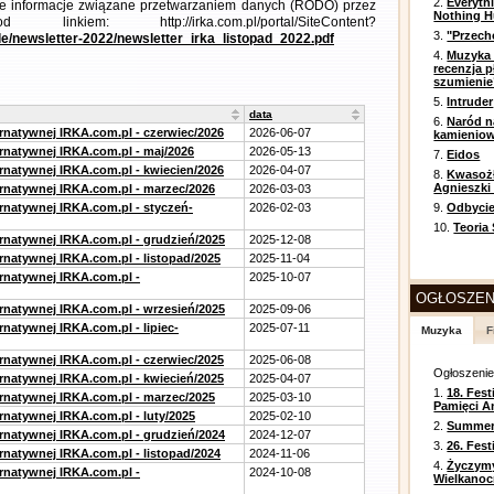
2.
Everyth
łowe informacje związane przetwarzaniem danych (RODO) przez
Nothing H
nkiem: http://irka.com.pl/portal/SiteContent?
3.
"Przech
/file/newsletter-2022/newsletter_irka_listopad_2022.pdf
4.
Muzyka 
recenzja p
szumienie
5.
Intruder
data
6.
Naród n
ernatywnej IRKA.com.pl - czerwiec/2026
2026-06-07
kamienio
ernatywnej IRKA.com.pl - maj/2026
2026-05-13
7.
Eidos
ernatywnej IRKA.com.pl - kwiecien/2026
2026-04-07
8.
Kwasożł
Agnieszki
ernatywnej IRKA.com.pl - marzec/2026
2026-03-03
ernatywnej IRKA.com.pl - styczeń-
2026-02-03
9.
Odbycie
10.
Teoria
ernatywnej IRKA.com.pl - grudzień/2025
2025-12-08
rnatywnej IRKA.com.pl - listopad/2025
2025-11-04
ernatywnej IRKA.com.pl -
2025-10-07
OGŁOSZEN
ernatywnej IRKA.com.pl - wrzesień/2025
2025-09-06
rnatywnej IRKA.com.pl - lipiec-
2025-07-11
Muzyka
F
ernatywnej IRKA.com.pl - czerwiec/2025
2025-06-08
Ogłoszeni
ernatywnej IRKA.com.pl - kwiecień/2025
2025-04-07
1.
18. Fest
ernatywnej IRKA.com.pl - marzec/2025
2025-03-10
Pamięci A
rnatywnej IRKA.com.pl - luty/2025
2025-02-10
2.
Summer 
ernatywnej IRKA.com.pl - grudzień/2024
2024-12-07
3.
26. Fes
rnatywnej IRKA.com.pl - listopad/2024
2024-11-06
4.
Życzym
ernatywnej IRKA.com.pl -
2024-10-08
Wielkanoc