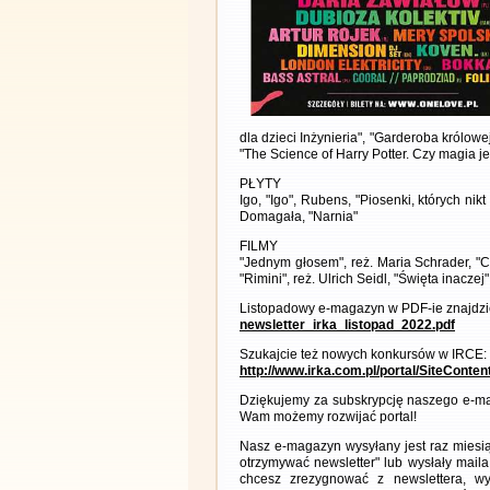
dla dzieci Inżynieria", "Garderoba królowej.
"The Science of Harry Potter. Czy magia j
PŁYTY
Igo, "Igo", Rubens, "Piosenki, których nik
Domagała, "Narnia"
FILMY
"Jednym głosem", reż. Maria Schrader, "Ch
"Rimini", reż. Ulrich Seidl, "Święta inaczej
Listopadowy e-magazyn w PDF-ie znajdzie
newsletter_irka_listopad_2022.pdf
Szukajcie też nowych konkursów w IRCE:
http://www.irka.com.pl/portal/SiteConte
Dziękujemy za subskrypcję naszego e-ma
Wam możemy rozwijać portal!
Nasz e-magazyn wysyłany jest raz miesią
otrzymywać newsletter" lub wysłały maila
chcesz zrezygnować z newslettera, 