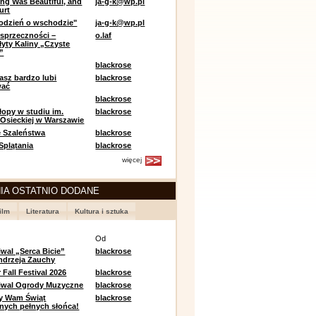
ing Was Beautiful, and
ja-g-k@wp.pl
urt
odzień o wschodzie"
ja-g-k@wp.pl
sprzeczności –
o.laf
łyty Kaliny „Czyste
”
blackrose
asz bardzo lubi
blackrose
wać
blackrose
opy w studiu im.
blackrose
 Osieckiej w Warszawie
 Szaleństwa
blackrose
 Splątania
blackrose
więcej
IA OSTATNIO DODANE
ilm
Literatura
Kultura i sztuka
e
Od
iwal „Serca Bicie”
blackrose
ndrzeja Zauchy
Fall Festival 2026
blackrose
tiwal Ogrody Muzyczne
blackrose
y Wam Świąt
blackrose
nych pełnych słońca!