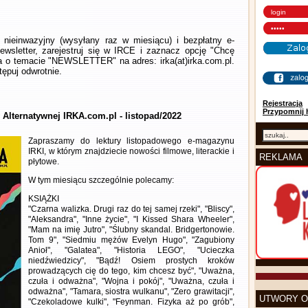
nieinwazyjny (wysyłany raz w miesiącu) i bezpłatny e-
wsletter, zarejestruj się w IRCE i zaznacz opcję "Chcę
la o temacie "NEWSLETTER" na adres: irka(at)irka.com.pl.
ępuj odwrotnie.
Rejestracja
Przypomnij 
 Alternatywnej IRKA.com.pl - listopad/2022
Zapraszamy do lektury listopadowego e-magazynu
IRKI, w którym znajdziecie nowości filmowe, literackie i
REKLAMA
płytowe.
W tym miesiącu szczególnie polecamy:
KSIĄŻKI
"Czarna walizka. Drugi raz do tej samej rzeki", "Bliscy",
"Aleksandra", "Inne życie", "I Kissed Shara Wheeler",
"Mam na imię Jutro", "Ślubny skandal. Bridgertonowie.
Tom 9", "Siedmiu mężów Evelyn Hugo", "Zagubiony
Anioł", "Galatea", "Historia LEGO", "Ucieczka
niedźwiedzicy", "Bądź! Osiem prostych kroków
prowadzących cię do tego, kim chcesz być", "Uważna,
czuła i odważna", "Wojna i pokój", "Uważna, czuła i
odważna", "Tamara, siostra wulkanu", "Zero grawitacji",
UTWORY O
"Czekoladowe kulki", "Feynman. Fizyka aż po grób",