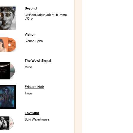
Beyond
Orliński Jakub Józef, Il Pomo
d'Oro
Visitor
Sienna Spiro
The Wow! Signal
Muse
Frisson Noir
Tarja
Loveland
Suki Waterhouse