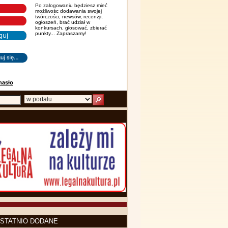
Po zalogowaniu będziesz mieć
możliwośc dodawania swojej
twórczości, newsów, recenzji,
ogłoszeń, brać udział w
konkursach, głosować, zbierać
punkty... Zapraszamy!
hasło
STATNIO DODANE