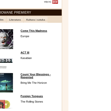
więcej
DOWANE PREMIERY
ilm
Literatura
Kultura i sztuka
Come This Madness
Europe
ACT III
Kasabian
Count Your Blessings -
Repented
Bring Me The Horizon
Foreign Tongues
The Rolling Stones