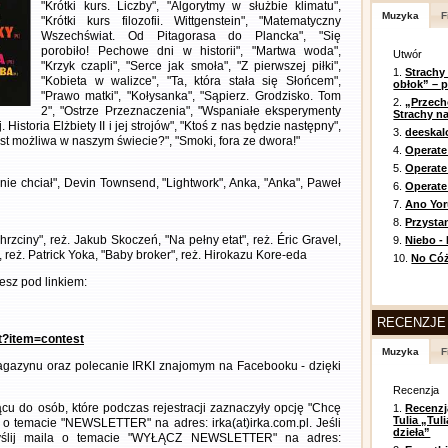
"Krótki kurs. Liczby", "Algorytmy w służbie klimatu",
Muzyka
F
"Krótki kurs filozofii. Wittgenstein", "Matematyczny
Wszechświat. Od Pitagorasa do Plancka", "Się
porobiło! Pechowe dni w historii", "Martwa woda",
Utwór
"Krzyk czapli", "Serce jak smoła", "Z pierwszej piłki",
1.
Strachy
"Kobieta w walizce", "Ta, która stała się Słońcem",
obłok” – 
"Prawo matki", "Kołysanka", "Sąpierz. Grodzisko. Tom
2.
„Przech
2", "Ostrze Przeznaczenia", "Wspaniałe eksperymenty
Strachy na
 Historia Elżbiety II i jej strojów", "Ktoś z nas będzie następny",
3.
deeska
est możliwa w naszym świecie?", "Smoki, fora ze dwora!"
4.
Operate
5.
Operat
t nie chciał", Devin Townsend, "Lightwork", Anka, "Anka", Paweł
6.
Operate 
7.
Ano Yor
8.
Przysta
rzciny", reż. Jakub Skoczeń, "Na pełny etat", reż. Éric Gravel,
9.
Niebo -
", reż. Patrick Yoka, "Baby broker", reż. Hirokazu Kore-eda
10.
No Cóż
sz pod linkiem:
RECENZJE
nt?item=contest
Muzyka
F
gazynu oraz polecanie IRKI znajomym na Facebooku - dzięki
Recenzja
cu do osób, które podczas rejestracji zaznaczyły opcję "Chcę
1.
Recenzj
Tulia „Tu
 o temacie "NEWSLETTER" na adres: irka(at)irka.com.pl. Jeśli
dzieła”
wyślij maila o temacie "WYŁĄCZ NEWSLETTER" na adres: