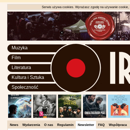
Serwis używa cookies. Wyrażasz zgodę na używanie cookie, zg
Muzyka
Film
Literatura
Kultura i Sztuka
Społeczność
News
Wydarzenia
O nas
Regulamin
Newsletter
FAQ
Współpraca