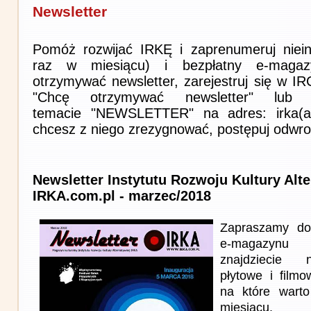
Newsletter
Pomóż rozwijać IRKĘ i zaprenumeruj niein
raz w miesiącu) i bezpłatny e-magaz
otrzymywać newsletter, zarejestruj się w I
"Chcę otrzymywać newsletter" lub 
temacie "NEWSLETTER" na adres: irka(at)i
chcesz z niego zrezygnować, postępuj odwro
Newsletter Instytutu Rozwoju Kultury Alt
IRKA.com.pl - marzec/2018
Zapraszamy do
e-magazynu
znajdziecie n
płytowe i film
na które wart
miesiącu.