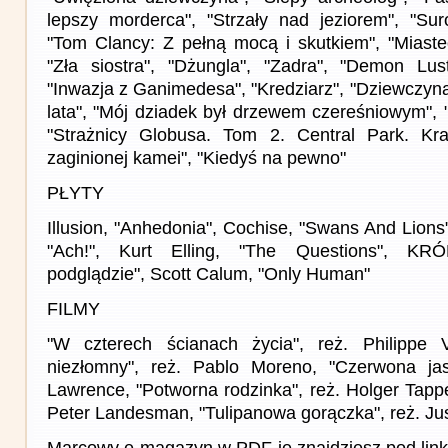
lepszy morderca", "Strzały nad jeziorem", "Suro
"Tom Clancy: Z pełną mocą i skutkiem", "Miast
"Zła siostra", "Dżungla", "Zadra", "Demon Lust
"Inwazja z Ganimedesa", "Kredziarz", "Dziewczyna
lata", "Mój dziadek był drzewem czereśniowym",
"Strażnicy Globusa. Tom 2. Central Park. Kr
zaginionej kamei", "Kiedyś na pewno"
PŁYTY
Illusion, "Anhedonia", Cochise, "Swans And Lions
"Ach!", Kurt Elling, "The Questions", KRÓ
podglądzie", Scott Calum, "Only Human"
FILMY
"W czterech ścianach życia", reż. Philippe
niezłomny", reż. Pablo Moreno, "Czerwona jask
Lawrence, "Potworna rodzinka", reż. Holger Tappe,
Peter Landesman, "Tulipanowa gorączka", reż. Ju
Marcowy e-magazyn w PDF-ie znajdziesz pod link