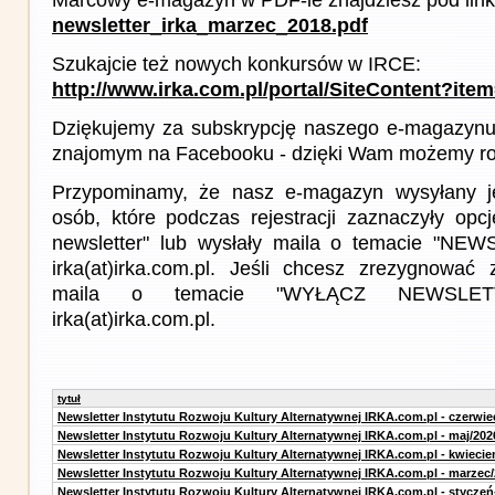
newsletter_irka_marzec_2018.pdf
Szukajcie też nowych konkursów w IRCE:
http://www.irka.com.pl/portal/SiteContent?ite
Dziękujemy za subskrypcję naszego e-magazynu 
znajomym na Facebooku - dzięki Wam możemy roz
Przypominamy, że nasz e-magazyn wysyłany j
osób, które podczas rejestracji zaznaczyły op
newsletter" lub wysłały maila o temacie "NE
irka(at)irka.com.pl. Jeśli chcesz zrezygnować z
maila o temacie "WYŁĄCZ NEWSLET
irka(at)irka.com.pl.
tytuł
Newsletter Instytutu Rozwoju Kultury Alternatywnej IRKA.com.pl - czerwie
Newsletter Instytutu Rozwoju Kultury Alternatywnej IRKA.com.pl - maj/202
Newsletter Instytutu Rozwoju Kultury Alternatywnej IRKA.com.pl - kwiecie
Newsletter Instytutu Rozwoju Kultury Alternatywnej IRKA.com.pl - marzec
Newsletter Instytutu Rozwoju Kultury Alternatywnej IRKA.com.pl - styczeń