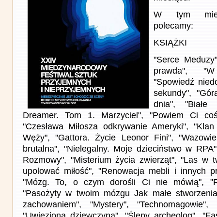
W tym miesi
polecamy:
KSIĄŻKI
"Serce Meduzy
prawda", "W
"Spowiedź nied
sekundy", "Gór
dnia", "Białe
Dreamer. Tom 1. Marzyciel", "Powiem Ci coś"
"Czesława Miłosza odkrywanie Ameryki", "Kla
Węży", "Gattora. Życie Leonor Fini", "Wazowie.
brutalna", "Nielegalny. Moje dzieciństwo w RPA"
Rozmowy", "Misterium życia zwierząt", "Las w t
upolować miłość", "Renowacja mebli i innych p
"Mózg. To, o czym dorośli Ci nie mówią", "
"Pasożyty w twoim mózgu Jak małe stworzeni
zachowaniem", "Mystery", "Technomagowie", 
"Uwięziona dziewczyna", "Ślepy archeolog", "Fa