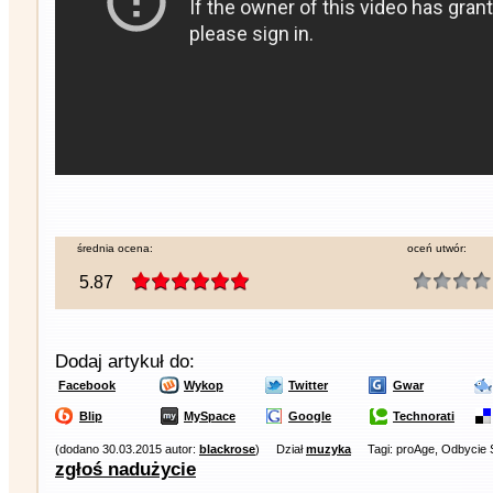
średnia ocena:
oceń utwór:
5.87
Dodaj artykuł do:
Facebook
Wykop
Twitter
Gwar
Blip
MySpace
Google
Technorati
(dodano 30.03.2015 autor:
blackrose
)
Dział
muzyka
Tagi: proAge, Odbycie 
zgłoś nadużycie