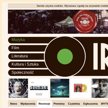
Serwis używa cookies. Wyrażasz zgodę na używanie cookie, 
Muzyka
Film
Literatura
Kultura i Sztuka
Społeczność
News
Wydarzenia
Recenzje
Premiery
Czytelnia
Ogłoszenia
WYT