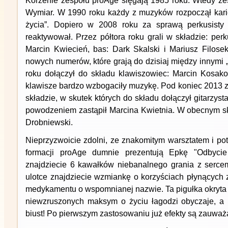
Korzenie zespołu proAge sięgają 1985 roku. Wtedy ze
Wymiar. W 1990 roku każdy z muzyków rozpoczął kari
życia”. Dopiero w 2008 roku za sprawą perkusisty
reaktywował. Przez półtora roku grali w składzie: perk
Marcin Kwiecień, bas: Dark Skalski i Mariusz Filosek
nowych numerów, które grają do dzisiaj między innymi 
roku dołączył do składu klawiszowiec: Marcin Kosako
klawisze bardzo wzbogaciły muzykę. Pod koniec 2013 z
składzie, w skutek których do składu dołączył gitarzyst
powodzeniem zastąpił Marcina Kwietnia. W obecnym sk
Drobniewski.
Nieprzyzwoicie zdolni, ze znakomitym warsztatem i p
formacji proAge dumnie prezentują Epkę "Odbycie 
znajdziecie 6 kawałków niebanalnego grania z serce
ulotce znajdziecie wzmiankę o korzyściach płynących 
medykamentu o wspomnianej nazwie. Ta pigułka okryta 
niewzruszonych maksym o życiu łagodzi obyczaje, a 
biust! Po pierwszym zastosowaniu już efekty są zauważ