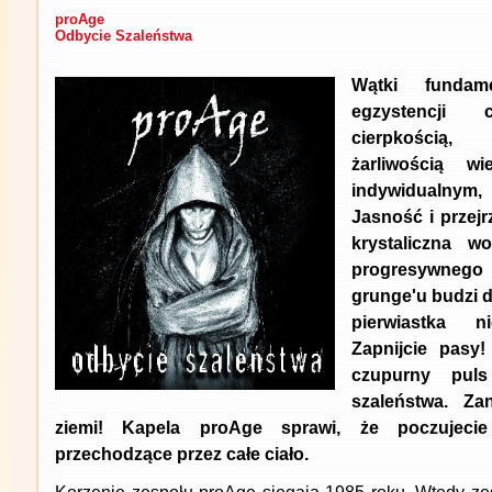
proAge
Odbycie Szaleństwa
Wątki fundam
egzystencji 
cierpkością
żarliwością w
indywidualnym,
Jasność i przejr
krystaliczna w
progresywnego
grunge'u budzi 
pierwiastka n
Zapnijcie pasy
czupurny puls
szaleństwa. Za
ziemi! Kapela proAge sprawi, że poczujecie
przechodzące przez całe ciało.