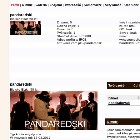
Profil
|
O mnie
|
Galeria
|
Znajomi
|
Twórczość
|
Komentarze
|
Aktywność
|
Ocenione 
pandaredski
Bielsko-Biała,
58 lat
Znajomi: 0
Imię i nazwisk
Galeria zdjęć: 1
nr. tel: brak
Gwiazdki: 0
GG: brak
Twórczość: 1
Skype: brak
Stan/cel irków: 0 / 5000
www:
Adres profilu w IRCE:
www.soundclic
http://irka.com.pl/u/pandaredski
bandID=8395
pandaredski
Twórczość
Cel 
Bielsko-Biała,
58 lat
nazwa
deeskalować
O mnie
Takie tam atonalne, a
czasu, od kilku piose
Typ konta:artystyczne
ćwierćtonowa. Wszystk
W instytucie od: 15.03.2017