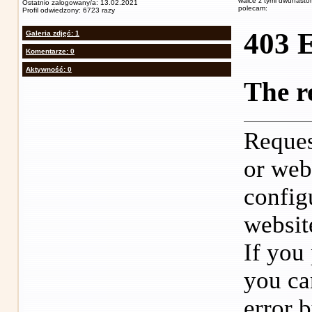
walce z tymi dwunasto
Ostatnio zalogowany/a: 13.02.2021
polecam:
Profil odwiedzony: 6723 razy
Galeria zdjęć: 1
Komentarze: 0
Aktywność: 0