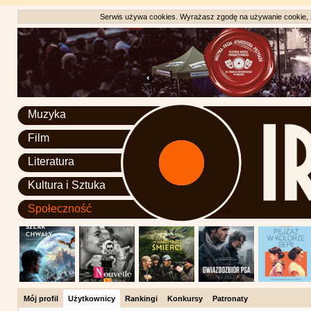
Serwis używa cookies. Wyrażasz zgodę na używanie cookie, zg
Muzyka
Film
Literatura
Kultura i Sztuka
Społeczność
Mój profil
Użytkownicy
Rankingi
Konkursy
Patronaty