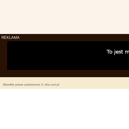
REKLAMA
Wszelkie prawa zastrzeżone ©, irka.com.pl