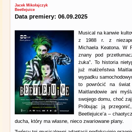
Jacek Mikołajczyk
Beetlejuice
Data premiery: 06.09.2025
Musical na kanwie kulto
z 1988 r. z niezapo
Michaela Keatona. W Po
znany pod przetłumac
żuka”. To historia niet
już małżeństwa Maitla
wypadku samochodowym.
to powrócić na świat
Maitlandowie ani myś
swojego domu, choć zaję
Próbując ją przegonić
Beetlejuice’a – chaotyc
ducha, który ma własne, nieco zwariowane plany.
Twórcy tej musicalowej adaptacji perfekcyjnie przen