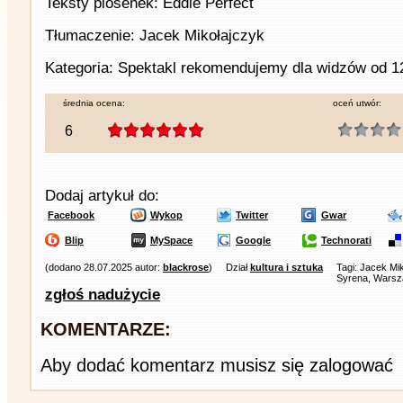
Teksty piosenek: Eddie Perfect
Tłumaczenie: Jacek Mikołajczyk
Kategoria: Spektakl rekomendujemy dla widzów od 12
średnia ocena:
oceń utwór:
6
Dodaj artykuł do:
Facebook
Wykop
Twitter
Gwar
Blip
MySpace
Google
Technorati
(dodano 28.07.2025 autor:
blackrose
)
Dział
kultura i sztuka
Tagi: Jacek Mik
Syrena, Wars
zgłoś nadużycie
KOMENTARZE:
Aby dodać komentarz musisz się zalogować