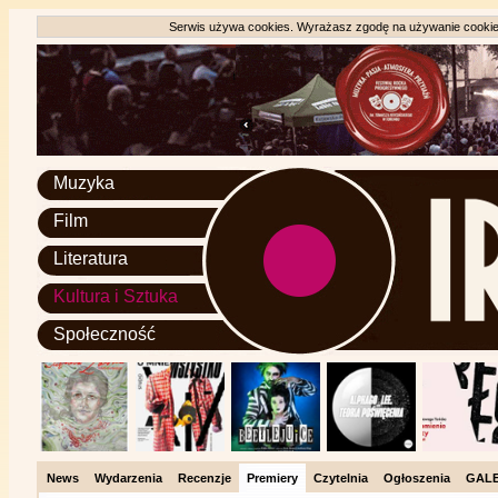
Serwis używa cookies. Wyrażasz zgodę na używanie cookie, 
Muzyka
Film
Literatura
Kultura i Sztuka
Społeczność
News
Wydarzenia
Recenzje
Premiery
Czytelnia
Ogłoszenia
GALE