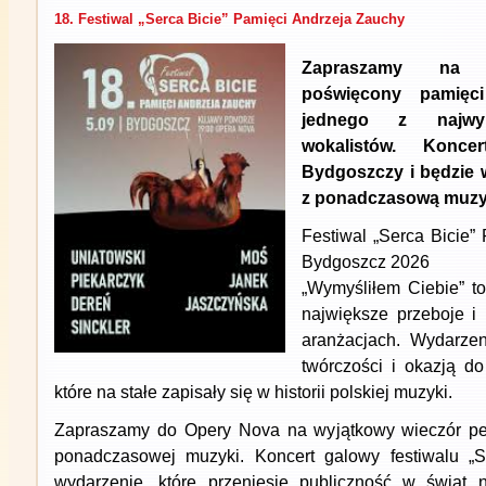
18. Festiwal „Serca Bicie” Pamięci Andrzeja Zauchy
Zapraszamy na 
poświęcony pamięc
jednego z najwybi
wokalistów. Konc
Bydgoszczy i będzie
z ponadczasową muzy
Festiwal „Serca Bicie”
Bydgoszcz 2026
„Wymyśliłem Ciebie” t
największe przeboje i
aranżacjach. Wydarzen
twórczości i okazją d
które na stałe zapisały się w historii polskiej muzyki.
Zapraszamy do Opery Nova na wyjątkowy wieczór pe
ponadczasowej muzyki. Koncert galowy festiwalu „Se
wydarzenie, które przeniesie publiczność w świat n