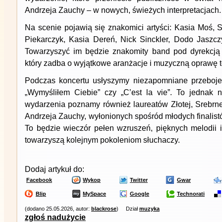
Andrzeja Zauchy – w nowych, świeżych interpretacjach.
Na scenie pojawią się znakomici artyści: Kasia Moś, 
Piekarczyk, Kasia Dereń, Nick Sinckler, Dodo Jaszc
Towarzyszyć im będzie znakomity band pod dyrekcj
który zadba o wyjątkowe aranżacje i muzyczną oprawę 
Podczas koncertu usłyszymy niezapomniane przeboje, t
„Wymyśliłem Ciebie” czy „C’est la vie”. To jednak 
wydarzenia poznamy również laureatów Złotej, Srebrne
Andrzeja Zauchy, wyłonionych spośród młodych finalistó
To będzie wieczór pełen wzruszeń, pięknych melodii i
towarzyszą kolejnym pokoleniom słuchaczy.
Dodaj artykuł do:
Facebook
Wykop
Twitter
Gwar
Blip
MySpace
Google
Technorati
(dodano 25.05.2026, autor:
blackrose
)
Dział
muzyka
zgłoś nadużycie