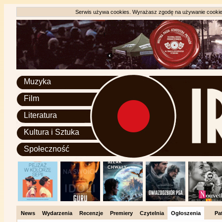
Serwis używa cookies. Wyrażasz zgodę na używanie cookie, 
Muzyka
Film
Literatura
Kultura i Sztuka
Społeczność
News
Wydarzenia
Recenzje
Premiery
Czytelnia
Ogłoszenia
Pa