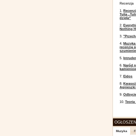
Recenzja
1.
Recenzj
Tulia „Tu
dzieła”
2.
Everyth
Nothing H
3.
"Przech
4.
Muzyka 
recenzja p
szumieni
5.
Intrude
6.
Naród n
kamienio
7.
Eidos
8.
Kwasożł
Agnieszki
9.
Odbyci
10.
Teoria
OGŁOSZEN
Muzyka
F