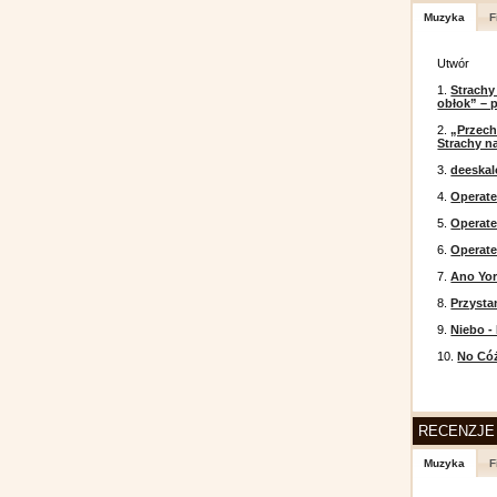
Muzyka
F
Utwór
1.
Strachy
obłok” – 
2.
„Przech
Strachy na
3.
deeska
4.
Operate
5.
Operat
6.
Operate
7.
Ano Yor
8.
Przysta
9.
Niebo -
10.
No Cóż
RECENZJE
Muzyka
F