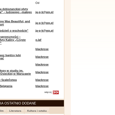
Od
a debiutanckiej płyty
lia” – ludowego „małego
ja-g-k@wp.pl
ing Was Beautiful, and
ja-g-k@wp.pl
urt
odzień o wschodzie"
ja-g-k@wp.pl
sprzeczności –
łyty Kaliny „Czyste
o.laf
e”
r
blackrose
asz bardzo lubi
blackrose
wać
blackrose
opy w studiu im.
blackrose
 Osieckiej w Warszawie
e Szaleństwa
blackrose
 Splątania
blackrose
więcej
IA OSTATNIO DODANE
ilm
Literatura
Kultura i sztuka