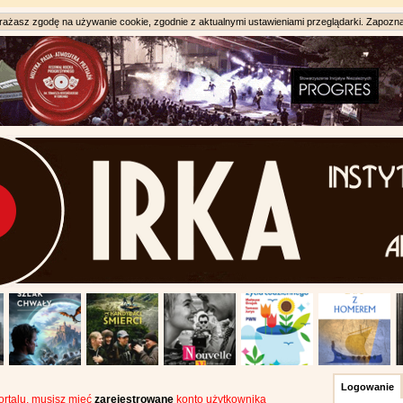
ażasz zgodę na używanie cookie, zgodnie z aktualnymi ustawieniami przeglądarki. Zapozna
Logowanie
portalu, musisz mieć
zarejestrowane
konto użytkownika