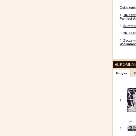
Ogłoszeni
1.
18. Fest
Pamięci A
2.
Summer 
3.
26. Fes
4.
Życzym
Wielkanoc
REKOMEN
Muzyka
F
1
2