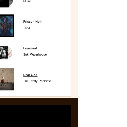
Muse
Frisson Noir
Tarja
Loveland
Suki Waterhouse
Dear God
The Pretty Reckless