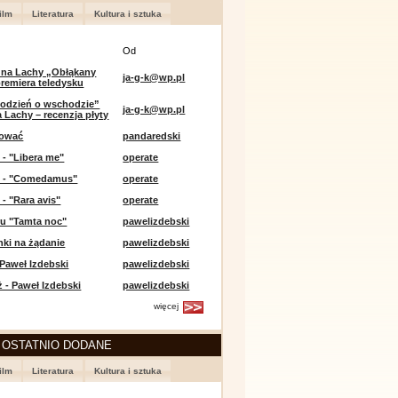
ilm
Literatura
Kultura i sztuka
Od
 na Lachy „Obłąkany
ja-g-k@wp.pl
premiera teledysku
odzień o wschodzie”
ja-g-k@wp.pl
 Lachy – recenzja płyty
lować
pandaredski
 - "Libera me"
operate
e - "Comedamus"
operate
 - "Rara avis"
operate
u "Tamta noc"
pawelizdebski
nki na żądanie
pawelizdebski
 Paweł Izdebski
pawelizdebski
 - Paweł Izdebski
pawelizdebski
więcej
 OSTATNIO DODANE
ilm
Literatura
Kultura i sztuka