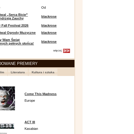
e
Od
iwal „Serca Bicie”
blackrose
ndrzeja Zauchy
Fall Festival 2026
blackrose
tiwal Ogrody Muzyczne
blackrose
y Wam Świąt
blackrose
nych pełnych słońca!
więcej
DOWANE PREMIERY
ilm
Literatura
Kultura i sztuka
Come This Madness
Europe
ACT III
Kasabian