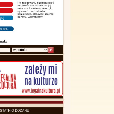
Po zalogowaniu będziesz mieć
możliwośc dodawania swojej
twórczości, newsów, recenzji,
ogłoszeń, brać udział w
konkursach, głosować, zbierać
punkty... Zapraszamy!
hasło
STATNIO DODANE