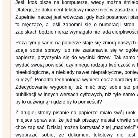
Jeśli ktoś pisze na komputerze, wtedy można śmiało
Dlatego, że dokument tekstowy może mieć w zasadzie n
Zupełnie inaczej jest wówczas, gdy ktoś postanowi pi
to męczące, a jeśli zapomni się o numeracji stron,
zapiskach będzie nieraz wymagało nie lada cierpliwości
Poza tym pisanie na papierze staje się zmorą naszych 
zdaje sobie sprawy lub nie zastanawia się w ogól
papierze, przyczynia się do wycinki drzew. Tak samo 
wydać swoją powieść, czy innego rodzaju twórczość w f
nieekologiczne, a niekiedy nawet niepraktyczne, poni
kurczyć. Ponadto technologia wypiera coraz bardziej tr
Zdecydowanie wygodniej też mieć przy sobie sto pię
publikacji w innych wersach cyfrowych, niż tyle samo 
by to udźwignął i gdzie by to pomieścił?
Z drugiej strony pisanie na papierze miało swój urok
miejsca sprawiała, że jednak piszący musiał chwilę s
chce zapisać. Dzisiaj można korzystać z tej „mądrości”
wyobrazić sobie, że dokument tekstowy nie jest n