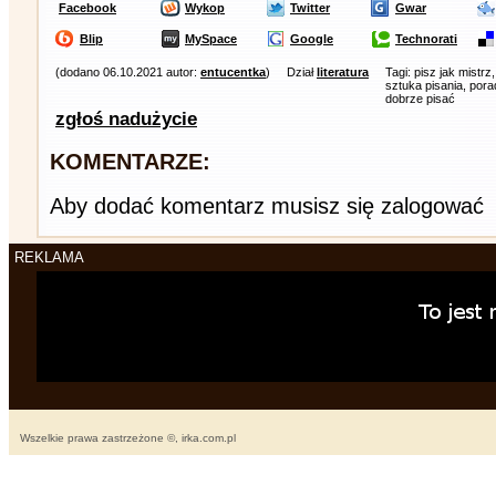
Facebook
Wykop
Twitter
Gwar
Blip
MySpace
Google
Technorati
(dodano 06.10.2021 autor:
entucentka
)
Dział
literatura
Tagi: pisz jak mistrz
sztuka pisania, pora
dobrze pisać
zgłoś nadużycie
KOMENTARZE:
Aby dodać komentarz musisz się zalogować
REKLAMA
Wszelkie prawa zastrzeżone ©, irka.com.pl