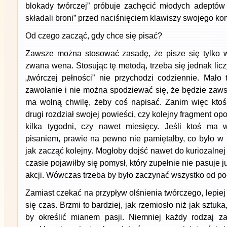
blokady twórczej” próbuje zachęcić młodych adeptów s
składali broni” przed naciśnięciem klawiszy swojego kom
Od czego zacząć, gdy chce się pisać?
Zawsze można stosować zasadę, że pisze się tylko w
zwana wena. Stosując tę metodą, trzeba się jednak licz
„twórczej pełności” nie przychodzi codziennie. Mało 
zawołanie i nie można spodziewać się, że będzie zaws
ma wolną chwilę, żeby coś napisać. Zanim więc ktoś
drugi rozdział swojej powieści, czy kolejny fragment o
kilka tygodni, czy nawet miesięcy. Jeśli ktoś ma 
pisaniem, prawie na pewno nie pamiętałby, co było w 
jak zacząć kolejny. Mogłoby dojść nawet do kuriozalnej 
czasie pojawiłby się pomysł, który zupełnie nie pasuje j
akcji. Wówczas trzeba by było zaczynać wszystko od po
Zamiast czekać na przypływ olśnienia twórczego, lepiej
się czas. Brzmi to bardziej, jak rzemiosło niż jak sztuk
by określić mianem pasji. Niemniej każdy rodzaj za