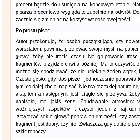
procent będzie do usunięcia na końcowym etapie. Na
pisarza procentowo wygląda to zupełnie na odwrót. Do
zacznie się zmieniać na korzyść wartościowej treści.
Po prostu pisać
Autor przekonuje, że osoba początkująca, czy nawet
warsztatem, powinna przelewać swoje myśli na papier 
głowy, żeby nie tracić czasu. Na grupowanie treści
fragmentów przyjdzie chwila później. Ma to oczywiście 
można się spodziewać, że nie ucieknie żaden wątek, k
Często gęsto, gdy ktoś pisze i jednocześnie poprawia t
tym, co dalej chciał napisać. Nie ma też takiej naturaln
akapitem a następnym, jeśli ciągle się przerywa, żeby
napisało, ma jakiś sens. Zbudowanie atmosfery w
ważniejszych aspektów i, często, jeden z najtrudni
„zawracać sobie głowy” poprawianiem treści, czy zast
fragment jest dobry, czy nie. Zwłaszcza gdy dopiero po
szkic roboczy.