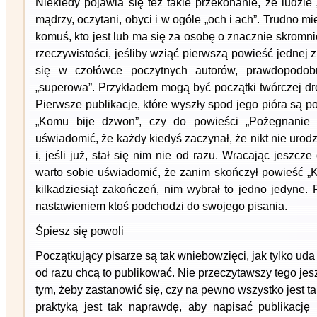
Niekiedy pojawia się też takie przekonanie, że ludzie
mądrzy, oczytani, obyci i w ogóle „och i ach”. Trudno m
komuś, kto jest lub ma się za osobę o znacznie skromn
rzeczywistości, jeśliby wziąć pierwszą powieść jednej z
się w czołówce poczytnych autorów, prawdopodob
„superowa”. Przykładem mogą być początki twórczej d
Pierwsze publikacje, które wyszły spod jego pióra są p
„Komu bije dzwon”, czy do powieści „Pożegnanie z
uświadomić, że każdy kiedyś zaczynał, że nikt nie urod
i, jeśli już, stał się nim nie od razu. Wracając jeszc
warto sobie uświadomić, że zanim skończył powieść „K
kilkadziesiąt zakończeń, nim wybrał to jedno jedyne. P
nastawieniem ktoś podchodzi do swojego pisania.
Śpiesz się powoli
Początkujący pisarze są tak wniebowzięci, jak tylko uda 
od razu chcą to publikować. Nie przeczytawszy tego jes
tym, żeby zastanowić się, czy na pewno wszystko jest t
praktyką jest tak naprawdę, aby napisać publikację i