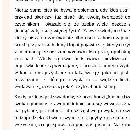
Nieraz samo pisanie bywa problemem, gdy ktoś utknie
przykład skończył już pisać, dał swoją twórczość d
czytelnikom i okazało się, że trzeba wiele jeszcze
„tchnąć w tę pracę więcej życia”. Zawsze wtedy można 
którzy piszą na zamówienie albo osób fachowo zajmu
takich przypadkach. Inny kłopot pojawia się, kiedy otrzy
z informacją, że owszem wydawnictwo pracę opublikuj
zmianach. Wtedy są dwie podstawowe możliwości 
poprawki, które są wymagane, albo szuka innego wyd
w końcu ktoś przystanie na taką wersję, jaka już jest.
rozwiązanie, z którego korzysta coraz większa licz
wydawanie „na własną rękę”, czyli selfpublishing.
Kiedy już ktoś jest świadomy, że przechodzi „trudne chw
szukać pomocy. Prawdopodobnie uda się wówczas zna
na pytanie, jak dobrnąć do szczęśliwego wydania swo
rodzaju dzieła. O wiele szybciej niż gdyby ktoś starał 
wszystkim, co go spowalnia podczas pisania. Na koni