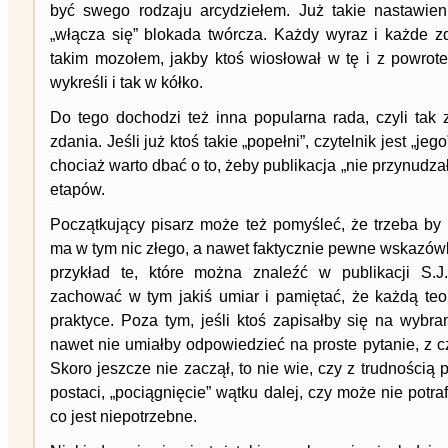
być swego rodzaju arcydziełem. Już takie nastawien
„włącza się” blokada twórcza. Każdy wyraz i każde z
takim mozołem, jakby ktoś wiosłował w tę i z powrote
wykreśli i tak w kółko.
Do tego dochodzi też inna popularna rada, czyli ta
zdania. Jeśli już ktoś takie „popełni”, czytelnik jest „jeg
chociaż warto dbać o to, żeby publikacja „nie przynudz
etapów.
Początkujący pisarz może też pomyśleć, że trzeba by 
ma w tym nic złego, a nawet faktycznie pewne wskazó
przykład te, które można znaleźć w publikacji S.J.
zachować w tym jakiś umiar i pamiętać, że każdą teor
praktyce. Poza tym, jeśli ktoś zapisałby się na wybran
nawet nie umiałby odpowiedzieć na proste pytanie, z 
Skoro jeszcze nie zaczął, to nie wie, czy z trudnością
postaci, „pociągnięcie” wątku dalej, czy może nie potraf
co jest niepotrzebne.