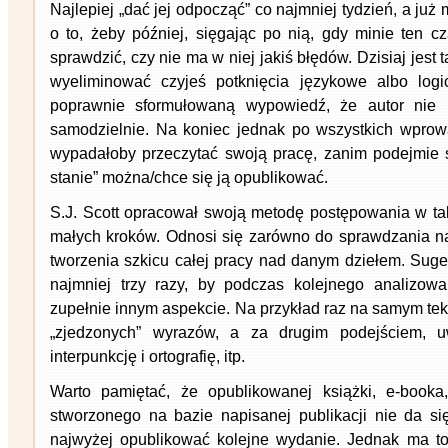
Najlepiej „dać jej odpocząć” co najmniej tydzień, a już
o to, żeby później, sięgając po nią, gdy minie ten c
sprawdzić, czy nie ma w niej jakiś błędów. Dzisiaj jest 
wyeliminować czyjeś potknięcia językowe albo log
poprawnie sformułowaną wypowiedź, że autor nie
samodzielnie. Na koniec jednak po wszystkich wprow
wypadałoby przeczytać swoją pracę, zanim podejmie s
stanie” można/chce się ją opublikować.
S.J. Scott opracował swoją metodę postępowania w taki
małych kroków. Odnosi się zarówno do sprawdzania nap
tworzenia szkicu całej pracy nad danym dziełem. Suger
najmniej trzy razy, by podczas kolejnego analizowa
zupełnie innym aspekcie. Na przykład raz na samym tekś
„zjedzonych” wyrazów, a za drugim podejściem, uw
interpunkcję i ortografię, itp.
Warto pamiętać, że opublikowanej książki, e-book
stworzonego na bazie napisanej publikacji nie da s
najwyżej opublikować kolejne wydanie. Jednak ma to