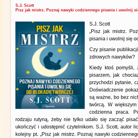
S.J. Scott
Pisz jak mistrz. Poznaj nawyki codziennego pisania i uwolnij s
S.J. Scott
„Pisz jak mistrz. P
pisania i uwolnij się 
Czy pisanie publikacj
zdrowych nawyków?
Kiedy ktoś pomyśli,
pisarzem, jak choci
przychodzi pytanie, c
Doświadczenie pokaz
są ważne, bo bez nic
twórcą. W większym 
codzienna praca. P
rodzaju rutyną, żeby nie tylko udało się zacząć pisa
ukończyć i udostępnić czytelnikom. S.J. Scott, autor 
kolejny pt. „Pisz jak mistrz. Poznaj nawyki codzienneg