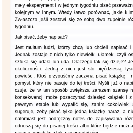
mały eksperyment i w jednym tygodniu pisać przeważn
kolejnym w innym. Wtedy łatwo porównać, jakie kli
Zwłaszcza jeśli zestawi się ze sobą dwa zupełnie ró
tygodniu.
Jak pisać, żeby napisać?
Jest multum ludzi, którzy chcą lub chcieli napisać 
Jednak zostaje z nich tylko niewielki ułamek, czyli os
sztuka się udała lub uda. Dlaczego tak się dzieje? J
okoliczności. Jedną z nich jest sto pięćdziesiąt t
powieści. Ktoś przypuśćmy zaczyna pisać książkę i 
pomysł, który nie pasuje do tej treści. Myśli już o nap
czuje, że w ten sposób zwiększa zarazem szansę n
konsekwencji może pozaczynać dziesięć książek i z
pewnym etapie lub wypalić się, zanim cokolwiek u
sugeruje, żeby pisać tylko jedną książkę naraz, a ni
natomiast jest podręczny notes do zapisywania różn
odnoszą się do pisanej treści albo które będzie możn
pisaniu innych książek, czy poradników.