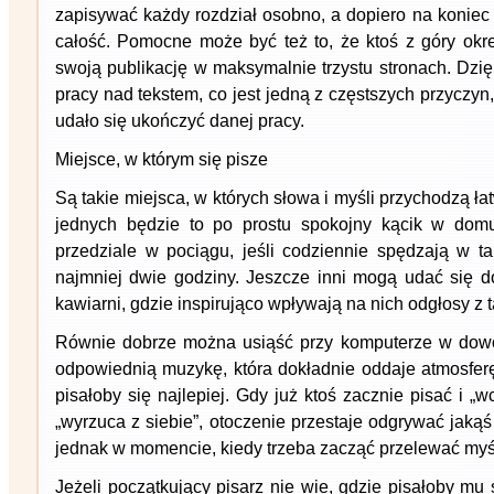
zapisywać każdy rozdział osobno, a dopiero na koniec
całość. Pomocne może być też to, że ktoś z góry okre
swoją publikację w maksymalnie trzystu stronach. Dzięk
pracy nad tekstem, co jest jedną z częstszych przyczyn
udało się ukończyć danej pracy.
Miejsce, w którym się pisze
Są takie miejsca, w których słowa i myśli przychodzą łat
jednych będzie to po prostu spokojny kącik w dom
przedziale w pociągu, jeśli codziennie spędzają w ta
najmniej dwie godziny. Jeszcze inni mogą udać się d
kawiarni, gdzie inspirująco wpływają na nich odgłosy z t
Równie dobrze można usiąść przy komputerze w dow
odpowiednią muzykę, która dokładnie oddaje atmosfer
pisałoby się najlepiej. Gdy już ktoś zacznie pisać i „wc
„wyrzuca z siebie”, otoczenie przestaje odgrywać jakąś
jednak w momencie, kiedy trzeba zacząć przelewać myśl
Jeżeli początkujący pisarz nie wie, gdzie pisałoby mu s