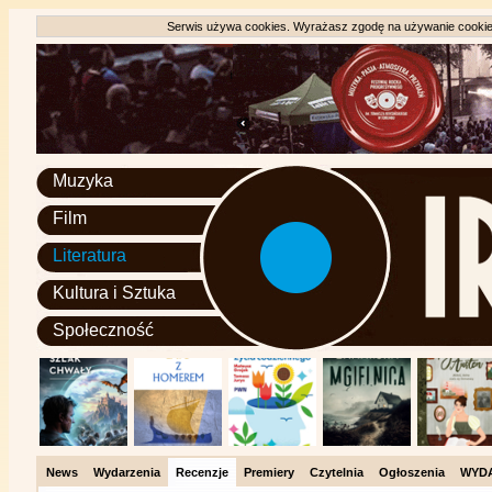
Serwis używa cookies. Wyrażasz zgodę na używanie cookie, 
Muzyka
Film
Literatura
Kultura i Sztuka
Społeczność
News
Wydarzenia
Recenzje
Premiery
Czytelnia
Ogłoszenia
WYD