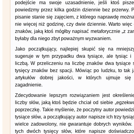
podejście ma swoje uzasadnienie, jeśli ktoś pisz
powiedzmy przez kilka godzin dziennie bez przerwy. 
pisanie stanie się zajęciem, z którego naprawdę możn
nie więcej niż godzinę, czy dwie dziennie. Warto więc 
znaków, jaką ktoś mógłby napisać metaforycznie „z za
byłaby dla niego zbyt poważnym wyzwaniem.
Jako początkujący, najlepiej skupić się na mniejsz
sugeruje w tym przypadku dwa tysiące, ale tysiąc i 
liczbą. W przeliczeniu na liczbę znaków dwa tysiące 
tysięcy znaków bez spacji. Mówiąc po ludzku, to tak j
artykułów dobrej jakości, w których ujmuje się
zagadnienie.
Zdecydowanie lepszym rozwiązaniem jest określeni
liczby słów, jaką ktoś będzie chciał od siebie „egzek
poprzeczkę. Takie myślenie, że poczytny autor powiedzi
tysiące słów, a początkujący autor napisze ich trzy tysi
wielce zadowolony, nie gwarantuje dobrych wyników. 
tych dwóch tysięcy słów, które napisze doświadczon