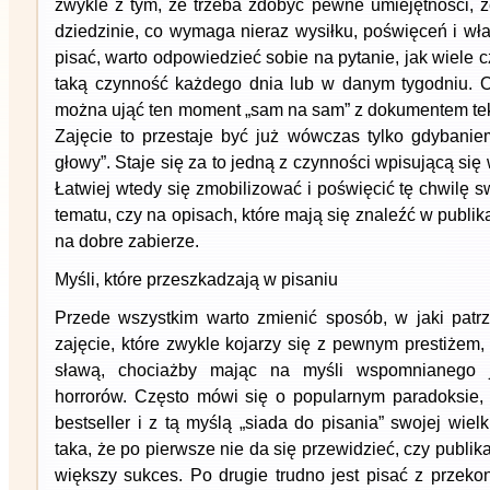
zwykle z tym, że trzeba zdobyć pewne umiejętności, 
dziedzinie, co wymaga nieraz wysiłku, poświęceń i wł
pisać, warto odpowiedzieć sobie na pytanie, jak wiele
taką czynność każdego dnia lub w danym tygodniu. O
można ująć ten moment „sam na sam” z dokumentem te
Zajęcie to przestaje być już wówczas tylko gdybanie
głowy”. Staje się za to jedną z czynności wpisującą się
Łatwiej wtedy się zmobilizować i poświęcić tę chwilę s
tematu, czy na opisach, które mają się znaleźć w publika
na dobre zabierze.
Myśli, które przeszkadzają w pisaniu
Przede wszystkim warto zmienić sposób, w jaki patrzy
zajęcie, które zwykle kojarzy się z pewnym prestiżem,
sławą, chociażby mając na myśli wspomnianego 
horrorów. Często mówi się o popularnym paradoksie, 
bestseller i z tą myślą „siada do pisania” swojej wiel
taka, że po pierwsze nie da się przewidzieć, czy publik
większy sukces. Po drugie trudno jest pisać z przeko