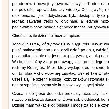
poradników i pozycji typowo naukowych. Trudno nat
np. powieści, opowiadań, czy wierszy. Co najwyżej 
elektroniczną, jeśli dotychczas była dostępna tylko 
jednak zawartej treści w oryginale, a jedynie moż
ponieważ e-book „składa się” nieco inaczej niż typową 
Określanie, ile dziennie można napisać
Topowi pisarze, którzy wydają w ciągu roku nawet kilk
pisać praktycznie non stop, czyli dzień po dniu, tydzie
przypadku pisanie nie jest pracą dorywczą, a taką na ca
Warto, chociażby wziąć pod uwagę takiego młodego i p
rodzimy Remigiusz Mróz, który wydaje średnio dwie, tr
oni to robią – chciałoby się zapytać. Sekret tkwi w ru
Określają, ile dziennie piszą liczby znaków i trzymają si
nad przepaścią trzyma się kurczowo wystającej skały.
Czasami do głosu dochodzi prokrastynacja, czyli taki
nawet lenistwa, że dzisiaj to ja bym sobie odpuścił, bo 
Dzisiaj mam wakacje od pisania i mogę zająć się czy