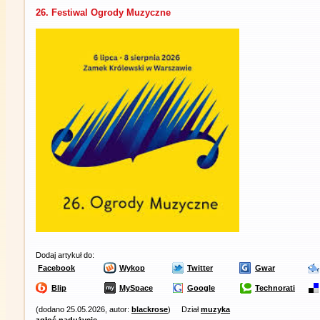
26. Festiwal Ogrody Muzyczne
Dodaj artykuł do:
Facebook
Wykop
Twitter
Gwar
Blip
MySpace
Google
Technorati
(dodano 25.05.2026, autor:
blackrose
)
Dział
muzyka