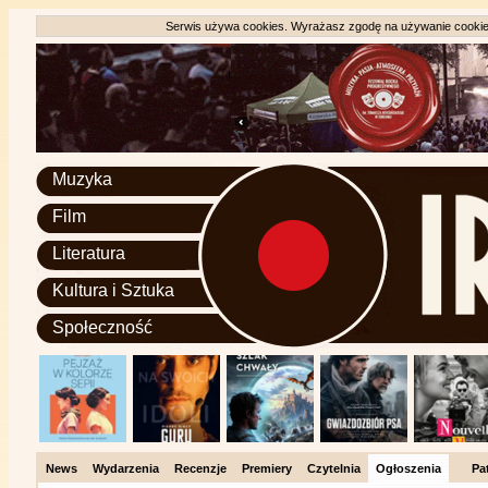
Serwis używa cookies. Wyrażasz zgodę na używanie cookie, 
Muzyka
Film
Literatura
Kultura i Sztuka
Społeczność
News
Wydarzenia
Recenzje
Premiery
Czytelnia
Ogłoszenia
Pa