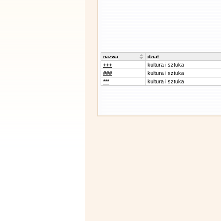
nazwa
dział
+++
kultura i sztuka
###
kultura i sztuka
***
kultura i sztuka