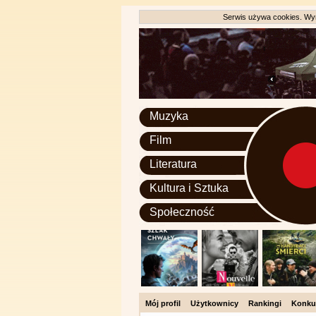
Serwis używa cookies. Wyr
Muzyka
Film
Literatura
Kultura i Sztuka
Społeczność
Mój profil
Użytkownicy
Rankingi
Konku