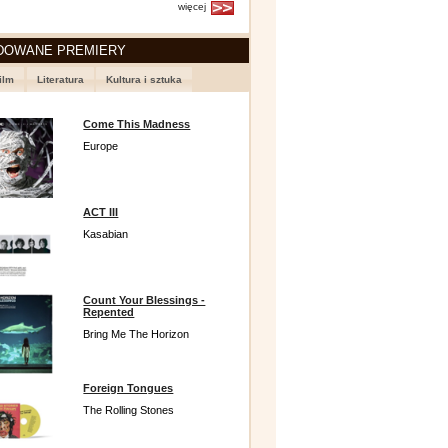
więcej
DOWANE PREMIERY
ilm
Literatura
Kultura i sztuka
Come This Madness
Europe
ACT III
Kasabian
Count Your Blessings -
Repented
Bring Me The Horizon
Foreign Tongues
The Rolling Stones