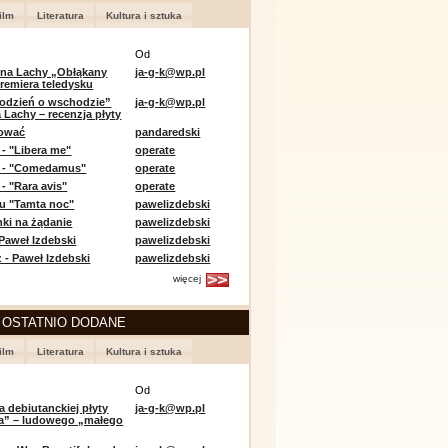
ilm
Literatura
Kultura i sztuka
Od
 na Lachy „Obłąkany
ja-g-k@wp.pl
premiera teledysku
odzień o wschodzie”
ja-g-k@wp.pl
 Lachy – recenzja płyty
lować
pandaredski
 - "Libera me"
operate
e - "Comedamus"
operate
- "Rara avis"
operate
u "Tamta noc"
pawelizdebski
nki na żądanie
pawelizdebski
 Paweł Izdebski
pawelizdebski
 - Paweł Izdebski
pawelizdebski
więcej
 OSTATNIO DODANE
ilm
Literatura
Kultura i sztuka
Od
a debiutanckiej płyty
ja-g-k@wp.pl
lia” – ludowego „małego