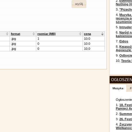
2.
Everyth
wyślij
Nothing H
3.
"Przech
4.
Muzyka 
recenzja p
szumienie
5.
Intruder
6.
Naród n
format
rozmiar [MB]
cena
kamienio
.jpg
1
10.0
7.
Eidos
.jpg
0
10.0
8.
Kwasożł
.jpg
0
10.0
Agnieszki
9.
Odbycie
10.
Teoria
OGŁOSZEN
Muzyka
F
Ogłoszeni
1.
18. Fest
Pamięci A
2.
Summer 
3.
26. Fes
4.
Życzym
Wielkanoc