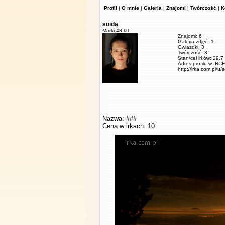
Profil
|
O mnie
|
Galeria
|
Znajomi
|
Twórczość
|
K
soida
Marki,
48 lat
Znajomi: 6
Galeria zdjęć: 1
Gwiazdki: 3
Twórczość: 3
Stan/cel irków: 29,7
Adres profilu w IRCE
http://irka.com.pl/u/
Nazwa: ###
Cena w irkach: 10