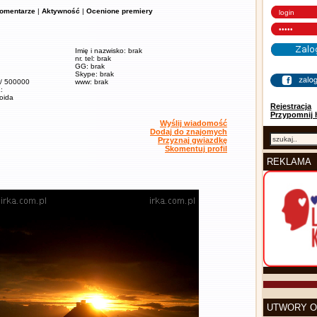
omentarze
|
Aktywność
|
Ocenione premiery
Imię i nazwisko: brak
nr. tel: brak
GG: brak
Skype: brak
 / 500000
www: brak
:
soida
Rejestracja
Przypomnij 
Wyślij wiadomość
Dodaj do znajomych
Przyznaj gwiazdkę
Skomentuj profil
REKLAMA
UTWORY O