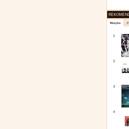
REKOMEN
Muzyka
F
1
2
3
4