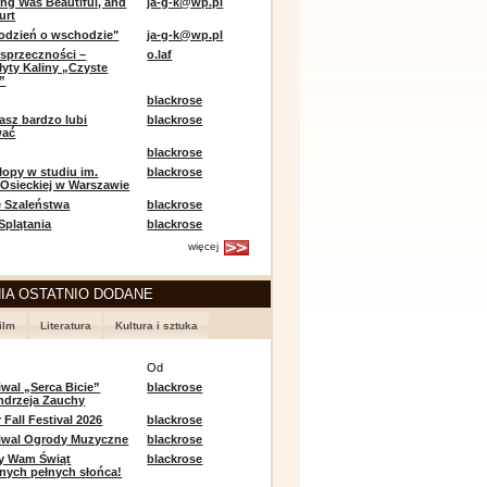
ing Was Beautiful, and
ja-g-k@wp.pl
urt
odzień o wschodzie"
ja-g-k@wp.pl
sprzeczności –
o.laf
łyty Kaliny „Czyste
”
blackrose
asz bardzo lubi
blackrose
wać
blackrose
opy w studiu im.
blackrose
 Osieckiej w Warszawie
 Szaleństwa
blackrose
 Splątania
blackrose
więcej
IA OSTATNIO DODANE
ilm
Literatura
Kultura i sztuka
e
Od
iwal „Serca Bicie”
blackrose
ndrzeja Zauchy
Fall Festival 2026
blackrose
tiwal Ogrody Muzyczne
blackrose
y Wam Świąt
blackrose
nych pełnych słońca!