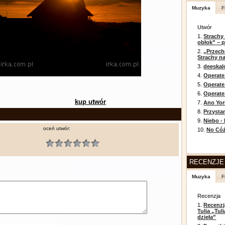
Muzyka
F
Utwór
1.
Strachy
obłok” – 
2.
„Przech
Strachy na
3.
deeska
4.
Operate
5.
Operat
6.
Operate 
kup utwór
7.
Ano Yor
8.
Przysta
9.
Niebo -
oceń utwór:
10.
No Cóż
RECENZJE
Muzyka
F
Recenzja
1.
Recenzj
Tulia „Tu
dzieła”