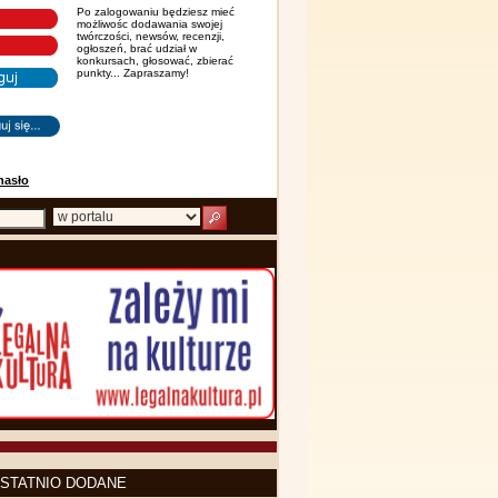
Po zalogowaniu będziesz mieć
możliwośc dodawania swojej
twórczości, newsów, recenzji,
ogłoszeń, brać udział w
konkursach, głosować, zbierać
punkty... Zapraszamy!
hasło
STATNIO DODANE