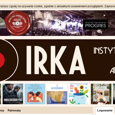
ażasz zgodę na używanie cookie, zgodnie z aktualnymi ustawieniami przeglądarki. Zapozna
rsy
Patronaty
Logowanie