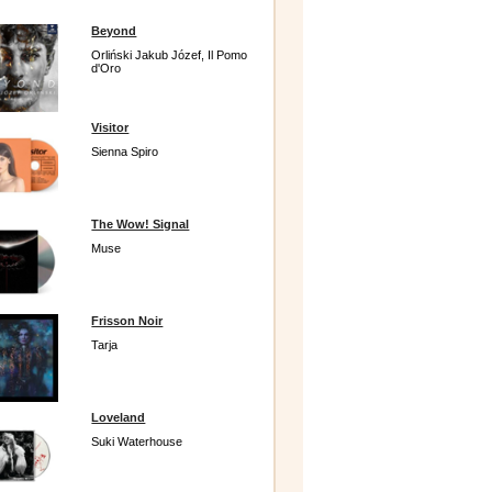
Beyond
Orliński Jakub Józef, Il Pomo
d'Oro
Visitor
Sienna Spiro
The Wow! Signal
Muse
Frisson Noir
Tarja
Loveland
Suki Waterhouse