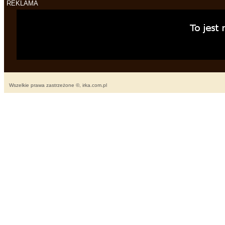
REKLAMA
Wszelkie prawa zastrzeżone ©, irka.com.pl