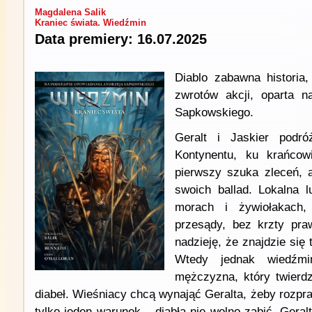
Magdalena Salik
Kraniec świata. Wiedźmin
Data premiery: 16.07.2025
Diablo zabawna historia
zwrotów akcji, oparta n
Sapkowskiego.
Geralt i Jaskier podró
Kontynentu, ku krańcow
pierwszy szuka zleceń, a
swoich ballad. Lokalna l
morach i żywiołakach,
przesądy, bez krzty praw
nadzieję, że znajdzie się 
Wtedy jednak wiedźmi
mężczyzna, który twierdz
diabeł. Wieśniacy chcą wynająć Geralta, żeby rozpra
tylko jeden warunek – diabła nie wolno zabić. Geralt