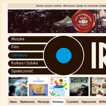
Serwis używa cookies. Wyrażasz zgodę na używanie cookie, 
Muzyka
Film
Literatura
Kultura i Sztuka
Społeczność
News
Wydarzenia
Recenzje
Premiery
Czytelnia
Ogłoszenia
WYD