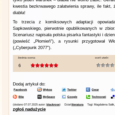
kwestia bezkrwawego załatwienia sprawy, ile fakt, że
diabła!
To trzecia z komiksowych adaptacji opowiada
Sapkowskiego, pierwotnie opublikowanych w zbiorz
Scenariusz napisała polska pisarka fantastyki i dzie
(powieść „Płomień”), a rysunki przygotował 
(„Cyberpunk 2077”).
średnia ocena:
oceń utwór:
6
Dodaj artykuł do:
Facebook
Wykop
Twitter
Gwar
Blip
MySpace
Google
Technorati
(dodano 07.07.2025 autor:
blackrose
)
Dział
literatura
Tagi: Magdalena Salik
zgłoś nadużycie