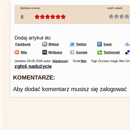
średnia ocena:
oceń utwór:
6
Dodaj artykuł do:
Facebook
Wykop
Twitter
Gwar
Blip
MySpace
Google
Technorati
(dodano 29.05.2026 autor:
blackrose
)
Dział
film
Tagi: Drzewo magii, Ben Gr
zgłoś nadużycie
KOMENTARZE:
Aby dodać komentarz musisz się zalogować