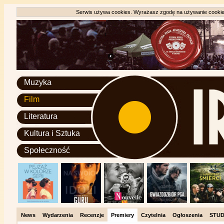
Serwis używa cookies. Wyrażasz zgodę na używanie cookie, 
Muzyka
Film
Literatura
Kultura i Sztuka
Społeczność
News
Wydarzenia
Recenzje
Premiery
Czytelnia
Ogłoszenia
STUD