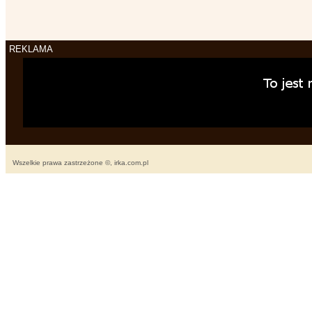
REKLAMA
Wszelkie prawa zastrzeżone ©, irka.com.pl