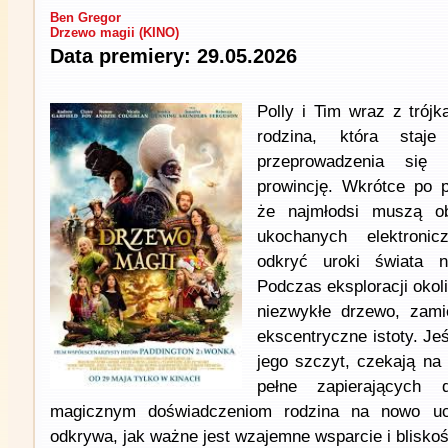
Ben Gregor
Drzewo magii (KINO)
Data premiery: 29.05.2026
Polly i Tim wraz z trójk
rodzina, która staje
przeprowadzenia się 
prowincję. Wkrótce po p
że najmłodsi muszą o
ukochanych elektroni
odkryć uroki świata 
Podczas eksploracji okoli
niezwykłe drzewo, zami
ekscentryczne istoty. Je
jego szczyt, czekają na 
pełne zapierających 
magicznym doświadczeniom rodzina na nowo uc
odkrywa, jak ważne jest wzajemne wsparcie i bliskoś