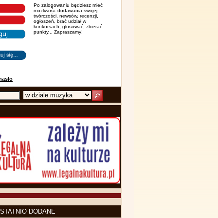
Po zalogowaniu będziesz mieć
możliwośc dodawania swojej
twórczości, newsów, recenzji,
ogłoszeń, brać udział w
konkursach, głosować, zbierać
punkty... Zapraszamy!
hasło
STATNIO DODANE