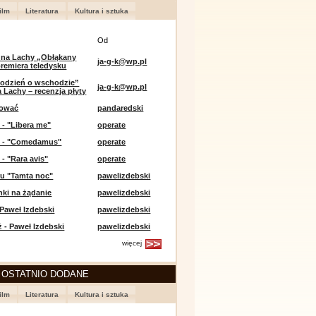
ilm
Literatura
Kultura i sztuka
Od
 na Lachy „Obłąkany
ja-g-k@wp.pl
premiera teledysku
odzień o wschodzie”
ja-g-k@wp.pl
 Lachy – recenzja płyty
lować
pandaredski
 - "Libera me"
operate
e - "Comedamus"
operate
 - "Rara avis"
operate
u "Tamta noc"
pawelizdebski
nki na żądanie
pawelizdebski
 Paweł Izdebski
pawelizdebski
 - Paweł Izdebski
pawelizdebski
więcej
 OSTATNIO DODANE
ilm
Literatura
Kultura i sztuka