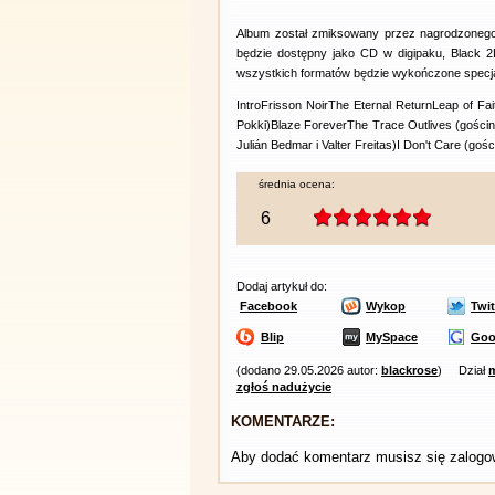
Album został zmiksowany przez nagrodzonego 
będzie dostępny jako CD w digipaku, Black 2L
wszystkich formatów będzie wykończone specjaln
IntroFrisson NoirThe Eternal ReturnLeap of Fait
Pokki)Blaze ForeverThe Trace Outlives (gościn
Julián Bedmar i Valter Freitas)I Don't Care (goś
średnia ocena:
6
Dodaj artykuł do:
Facebook
Wykop
Twit
Blip
MySpace
Goo
(dodano 29.05.2026 autor:
blackrose
)
Dział
zgłoś nadużycie
KOMENTARZE:
Aby dodać komentarz musisz się zalog