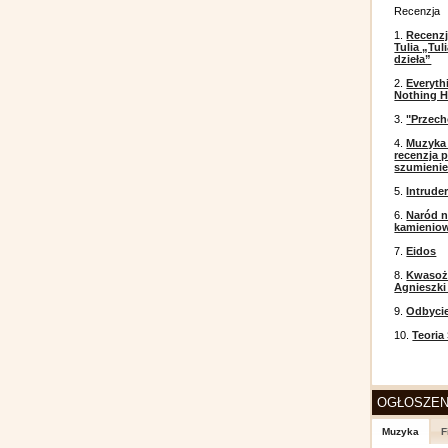
Recenzja
1.
Recenzj
Tulia „Tu
dzieła”
2.
Everyth
Nothing H
3.
"Przech
4.
Muzyka 
recenzja p
szumieni
5.
Intrude
6.
Naród n
kamienio
7.
Eidos
8.
Kwasożł
Agnieszki
9.
Odbyci
10.
Teoria
OGŁOSZEN
Muzyka
F