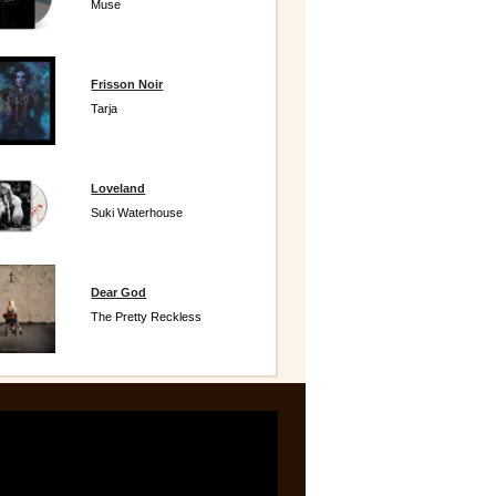
Muse
Frisson Noir
Tarja
Loveland
Suki Waterhouse
Dear God
The Pretty Reckless