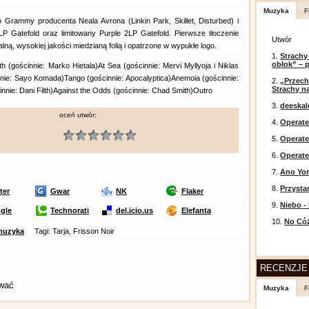
Muzyka
F
Grammy producenta Neala Avrona (Linkin Park, Skillet, Disturbed) i
P Gatefold oraz limitowany Purple 2LP Gatefold. Pierwsze tłoczenie
Utwór
ą, wysokiej jakości miedzianą folią i opatrzone w wypukłe logo.
1.
Strachy
obłok” – 
h (gościnnie: Marko Hietala)At Sea (gościnnie: Mervi Myllyoja i Niklas
nie: Sayo Komada)Tango (gościnnie: Apocalyptica)Anemoia (gościnnie:
2.
„Przech
Strachy na
cinnie: Dani Filth)Against the Odds (gościnnie: Chad Smith)Outro
3.
deeska
oceń utwór:
4.
Operate
5.
Operat
6.
Operate
7.
Ano Yor
8.
Przysta
ter
Gwar
NK
Flaker
9.
Niebo -
gle
Technorati
del.icio.us
Elefanta
10.
No Cóż
muzyka
Tagi: Tarja, Frisson Noir
RECENZJE
ować
Muzyka
F