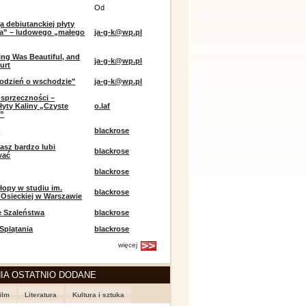
Od
a debiutanckiej płyty
lia” – ludowego „małego
ja-g-k@wp.pl
ing Was Beautiful, and
ja-g-k@wp.pl
urt
odzień o wschodzie"
ja-g-k@wp.pl
sprzeczności –
łyty Kaliny „Czyste
o.laf
e”
r
blackrose
asz bardzo lubi
blackrose
wać
blackrose
opy w studiu im.
blackrose
 Osieckiej w Warszawie
e Szaleństwa
blackrose
 Splątania
blackrose
więcej
IA OSTATNIO DODANE
ilm
Literatura
Kultura i sztuka