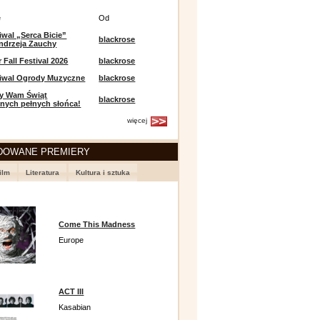
e
Od
iwal „Serca Bicie”
blackrose
ndrzeja Zauchy
Fall Festival 2026
blackrose
tiwal Ogrody Muzyczne
blackrose
y Wam Świąt
blackrose
nych pełnych słońca!
więcej
DOWANE PREMIERY
ilm
Literatura
Kultura i sztuka
Come This Madness
Europe
ACT III
Kasabian