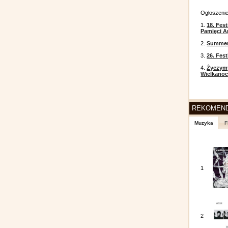
Ogłoszeni
1.
18. Fest
Pamięci A
2.
Summer 
3.
26. Fes
4.
Życzym
Wielkanoc
REKOMEN
Muzyka
F
1
2