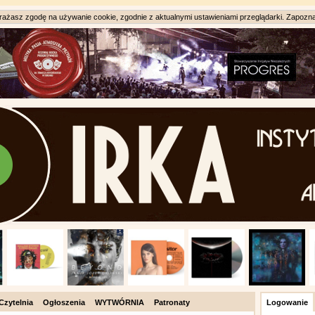
ażasz zgodę na używanie cookie, zgodnie z aktualnymi ustawieniami przeglądarki. Zapozna
Czytelnia
Ogłoszenia
WYTWÓRNIA
Patronaty
Logowanie