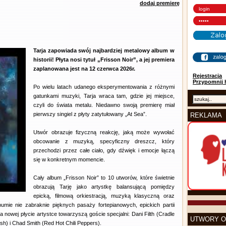
dodaj premierę
Tarja zapowiada swój najbardziej metalowy album w
historii! Płyta nosi tytuł „Frisson Noir”, a jej premiera
zaplanowana jest na 12 czerwca 2026r.
Rejestracja
Przypomnij 
Po wielu latach udanego eksperymentowania z różnymi
gatunkami muzyki, Tarja wraca tam, gdzie jej miejsce,
czyli do świata metalu. Niedawno swoją premierę miał
pierwszy singiel z płyty zatytułowany „At Sea”.
REKLAMA
Utwór obrazuje fizyczną reakcję, jaką może wywołać
obcowanie z muzyką, specyficzny dreszcz, który
przechodzi przez całe ciało, gdy dźwięk i emocje łączą
się w konkretnym momencie.
Cały album „Frisson Noir” to 10 utworów, które świetnie
obrazują Tarję jako artystkę balansującą pomiędzy
epicką, filmową orkiestracją, muzyką klasyczną oraz
mie nie zabraknie pięknych pasaży fortepianowych, epickich partii
 nowej płycie artystce towarzyszą goście specjalni: Dani Filth (Cradle
UTWORY O
wish) i Chad Smith (Red Hot Chili Peppers).