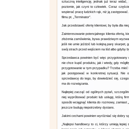
sztuczną inteligencję, jednak już teraz widać,
poziomie, jak czyni to człowiek. Coraz części
wspierać pracę ludzkich rąk, niż ją zastępowa
filmu pt. „Terminator”.
Jak przedstawić ofertę klientowi, by była dla nie
Zainteresowanie potencjalnego klienta ofertą, 
złożenia zamówienia, bywa prawdziwym wyzwanie
jeśli nie umie jeździć lub kolejną parę skarpet
swój strach przed wejściem na lód albo gdyby 
Sprzedawca powinien być więc przygotowany n
nie chce kupić produktu, jak i wtedy, gdy mógł
przygotowanie w tym przypadku? Trzeba mieć ki
jak postępować w konkretnej sytuacji. Nie o
sprzedawcę do tego, by dowiedzieć się, czego 
ma do rozwiązania.
Najlepiej zacząć od ogólnych pytań, szczególni
niej wypróbować produkt lub usługę, którą fir
sposób wciągnąć klienta do rozmowy, zamiast „
jeszcze budują niepotrzebny dystans.
Jakimi cechami powinien wyróżniać się dobry 
„Najlepsi handlowcy to ci, którzy umieją lepiej