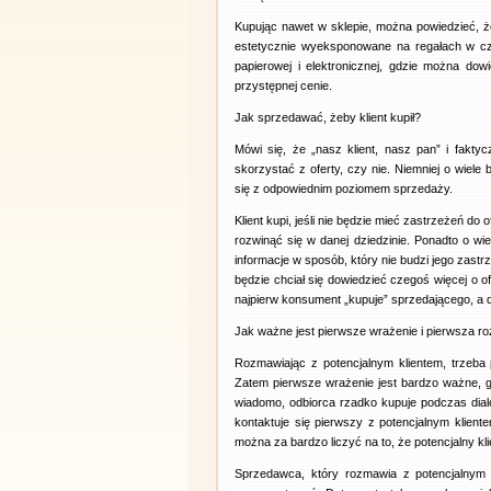
Kupując nawet w sklepie, można powiedzieć, 
estetycznie wyeksponowane na regałach w czę
papierowej i elektronicznej, gdzie można dow
przystępnej cenie.
Jak sprzedawać, żeby klient kupił?
Mówi się, że „nasz klient, nasz pan” i fakty
skorzystać z oferty, czy nie. Niemniej o wiele 
się z odpowiednim poziomem sprzedaży.
Klient kupi, jeśli nie będzie mieć zastrzeżeń do
rozwinąć się w danej dziedzinie. Ponadto o wi
informacje w sposób, który nie budzi jego zast
będzie chciał się dowiedzieć czegoś więcej o of
najpierw konsument „kupuje” sprzedającego, a do
Jak ważne jest pierwsze wrażenie i pierwsza 
Rozmawiając z potencjalnym klientem, trzeba p
Zatem pierwsze wrażenie jest bardzo ważne, 
wiadomo, odbiorca rzadko kupuje podczas dialo
kontaktuje się pierwszy z potencjalnym kliente
można za bardzo liczyć na to, że potencjalny kli
Sprzedawca, który rozmawia z potencjalnym 