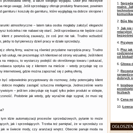
i przedstawia ofertę, a także swojego wyglądu. Ubiór jest niezwykle
1.
Sprzeda
a niego uwagę. Jeśli sprzedający oferuje produkty finansowe, powinien
realne. J
technolog
d garnituru i koszulę do garnituru, które wyglądają na dobrze skrojone i
komunikac
2.
Bóg Ma
warunki atmosferyczne – latem taka osoba mogłaby założyć elegancki
3.
Jak nie
mysz kościelna i nie nabawi się otarć. Jeśli sprzedawca nie będzie czuć
relacyjne
bezpośre
y klient z pewnością zauważy, że coś jest nie tak. Trudno wzbudzić
ie, jakby to był pierwszy dzień pracy w dziale sprzedaży.
4.
Przyje
5.
Pisz ja
j z ofertą firmy, ważne są również przydatne narzędzia pracy. Trudno
codzienneg
ub usługi, nie prezentując ich klientowi od strony wizualnej. Jeśli klient
od blokad
pna na miejscu, to wystarczy podejść do określonego towaru i pokazać,
6.
Głowa d
rzedawca spotyka się z klientem na mieście – wtedy przydaje się co
7.
Recepta
y internetowej, gdzie można zapoznać się z pełną ofertą.
sprawdzo
dobrych 
 być odpowiednio przygotowany do rozmowy, żeby potencjalny klient
e dobrze mogłaby zastąpić sztuczna inteligencja. Jednocześnie warto
8.
Intelig
przedsięb
wistym – jeśli ten zdecyduje się kupić tylko jeden produkt w sklepie,
liczbach
oność. Podobnie jak wtedy, gdy wyraźnie daje sygnał, że musi się
9.
Cena mi
10.
Łowca
na?
za tym idzie automatyzacji procesów sprzedażowych, pytanie to może
ących, jak i sprzedających. Trzeba też pamiętać, że w sprzedaży co
OGŁOSZEN
nie jak w świecie mody, czy aranżacji wnętrz. Obecnie panuje moda na