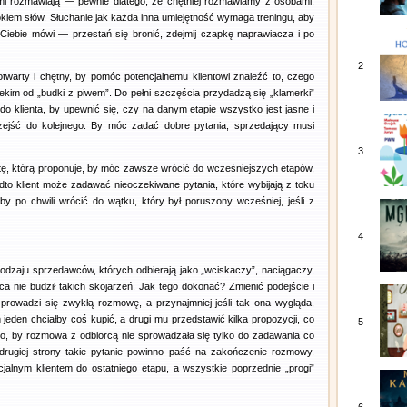
z nimi rozmawiają — pewnie dlatego, że chętniej rozmawiamy z osobami,
tokiem słów. Słuchanie jak każda inna umiejętność wymaga treningu, aby
do Ciebie mówi — przestań się bronić, zdejmij czapkę naprawiacza i po
2
twarty i chętny, by pomóc potencjalnemu klientowi znaleźć to, czego
lekim od „budki z piwem”. Do pełni szczęścia przydadzą się „klamerki”
do klienta, by upewnić się, czy na danym etapie wszystko jest jasne i
zejść do kolejnego. By móc zadać dobre pytania, sprzedający musi
3
tę, którą proponuje, by móc zawsze wrócić do wcześniejszych etapów,
nadto klient może zadawać nieoczekiwane pytania, które wybijają z toku
y po chwili wrócić do wątku, który był poruszony wcześniej, jeśli z
4
odzaju sprzedawców, których odbierają jako „wciskaczy”, naciągaczy,
a nie budził takich skojarzeń. Jak tego dokonać? Zmienić podejście i
 prowadzi się zwykłą rozmowę, a przynajmniej jeśli tak ona wygląda,
jeden chciałby coś kupić, a drugi mu przedstawić kilka propozycji, co
5
o, by rozmowa z odbiorcą nie sprowadzała się tylko do zadawania co
drugiej strony takie pytanie powinno paść na zakończenie rozmowy.
jalnym klientem do ostatniego etapu, a wszystkie poprzednie „progi”