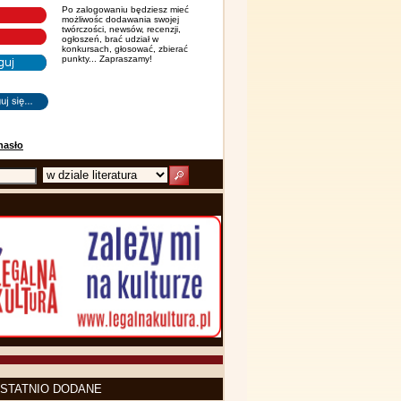
Po zalogowaniu będziesz mieć
możliwośc dodawania swojej
twórczości, newsów, recenzji,
ogłoszeń, brać udział w
konkursach, głosować, zbierać
punkty... Zapraszamy!
hasło
STATNIO DODANE