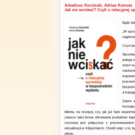
Arkadiusz Kocimski, Adrian Komsta
Jak nie wciskać? Czyli o relacyjnej
Bądź dob
„W sprze
nagimnas
Czym je
Sprzedaż
polega n
może ku
markeci
kupowan
pracown
bezpośr
a kupuj
Zatem s
formular
klienta, na recepcji, czy, jak już było wspom
zawsze taka forma oferowania produktów bądź
rozmowa jest połączona z prezentowaniem k
wizualizacji w trójwymiarze. Chodzi więc o to, by 
ofertę.