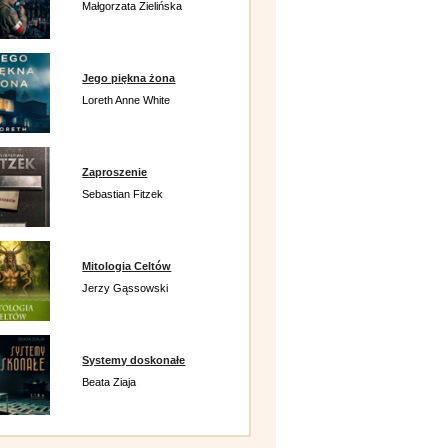
Małgorzata Zielińska
Jego piękna żona
Loreth Anne White
Zaproszenie
Sebastian Fitzek
Mitologia Celtów
Jerzy Gąssowski
Systemy doskonałe
Beata Ziaja