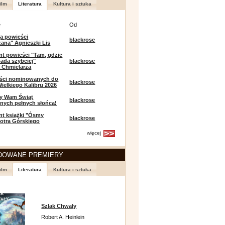
ilm
Literatura
Kultura i sztuka
e
Od
a powieści
blackrose
zana" Agnieszki Lis
t powieści "Tam, gdzie
ada szybciej"
blackrose
 Chmielarza
eści nominowanych do
blackrose
ielkiego Kalibru 2026
y Wam Świąt
blackrose
nych pełnych słońca!
t książki "Ósmy
blackrose
iotra Górskiego
więcej
DOWANE PREMIERY
ilm
Literatura
Kultura i sztuka
Szlak Chwały
Robert A. Heinlein