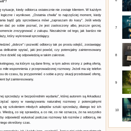
6
wili”?
 sytuacje, kiedy odbiorca ostatecznie nie zostaje klientem. W każdym
j logiczne i wynikowe. „Ostatnia chwila” to najczęściej moment, kiedy
isania bądź gdy sprzedawca mówi „zapraszam do kasy”. Jeśli wtedy
ien dać po sobie poznać, że jest zaskoczony albo, jeszcze gorzej,
7
mencie zrezygnować z zakupu. Niezależnie od tego, jak bardzo nie
aży, który wykreował sprzedający.
dzieć „dobrze” i pozwolić odbiorcy tak po prostu odejść, zostawiając
delikatnie spytać, jaki jest powód, czy potencjalny zainteresowany
hce dzielić się odpowiedzią w takim zakresie.
8
etingowy, na którym są dane firmy, w tym adres strony z pełną ofertą.
o miłe wspomnienia z przeprowadzonej rozmowy. Jeżeli ma się telefon
su do czasu, by przypomnieć o sobie a przy okazji przedstawić ofertę,
lient był zainteresowany.
9
cyjnej sprzedaży w bezpośrednim wydaniu”, której autorem są Arkadiusz
iężać opory w nawiązywaniu naturalnej rozmowy z potencjalnymi
ą się szkoleniem młodych adeptów sztuki sprzedaży, dlatego też ich
10
m. Wiedzą, co się sprawdza, a co nie, co nie oznacza, że na wszystko
, by odpowiedź wyłuskać podczas rozmowy lub rozmów z odbiorcą, nie
niego określony czas.