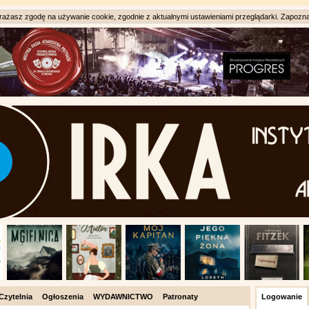
ażasz zgodę na używanie cookie, zgodnie z aktualnymi ustawieniami przeglądarki. Zapozna
Czytelnia
Ogłoszenia
WYDAWNICTWO
Patronaty
Logowanie