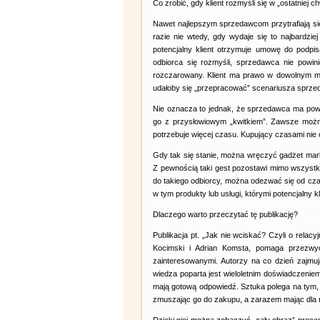
Co zrobić, gdy klient rozmyśli się w „ostatniej ch
Nawet najlepszym sprzedawcom przytrafiają się
razie nie wtedy, gdy wydaje się to najbardzie
potencjalny klient otrzymuje umowę do podp
odbiorca się rozmyśli, sprzedawca nie powin
rozczarowany. Klient ma prawo w dowolnym mo
udałoby się „przepracować” scenariusza sprzed
Nie oznacza to jednak, że sprzedawca ma powie
go z przysłowiowym „kwitkiem”. Zawsze można 
potrzebuje więcej czasu. Kupujący czasami nie c
Gdy tak się stanie, można wręczyć gadżet mark
Z pewnością taki gest pozostawi mimo wszystk
do takiego odbiorcy, można odezwać się od cza
w tym produkty lub usługi, którymi potencjalny k
Dlaczego warto przeczytać tę publikację?
Publikacja pt. „Jak nie wciskać? Czyli o rela
Kocimski i Adrian Komsta, pomaga przezwyc
zainteresowanymi. Autorzy na co dzień zajmuj
wiedza poparta jest wieloletnim doświadczenie
mają gotową odpowiedź. Sztuka polega na tym
zmuszając go do zakupu, a zarazem mając dla 