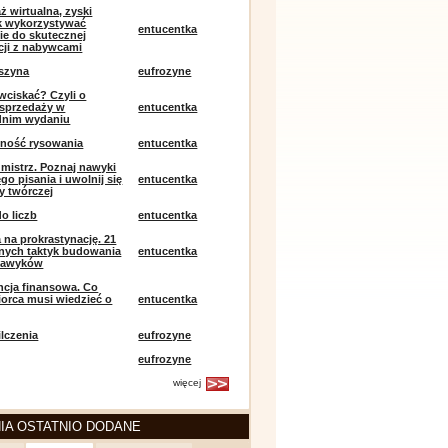
ż wirtualna, zyski
ak wykorzystywać
entucentka
ie do skutecznej
ji z nabywcami
szyna
eufrozyne
 wciskać? Czyli o
j sprzedaży w
entucentka
dnim wydaniu
mność rysowania
entucentka
k mistrz. Poznaj nawyki
o pisania i uwolnij się
entucentka
y twórczej
o liczb
entucentka
 na prokrastynację. 21
nych taktyk budowania
entucentka
nawyków
encja finansowa. Co
iorca musi wiedzieć o
entucentka
lczenia
eufrozyne
eufrozyne
więcej
IA OSTATNIO DODANE