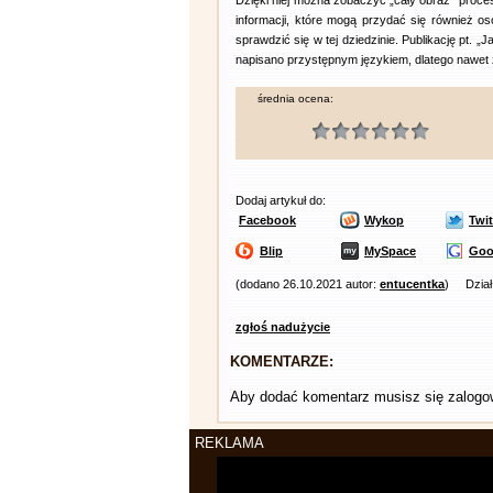
Dzięki niej można zobaczyć „cały obraz” proces
informacji, które mogą przydać się również 
sprawdzić się w tej dziedzinie. Publikację pt. 
napisano przystępnym językiem, dlatego nawet z
średnia ocena:
Dodaj artykuł do:
Facebook
Wykop
Twit
Blip
MySpace
Goo
(dodano 26.10.2021 autor:
entucentka
)
Dzia
zgłoś nadużycie
KOMENTARZE:
Aby dodać komentarz musisz się zalog
REKLAMA