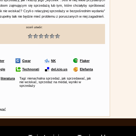
u sprzedaży, jak i każdy jego „wycinek”. Jest w niej wiele przydatnych
osobom zajmującym się sprzedażą lub tym, które chciałyby spróbować
„Jak nie wciskać? Czyli o relacyjnej sprzedaży w bezpośrednim wydaniu”
upełny laik nie będzie mieć problemu z poruszanych w niej zagadnień.
oceń utwór:
ter
Gwar
NK
Flaker
gle
Technorati
del.icio.us
Elefanta
ł
literatura
Tagi: nienachalna sprzedaż, jak sprzedawać, jak
nie wciskać, sprzedaż na medal, wyniki w
sprzedaży
ować