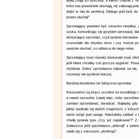
lepiej znają ich potrzeby, a klienci chętnie 
które nas prawdziwie słuchają, niż zalewają po
dojść w niej do perfekcji. Dlatego jeśli ktoś 
prostu słuchaj!”
Sprzedający powinien być zarazem cierpliwy, o
szuka, komunikując się językiem perswazji, da
domykające sprzedaż, czyli pytania kierowane 
zrozumiałe dla obydwu stron i czy można pr
uważnie słuchać, co odbiorca do niego mówi.
Sprzedający musi również doskonale znać ofer
jeśli klient chciałby coś jeszcze wyjaśnić. Po
myślenia. Dobry sprzedawca odpowie na nie, b
rozmowy nie wyniknie inaczej.
Bardziej doradztwo niż faktyczna sprzedaż
Konsumenci są wręcz uczuleni na wszelkiego r
a nawet oszustów. Lepiej więc, żeby sprzedawc
zamiast sprzedawać, doradzać. Najlepiej, gdy
jakby spotkało się dwóch znajomych, z których 
warto wziąć pod uwagę. Należałoby zadbać o t
chwilę pytania typu „Czy już zapakować?” Z 
Zwłaszcza jeśli sprzedawca „dobrnął” z potenc
udało się z sukcesem „domknąć”.