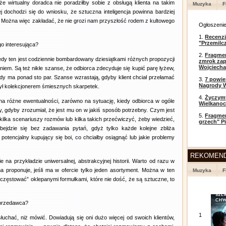
 że wirtualny doradca nie poradziłby sobie z obsługą klienta na takim
Muzyka
F
ej dochodzi się do wniosku, że sztuczna inteligencja powinna bardziej
ć. Można więc zakładać, że nie grozi nam przyszłość rodem z kultowego
Ogłoszeni
1.
Recenzj
"Przemilc
go interesująca?
2.
Fragmen
kiedy ten jest codziennie bombardowany dziesiątkami różnych propozycji
zmrok zap
Wojciecha
m. Są też nikłe szanse, że odbiorca zdecyduje się kupić parę łyżew,
, gdy ma ponad sto par. Szanse wzrastają, gdyby klient chciał przełamać
3.
7 powi
Nagrody W
był kolekcjonerem śmiesznych skarpetek.
4.
Życzym
a różne ewentualności, zarówno na sytuację, kiedy odbiorca w ogóle
Wielkanoc
by, gdyby zrozumiał, że jest mu on w jakiś sposób potrzebny. Czym jest
5.
Fragmen
lka scenariuszy rozmów lub kilka takich przećwiczyć, żeby wiedzieć,
grzech" P
bejdzie się bez zadawania pytań, gdyż tylko każde kolejne zbliża
potencjalny kupujący się boi, co chciałby osiągnąć lub jakie problemy
REKOMEN
e na przykładzie uniwersalnej, abstrakcyjnej historii. Warto od razu w
ma proponuje, jeśli ma w ofercie tylko jeden asortyment. Można w ten
Muzyka
F
częstować” oklepanymi formułkami, które nie dość, że są sztuczne, to
sprzedawca?
1
 słuchać, niż mówić. Dowiadują się oni dużo więcej od swoich klientów,