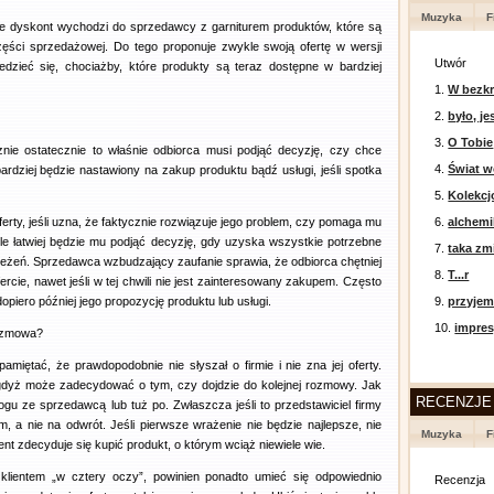
Muzyka
F
że dyskont wychodzi do sprzedawcy z garniturem produktów, które są
ści sprzedażowej. Do tego proponuje zwykle swoją ofertę w wersji
Utwór
iedzieć się, chociażby, które produkty są teraz dostępne w bardziej
1.
W bezkr
2.
było, je
3.
O Tobie
cznie ostatecznie to właśnie odbiorca musi podjąć decyzję, czy chce
4.
Świat w
bardziej będzie nastawiony na zakup produktu bądź usługi, jeśli spotka
5.
Kolekcj
 oferty, jeśli uzna, że faktycznie rozwiązuje jego problem, czy pomaga mu
6.
alchemi
ele łatwiej będzie mu podjąć decyzję, gdy uzyska wszystkie potrzebne
7.
taka zm
rzeżeń. Sprzedawca wzbudzający zaufanie sprawia, że odbiorca chętniej
8.
T...r
ercie, nawet jeśli w tej chwili nie jest zainteresowany zakupem. Często
piero później jego propozycję produktu lub usługi.
9.
przyje
10.
impres
rozmowa?
amiętać, że prawdopodobnie nie słyszał o firmie i nie zna jej oferty.
gdyż może zadecydować o tym, czy dojdzie do kolejnej rozmowy. Jak
RECENZJE
gu ze sprzedawcą lub tuż po. Zwłaszcza jeśli to przedstawiciel firmy
m, a nie na odwrót. Jeśli pierwsze wrażenie nie będzie najlepsze, nie
Muzyka
F
ent zdecyduje się kupić produkt, o którym wciąż niewiele wie.
klientem „w cztery oczy”, powinien ponadto umieć się odpowiednio
Recenzja