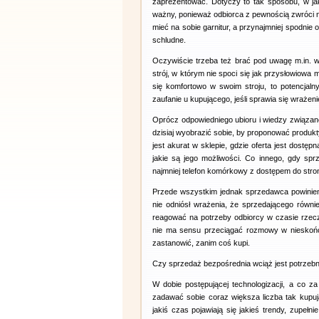
zaprezentować. Dotyczy to tak sposobu, w jak
ważny, ponieważ odbiorca z pewnością zwróci n
mieć na sobie garnitur, a przynajmniej spodnie o
schludne.
Oczywiście trzeba też brać pod uwagę m.in. 
strój, w którym nie spoci się jak przysłowiowa 
się komfortowo w swoim stroju, to potencjaln
zaufanie u kupującego, jeśli sprawia się wrażen
Oprócz odpowiedniego ubioru i wiedzy związane
dzisiaj wyobrazić sobie, by proponować produkty l
jest akurat w sklepie, gdzie oferta jest dostę
jakie są jego możliwości. Co innego, gdy sp
najmniej telefon komórkowy z dostępem do stron
Przede wszystkim jednak sprzedawca powinien
nie odniósł wrażenia, że sprzedającego równi
reagować na potrzeby odbiorcy w czasie rzeczy
nie ma sensu przeciągać rozmowy w nieskończ
zastanowić, zanim coś kupi.
Czy sprzedaż bezpośrednia wciąż jest potrzeb
W dobie postępującej technologizacji, a co 
zadawać sobie coraz większa liczba tak kupuj
jakiś czas pojawiają się jakieś trendy, zupeł