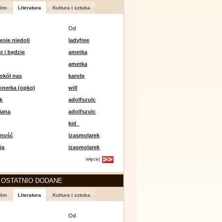
ilm
Literatura
Kultura i sztuka
Od
esie niedoli
ladyfree
st i będzie
ametka
ametka
okół nas
karolp
onerka (opko)
will
k
adolfszulc
iana
adolfszulc
kid_
mność
izasmolarek
ja
izasmolarek
więcej
 OSTATNIO DODANE
ilm
Literatura
Kultura i sztuka
Od