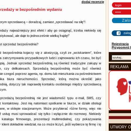
dodaj recenzję
 sprzedaży w bezpośrednim wydaniu
rym sprzedawcą – doradzaj, zamiast „sprzedawać na siłę”!
daży najważniejszy jest efekt i aby go osiągnąć, trzeba niekiedy się
tykować, ale daje to jednocześnie wielką frajdę!”
Rejestracja
st sprzedaż bezpośrednia?
Przypomnij 
 bezpośrednia kojarzy się z akwizycją, czyli ze „wciskaniem”, które
a zatrzymywaniu przypadkowych ludzi i zajmowaniu ich czasu, bo być
pią. Jednak sprzedaż bezpośrednią są również tradycyjne zakupy w
REKLAMA
e, czy delikatesach. Sprzedażą bezpośrednią może być również
ie czegoś poprzez agenta, np. domu lub mieszkania za pośrednictwem
ika biura nieruchomości. Sprzedaż, którą można określić jako
ednią, dotyczy tak naprawdę kontaktu osobistego między sprzedawcą
ącym.
przedażą bezpośrednią nie jest wiadomość typu e-mail, SMS, czy
z kontaktowy. Jest nią natomiast spotkanie w biurze, w dziale obsługi
niane, w sklepie stacjonarnym. Może przybierać różne formy, więc nie
 usług musi sprowadzać się tylko i wyłącznie do rozmowy. Niekiedy
atalogu firmowego, prezentacji multimedialnej, czy pokazywania
klient dokładnie wiedział, na co może liczyć, jeśli wybierze tę firmę i tę
UTWORY O