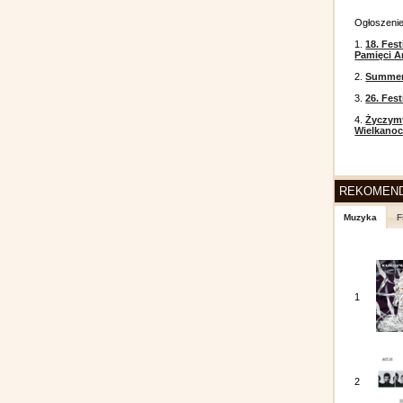
Ogłoszeni
1.
18. Fest
Pamięci A
2.
Summer 
3.
26. Fes
4.
Życzym
Wielkanoc
REKOMEN
Muzyka
F
1
2