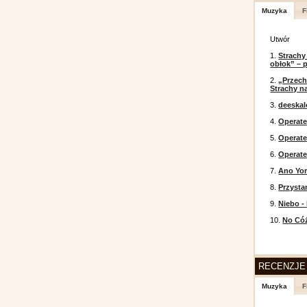
Muzyka
F
Utwór
1.
Strachy
obłok” – 
2.
„Przech
Strachy na
3.
deeska
4.
Operate
5.
Operat
6.
Operate
7.
Ano Yor
8.
Przysta
9.
Niebo -
10.
No Cóż
RECENZJE
Muzyka
F