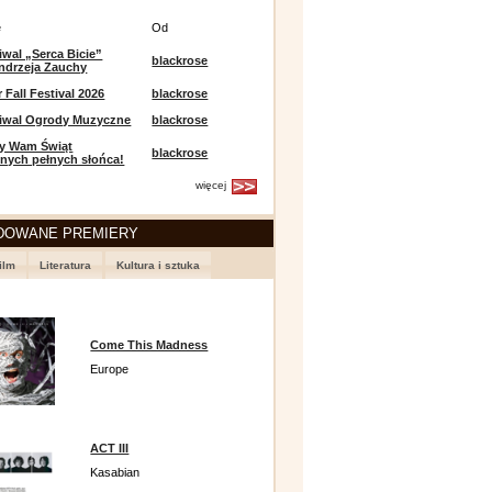
e
Od
iwal „Serca Bicie”
blackrose
ndrzeja Zauchy
Fall Festival 2026
blackrose
tiwal Ogrody Muzyczne
blackrose
y Wam Świąt
blackrose
nych pełnych słońca!
więcej
DOWANE PREMIERY
ilm
Literatura
Kultura i sztuka
Come This Madness
Europe
ACT III
Kasabian