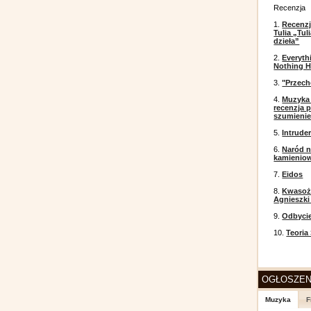
Recenzja
1.
Recenzj
Tulia „Tu
dzieła”
2.
Everyth
Nothing H
3.
"Przech
4.
Muzyka 
recenzja p
szumieni
5.
Intrude
6.
Naród n
kamienio
7.
Eidos
8.
Kwasożł
Agnieszki
9.
Odbyci
10.
Teoria
OGŁOSZEN
Muzyka
F