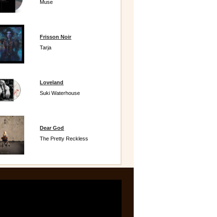
Muse
Frisson Noir
Tarja
Loveland
Suki Waterhouse
Dear God
The Pretty Reckless