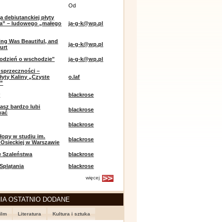
Od
a debiutanckiej płyty
lia” – ludowego „małego
ja-g-k@wp.pl
ing Was Beautiful, and
ja-g-k@wp.pl
urt
odzień o wschodzie"
ja-g-k@wp.pl
sprzeczności –
łyty Kaliny „Czyste
o.laf
e”
r
blackrose
asz bardzo lubi
blackrose
wać
blackrose
opy w studiu im.
blackrose
 Osieckiej w Warszawie
e Szaleństwa
blackrose
 Splątania
blackrose
więcej
IA OSTATNIO DODANE
ilm
Literatura
Kultura i sztuka