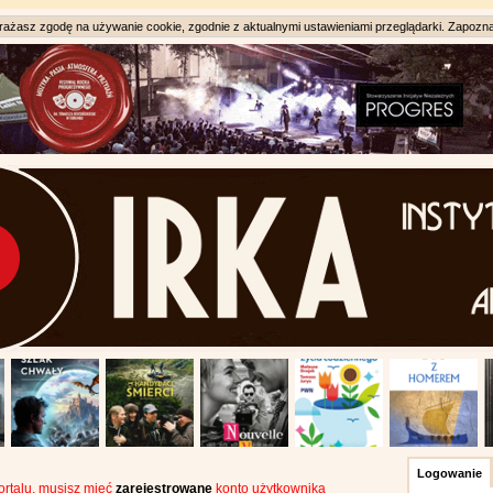
ażasz zgodę na używanie cookie, zgodnie z aktualnymi ustawieniami przeglądarki. Zapozna
Logowanie
portalu, musisz mieć
zarejestrowane
konto użytkownika