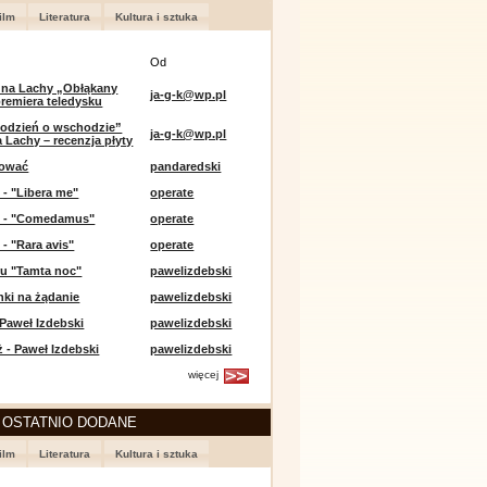
ilm
Literatura
Kultura i sztuka
Od
 na Lachy „Obłąkany
ja-g-k@wp.pl
premiera teledysku
odzień o wschodzie”
ja-g-k@wp.pl
 Lachy – recenzja płyty
lować
pandaredski
 - "Libera me"
operate
e - "Comedamus"
operate
 - "Rara avis"
operate
u "Tamta noc"
pawelizdebski
nki na żądanie
pawelizdebski
 Paweł Izdebski
pawelizdebski
 - Paweł Izdebski
pawelizdebski
więcej
 OSTATNIO DODANE
ilm
Literatura
Kultura i sztuka