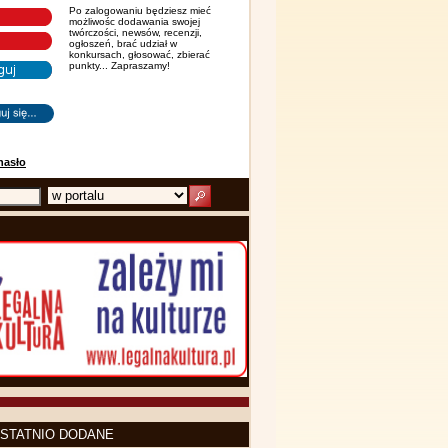
Po zalogowaniu będziesz mieć
możliwośc dodawania swojej
twórczości, newsów, recenzji,
ogłoszeń, brać udział w
konkursach, głosować, zbierać
punkty... Zapraszamy!
hasło
STATNIO DODANE