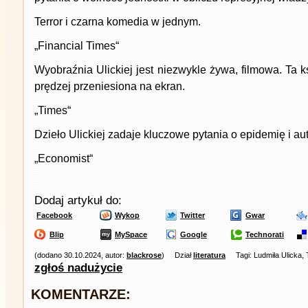
Terror i czarna komedia w jednym.
„Financial Times“
Wyobraźnia Ulickiej jest niezwykle żywa, filmowa. Ta
prędzej przeniesiona na ekran.
„Times“
Dzieło Ulickiej zadaje kluczowe pytania o epidemię i au
„Economist“
Dodaj artykuł do:
Facebook
Wykop
Twitter
Gwar
Blip
MySpace
Google
Technorati
(dodano 30.10.2024, autor:
blackrose
)
Dział
literatura
Tagi: Ludmiła Ulicka,
zgłoś nadużycie
KOMENTARZE: