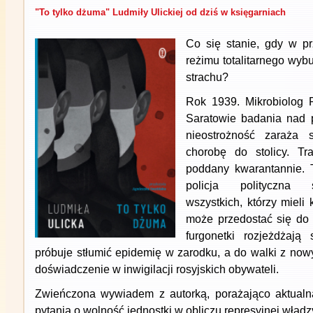
"To tylko dżuma" Ludmiły Ulickiej od dziś w księgarniach
Co się stanie, gdy w p
reżimu totalitarnego wybu
strachu?
Rok 1939. Mikrobiolog 
Saratowie badania nad 
nieostrożność zaraża s
chorobę do stolicy. Tra
poddany kwarantannie. Tr
policja polityczna s
wszystkich, którzy mieli 
może przedostać się do o
furgonetki rozjeżdżaj
próbuje stłumić epidemię w zarodku, a do walki z no
doświadczenie w inwigilacji rosyjskich obywateli.
Zwieńczona wywiadem z autorką, porażająco aktualna
pytania o wolność jednostki w obliczu represyjnej wład