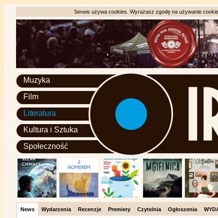
Serwis używa cookies. Wyrażasz zgodę na używanie cookie, 
Muzyka
Film
Literatura
Kultura i Sztuka
Społeczność
News
Wydarzenia
Recenzje
Premiery
Czytelnia
Ogłoszenia
WYD