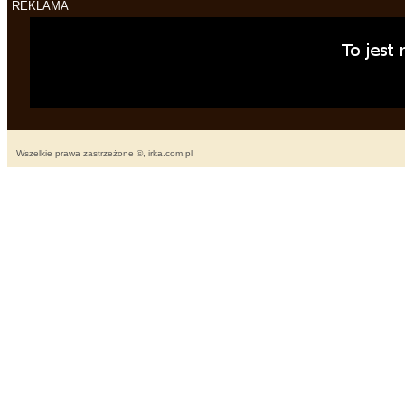
REKLAMA
Wszelkie prawa zastrzeżone ©, irka.com.pl