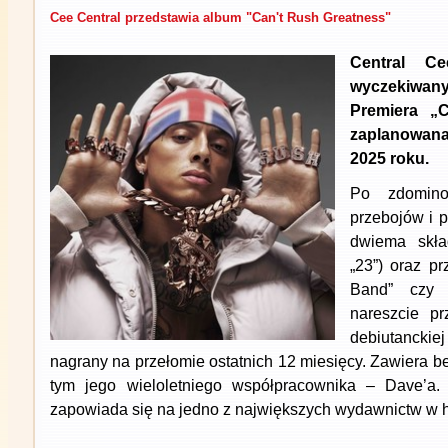
Cee Central przedstawia album "Can't Rush Greatness"
Central C
wyczekiwan
Premiera „
zaplanowan
2025 roku.
Po zdomino
przebojów i 
dwiema skła
„23”) oraz p
Band” czy 
nareszcie p
debiutancki
nagrany na przełomie ostatnich 12 miesięcy. Zawiera b
tym jego wieloletniego współpracownika – Dave’a.
zapowiada się na jedno z największych wydawnictw w his