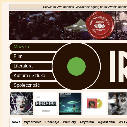
Serwis używa cookies. Wyrażasz zgodę na używanie cookie, 
Muzyka
Film
Literatura
Kultura i Sztuka
Społeczność
News
Wydarzenia
Recenzje
Premiery
Czytelnia
Ogłoszenia
WYT