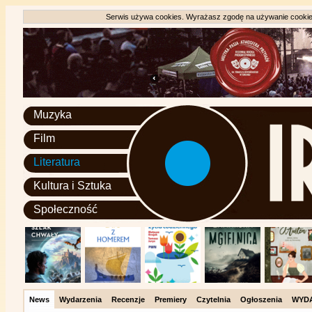
Serwis używa cookies. Wyrażasz zgodę na używanie cookie, 
Muzyka
Film
Literatura
Kultura i Sztuka
Społeczność
News
Wydarzenia
Recenzje
Premiery
Czytelnia
Ogłoszenia
WYD