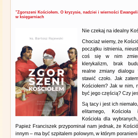
"Zgorszeni Kościołem. O kryzysie, nadziei i wierności Ewangeli
w księgarniach
Nie czekaj na idealny Koś
Chociaż wiemy, że Kośció
początku istnienia, nieu
coś się w nim zmieni
klerykalizm, brak bud
realne zmiany dialogu 
stawić czoło. Jak zatem
Kościołem? Jak w nim, m
być jego częścią? Czy je
Są tacy i jest ich niemało
elitarnego, Kościoła i
Kościoła dla wybranych,
Papież Franciszek przypominał nam jednak, że Kości
innym – ma być szpitalem polowym, w którym poranieni 