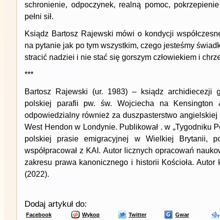
schronienie, odpoczynek, realną pomoc, pokrzepieni
pełni sił.
Ksiądz Bartosz Rajewski mówi o kondycji współczesn
na pytanie jak po tym wszystkim, czego jesteśmy świad
stracić nadziei i nie stać się gorszym człowiekiem i chr
***
Bartosz Rajewski (ur. 1983) – ksiądz archidiecezji g
polskiej parafii pw. św. Wojciecha na Kensington
odpowiedzialny również za duszpasterstwo angielskiej p
West Hendon w Londynie. Publikował . w „Tygodniku Po
polskiej prasie emigracyjnej w Wielkiej Brytanii, p
współpracował z KAI. Autor licznych opracowań naukow
zakresu prawa kanonicznego i historii Kościoła. Autor
(2022).
Dodaj artykuł do:
Facebook
Wykop
Twitter
Gwar