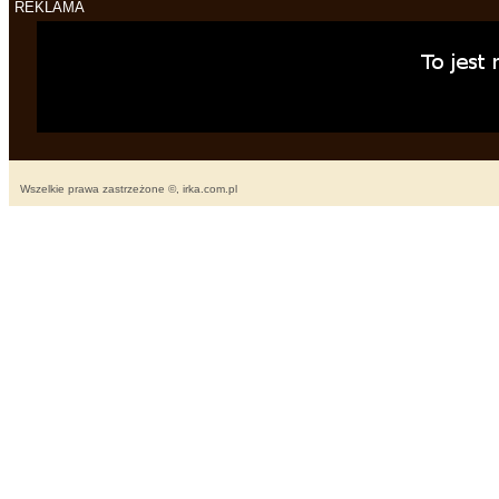
REKLAMA
Wszelkie prawa zastrzeżone ©, irka.com.pl