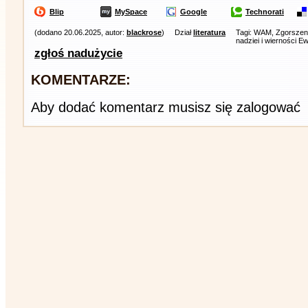
Blip
MySpace
Google
Technorati
(dodano 20.06.2025, autor:
blackrose
)
Dział
literatura
Tagi: WAM, Zgorszeni
nadziei i wierności E
zgłoś nadużycie
KOMENTARZE:
Aby dodać komentarz musisz się zalogować