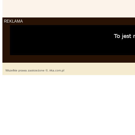
REKLAMA
Wszelkie prawa zastrzeżone ©, irka.com.pl