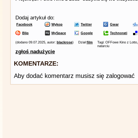
Dodaj artykuł do:
Facebook
Wykop
Twitter
Gwar
Blip
MySpace
Google
Technorati
(dodano 09.07.2025, autor:
blackrose
)
Dział
film
Tagi: OFFowe Kino z Lotto,
natarciu
zgłoś nadużycie
KOMENTARZE:
Aby dodać komentarz musisz się zalogować