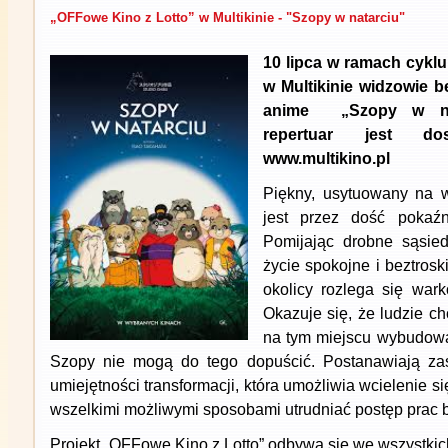
„OFFowe Kino z Lotto” w Multikinie - "Szopy w natarciu"
10 lipca w ramach cykl
w Multikinie widzowie b
anime „Szopy w nat
repertuar jest do
www.multikino.pl
Piękny, usytuowany na 
jest przez dość pokaź
Pomijając drobne sąsie
życie spokojne i beztrosk
okolicy rozlega się wark
Okazuje się, że ludzie ch
na tym miejscu wybudowa
Szopy nie mogą do tego dopuścić. Postanawiają zas
umiejętności transformacji, która umożliwia wcielenie 
wszelkimi możliwymi sposobami utrudniać postęp prac 
Projekt „OFFowe Kino z Lotto” odbywa się we wszystkich