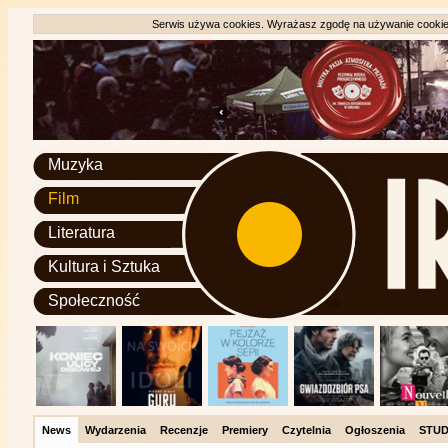
Serwis używa cookies. Wyrażasz zgodę na używanie cookie, 
Muzyka
Film
Literatura
Kultura i Sztuka
Społeczność
News
Wydarzenia
Recenzje
Premiery
Czytelnia
Ogłoszenia
STUD