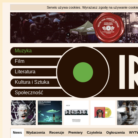
Serwis używa cookies. Wyrażasz zgodę na używanie cookie, 
Muzyka
Film
Literatura
Kultura i Sztuka
Społeczność
News
Wydarzenia
Recenzje
Premiery
Czytelnia
Ogłoszenia
WYT