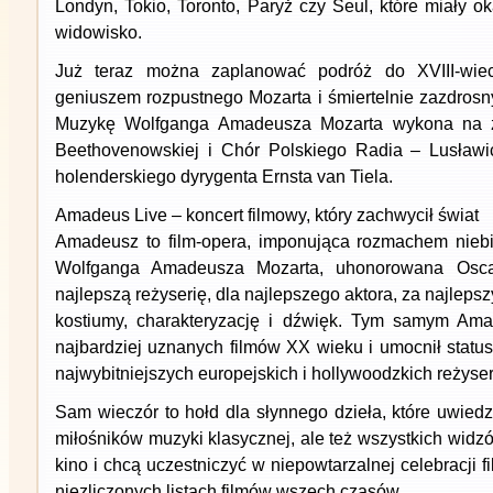
Londyn, Tokio, Toronto, Paryż czy Seul, które miały o
widowisko.
Już teraz można zaplanować podróż do XVIII-wi
geniuszem rozpustnego Mozarta i śmiertelnie zazdrosny
Muzykę Wolfganga Amadeusza Mozarta wykona na ż
Beethovenowskiej i Chór Polskiego Radia – Lusławi
holenderskiego dyrygenta Ernsta van Tiela.
Amadeus Live – koncert filmowy, który zachwycił świat
Amadeusz to film-opera, imponująca rozmachem niebi
Wolfganga Amadeusza Mozarta, uhonorowana Oscar
najlepszą reżyserię, dla najlepszego aktora, za najlepsz
kostiumy, charakteryzację i dźwięk. Tym samym Ama
najbardziej uznanych filmów XX wieku i umocnił statu
najwybitniejszych europejskich i hollywoodzkich reżyse
Sam wieczór to hołd dla słynnego dzieła, które uwied
miłośników muzyki klasycznej, ale też wszystkich widzó
kino i chcą uczestniczyć w niepowtarzalnej celebracji 
niezliczonych listach filmów wszech czasów.