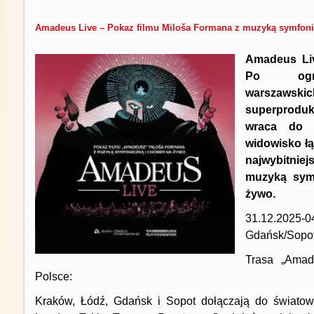
Amadeus Live – Pokaz filmu Miloša Formana z muzyką symfoni
Amadeus Li
Po ogro
warszaw
superprod
wraca do P
widowisko łą
najwybitniej
muzyką symf
żywo.
31.12.2025-0
Gdańsk/Sopot
Trasa „Amad
Polsce:
Kraków, Łódź, Gdańsk i Sopot dołączają do światowy