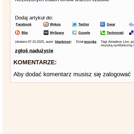
Dodaj artykuł do:
Facebook
Wykop
Twitter
Gwar
Blip
MySpace
Google
Technorati
(dodano 07.10.2025, autor:
blackrose
)
Dział
muzyka
Tagi: Amadeus Live, p
muzyką symfoniczną i
zgłoś nadużycie
KOMENTARZE:
Aby dodać komentarz musisz się zalogować