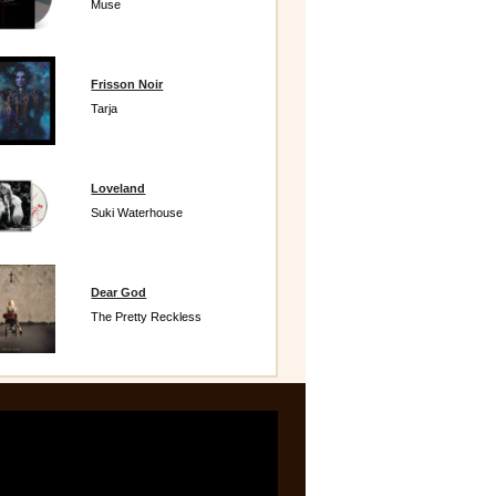
Muse
Frisson Noir
Tarja
Loveland
Suki Waterhouse
Dear God
The Pretty Reckless