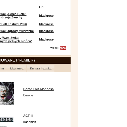
e
Od
iwal „Serca Bicie”
blackrose
ndrzeja Zauchy
Fall Festival 2026
blackrose
tiwal Ogrody Muzyczne
blackrose
y Wam Świąt
blackrose
nych pełnych słońca!
więcej
DOWANE PREMIERY
ilm
Literatura
Kultura i sztuka
Come This Madness
Europe
ACT III
Kasabian