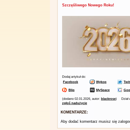
Szczęśliwego Nowego Roku!
Dodaj artykuł do:
Facebook
Wykop
Twit
Blip
MySpace
Goo
(dodano 02.01.2026, autor:
blackrose
)
Dział
zgłoś nadużycie
KOMENTARZE:
Aby dodać komentarz musisz się zalog