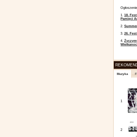
Ogłoszeni
1.
18. Fest
Pamięci A
2.
Summer 
3.
26. Fes
4.
Życzym
Wielkanoc
REKOMEN
Muzyka
F
1
2