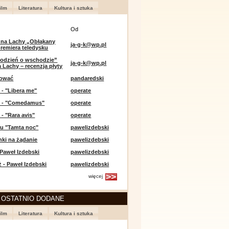
ilm
Literatura
Kultura i sztuka
Od
 na Lachy „Obłąkany
ja-g-k@wp.pl
premiera teledysku
odzień o wschodzie”
ja-g-k@wp.pl
 Lachy – recenzja płyty
lować
pandaredski
 - "Libera me"
operate
e - "Comedamus"
operate
 - "Rara avis"
operate
u "Tamta noc"
pawelizdebski
nki na żądanie
pawelizdebski
 Paweł Izdebski
pawelizdebski
 - Paweł Izdebski
pawelizdebski
więcej
 OSTATNIO DODANE
ilm
Literatura
Kultura i sztuka