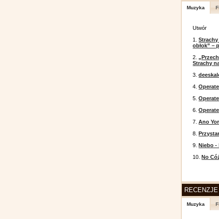
Muzyka
F
Utwór
1.
Strachy
obłok” – 
2.
„Przech
Strachy na
3.
deeska
4.
Operate
5.
Operat
6.
Operate
7.
Ano Yor
8.
Przysta
9.
Niebo -
10.
No Cóż
RECENZJE
Muzyka
F