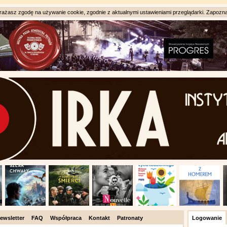
ażasz zgodę na używanie cookie, zgodnie z aktualnymi ustawieniami przeglądarki. Zapozna
ewsletter
FAQ
Współpraca
Kontakt
Patronaty
Logowanie