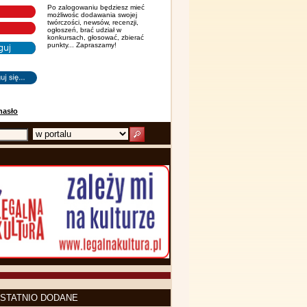
Po zalogowaniu będziesz mieć
możliwośc dodawania swojej
twórczości, newsów, recenzji,
ogłoszeń, brać udział w
konkursach, głosować, zbierać
punkty... Zapraszamy!
hasło
STATNIO DODANE