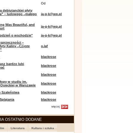
Od
a debiutanckiej płyty
lia” – ludowego „małego
ja-g-k@wp.pl
ing Was Beautiful, and
ja-g-k@wp.pl
urt
odzień o wschodzie"
ja-g-k@wp.pl
sprzeczności –
łyty Kaliny „Czyste
o.laf
e”
r
blackrose
asz bardzo lubi
blackrose
wać
blackrose
opy w studiu im.
blackrose
 Osieckiej w Warszawie
e Szaleństwa
blackrose
 Splątania
blackrose
więcej
IA OSTATNIO DODANE
ilm
Literatura
Kultura i sztuka