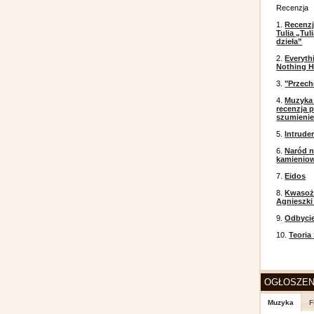
Recenzja
1.
Recenzj
Tulia „Tu
dzieła”
2.
Everyth
Nothing H
3.
"Przech
4.
Muzyka 
recenzja p
szumieni
5.
Intrude
6.
Naród n
kamienio
7.
Eidos
8.
Kwasożł
Agnieszki
9.
Odbyci
10.
Teoria
OGŁOSZEN
Muzyka
F