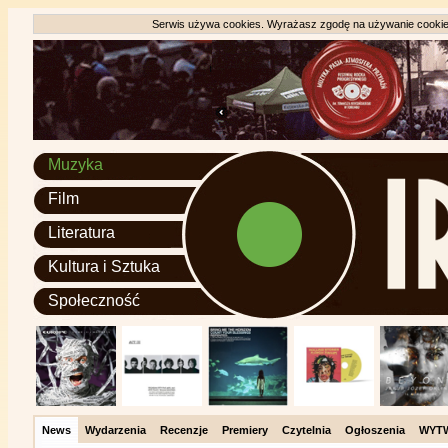
Serwis używa cookies. Wyrażasz zgodę na używanie cookie, 
Muzyka
Film
Literatura
Kultura i Sztuka
Społeczność
News
Wydarzenia
Recenzje
Premiery
Czytelnia
Ogłoszenia
WYT