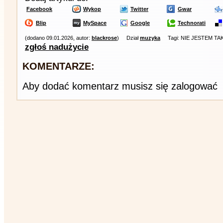
Facebook
Wykop
Twitter
Gwar
Blip
MySpace
Google
Technorati
(dodano 09.01.2026, autor:
blackrose
)
Dział
muzyka
Tagi: NIE JESTEM TA
zgłoś nadużycie
KOMENTARZE:
Aby dodać komentarz musisz się zalogować