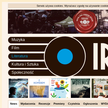
Serwis używa cookies. Wyrażasz zgodę na używanie cookie, 
Muzyka
Film
Literatura
Kultura i Sztuka
Społeczność
News
Wydarzenia
Recenzje
Premiery
Czytelnia
Ogłoszenia
WYD