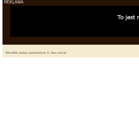
REKLAMA
Wszelkie prawa zastrzeżone ©, irka.com.pl