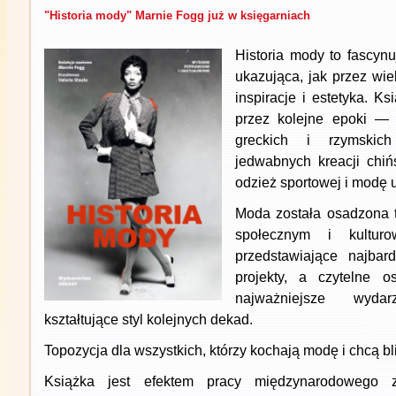
"Historia mody" Marnie Fogg już w księgarniach
Historia mody to fascyn
ukazująca, jak przez wiek
inspiracje i estetyka. Ks
przez kolejne epoki — 
greckich i rzymskich
jedwabnych kreacji chi
odzież sportowej i modę u
Moda została osadzona t
społecznym i kulturow
przedstawiające najbard
projekty, a czytelne o
najważniejsze wyda
kształtujące styl kolejnych dekad.
Topozycja dla wszystkich, którzy kochają modę i chcą bli
Książka jest efektem pracy międzynarodowego 