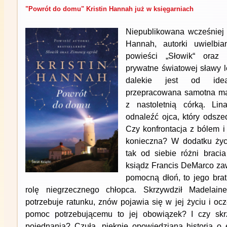
"Powrót do domu" Kristin Hannah już w księgarniach
Niepublikowana wcześniej 
Hannah, autorki uwielbi
powieści „Słowik“ oraz 
prywatne światowej sławy l
dalekie jest od idea
przepracowana samotna mat
z nastoletnią córką. Lin
odnaleźć ojca, który odsze
Czy konfrontacja z bólem i 
konieczna? W dodatku życ
tak od siebie różni brac
ksiądz Francis DeMarco zaw
pomocną dłoń, to jego brat
rolę niegrzecznego chłopca. Skrzywdził Madelain
potrzebuje ratunku, znów pojawia się w jej życiu i oc
pomoc potrzebującemu to jej obowiązek? I czy sk
pojednania? Czuła, pięknie opowiedziana historia o e