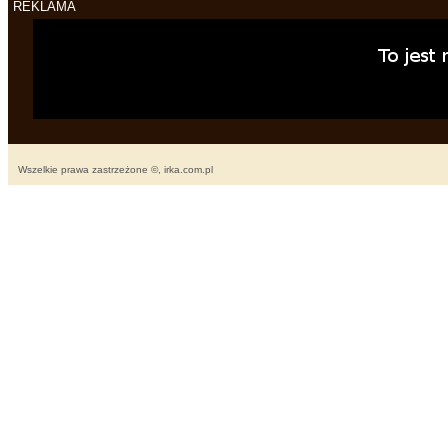
REKLAMA
Wszelkie prawa zastrzeżone ©, irka.com.pl