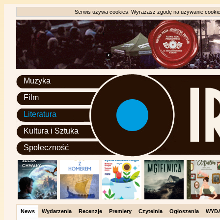
Serwis używa cookies. Wyrażasz zgodę na używanie cookie, 
Muzyka
Film
Literatura
Kultura i Sztuka
Społeczność
News
Wydarzenia
Recenzje
Premiery
Czytelnia
Ogłoszenia
WYD