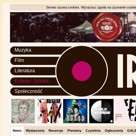
Serwis używa cookies. Wyrażasz zgodę na używanie cookie, 
Muzyka
Film
Literatura
Kultura i Sztuka
Społeczność
News
Wydarzenia
Recenzje
Premiery
Czytelnia
Ogłoszenia
GALE