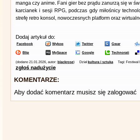
manga czy anime. Fani gier bez prądu zanurzą się w św
karcianek i sesji RPG, podczas gdy miłośnicy technol
strefę retro konsol, nowoczesnych platform oraz wirtualn
Dodaj artykuł do:
Facebook
Wykop
Twitter
Gwar
Blip
MySpace
Google
Technorati
(dodano 21.01.2026, autor:
blackrose
)
Dział
kultura i sztuka
Tagi: Festiwa
zgłoś nadużycie
KOMENTARZE:
Aby dodać komentarz musisz się zalogować