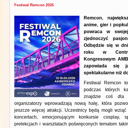
Festiwal Remcon 2026
Remcon, największ
anime, gier i popku
powraca w swojej
zjednoczyć pasjon
Odbędzie się w dn
roku w Centru
Kongresowym AMB
zapowiada się ja
spektakularne niż d
Festiwal Remcon to
podczas których ka
znajdzie coś dla
organizatorzy wprowadzają nową halę, która pozwo
jeszcze więcej atrakcji. Uczestnicy będą mogli wzią
koncertach, emocjonującym konkursie cosplay, s
prelekcjach i warsztatach poświęconych tematom takim