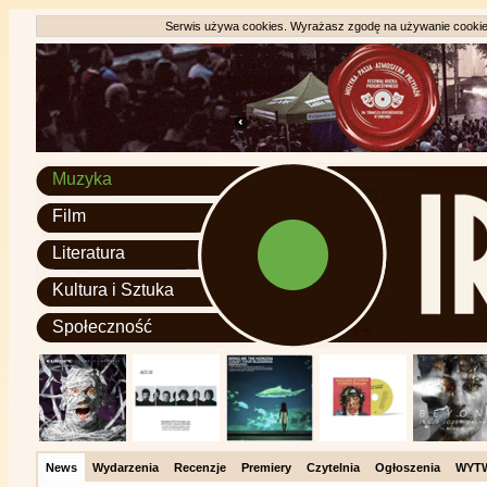
Serwis używa cookies. Wyrażasz zgodę na używanie cookie, 
Muzyka
Film
Literatura
Kultura i Sztuka
Społeczność
News
Wydarzenia
Recenzje
Premiery
Czytelnia
Ogłoszenia
WYT