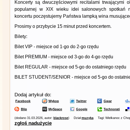
Koncerty są dwuczęściowymi recitalami trwającymi o
popularnej w XIX wieku idei salonowych spotkań 
koncertu poczęstujemy Państwa lampką wina musujące
Prosimy o przybycie 15 minut przed koncertem.
Bilety:
Bilet VIP - miejsce od 1-go do 2-go rzędu
Bilet PREMIUM - miejsce od 3-go do 4-go rzędu
Bilet REGULAR - miejsce od 5-go do ostatniego rzędu
BILET STUDENT/SENIOR - miejsce od 5-go do ostatni
Dodaj artykuł do:
Facebook
Wykop
Twitter
Gwar
Blip
MySpace
Google
Technorati
(dodano 31.03.2026, autor:
blackrose
)
Dział
muzyka
Tagi: Wielkanoc z Cho
zgłoś nadużycie