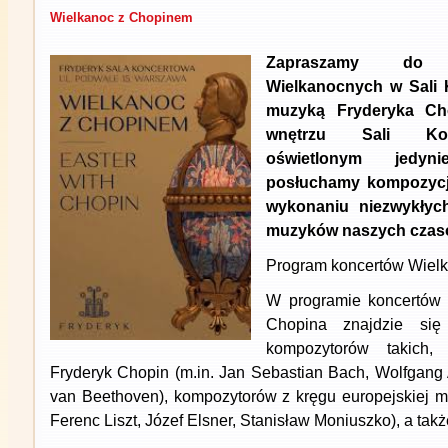
Wielkanoc z Chopinem
Zapraszamy do 
Wielkanocnych w Sali 
muzyką Fryderyka Ch
wnętrzu Sali Konc
oświetlonym jedyn
posłuchamy kompozycj
wykonaniu niezwykłych
muzyków naszych czas
Program koncertów Wiel
W programie koncertów 
Chopina znajdzie się
kompozytorów takich, 
Fryderyk Chopin (m.in. Jan Sebastian Bach, Wolfgan
van Beethoven), kompozytorów z kręgu europejskiej mu
Ferenc Liszt, Józef Elsner, Stanisław Moniuszko), a tak