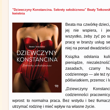
"Dziewczyny Konstancina. Sekrety seksbiznesu" Beaty Tetkowski
kwietnia
Beata ma czwórkę dzieci, 
jej nie wspiera, i je
wszystko, żeby żyć po s
pracę w branży usług se
niej na ponad dwadzieścia
Książka odsłania kul
pieniądze, niezależno
zasadach, czarny h
codziennego — ale też ry
półświatkiem, przemoc i l
„Dziewczyny Konstan
codzienności pracownicy
wprost: to normalna praca. Bez wstydu i bez tłumacze
utrzymać rodzinę i mieć wpływ na własne życie.