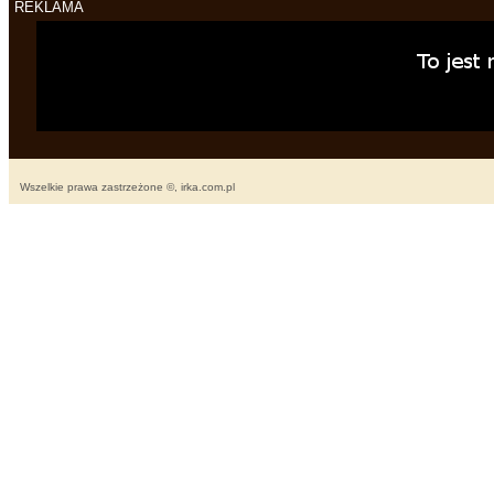
REKLAMA
Wszelkie prawa zastrzeżone ©, irka.com.pl