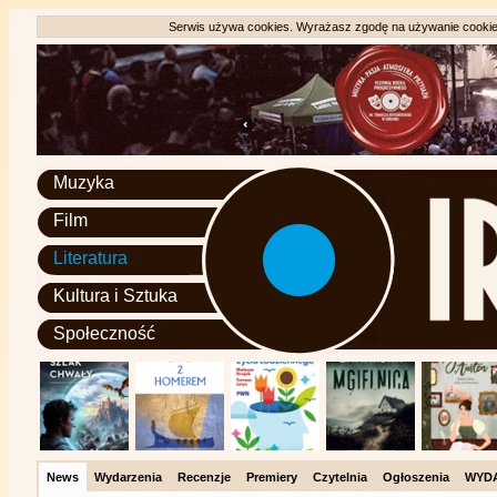
Serwis używa cookies. Wyrażasz zgodę na używanie cookie, 
Muzyka
Film
Literatura
Kultura i Sztuka
Społeczność
News
Wydarzenia
Recenzje
Premiery
Czytelnia
Ogłoszenia
WYD