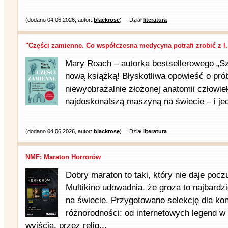
(dodano 04.06.2026, autor:
blackrose
)
Dział
literatura
"Części zamienne. Co współczesna medycyna potrafi zrobić z l.
Mary Roach – autorka bestsellerowego „S
nową książką! Błyskotliwa opowieść o pró
niewyobrażalnie złożonej anatomii człowiek
najdoskonalszą maszyną na świecie – i jedy
(dodano 04.06.2026, autor:
blackrose
)
Dział
literatura
NMF: Maraton Horrorów
Dobry maraton to taki, który nie daje pocz
Multikino udowadnia, że groza to najbardz
na świecie. Przygotowano selekcję dla ko
różnorodności: od internetowych legend 
wyjścia, przez relig...