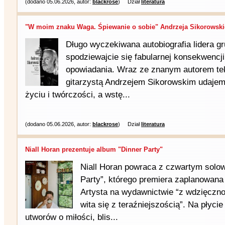
(dodano 05.06.2026, autor:
blackrose
)
Dział
literatura
"W moim znaku Waga. Śpiewanie o sobie" Andrzeja Sikorowskie
Długo wyczekiwana autobiografia lidera g
spodziewajcie się fabularnej konsekwencji
opowiadania. Wraz ze znanym autorem te
gitarzystą Andrzejem Sikorowskim udajem
życiu i twórczości, a wstę...
(dodano 05.06.2026, autor:
blackrose
)
Dział
literatura
Niall Horan prezentuje album "Dinner Party"
Niall Horan powraca z czwartym sol
Party”, którego premiera zaplanowana 
Artysta na wydawnictwie “z wdzięczno
wita się z teraźniejszością”. Na płyci
utworów o miłości, blis...