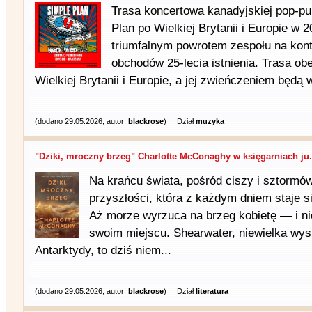
Trasa koncertowa kanadyjskiej pop-pu
Plan po Wielkiej Brytanii i Europie w 
triumfalnym powrotem zespołu na kon
obchodów 25-lecia istnienia. Trasa ob
Wielkiej Brytanii i Europie, a jej zwieńczeniem będą w
(dodano 29.05.2026, autor:
blackrose
)
Dział
muzyka
"Dziki, mroczny brzeg" Charlotte McConaghy w księgarniach ju.
Na krańcu świata, pośród ciszy i sztormów
przyszłości, która z każdym dniem staje s
Aż morze wyrzuca na brzeg kobietę — i nic
swoim miejscu. Shearwater, niewielka wy
Antarktydy, to dziś niem...
(dodano 29.05.2026, autor:
blackrose
)
Dział
literatura