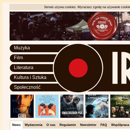
Serwis używa cookies. Wyrażasz zgodę na używanie cookie, 
Muzyka
Film
Literatura
Kultura i Sztuka
Społeczność
News
Wydarzenia
O nas
Regulamin
Newsletter
FAQ
Współpraca