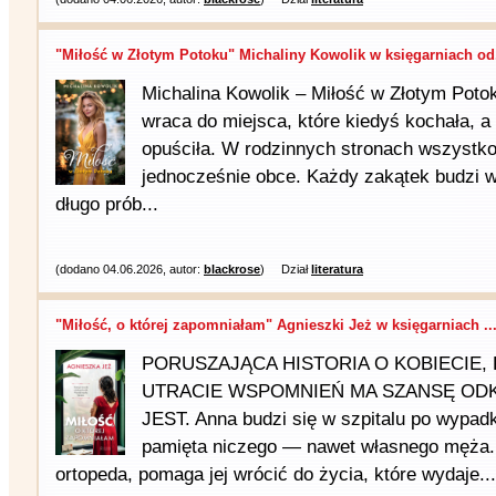
"Miłość w Złotym Potoku" Michaliny Kowolik w księgarniach od.
Michalina Kowolik – Miłość w Złotym Poto
wraca do miejsca, które kiedyś kochała, a
opuściła. W rodzinnych stronach wszystko
jednocześnie obce. Każdy zakątek budzi w
długo prób...
(dodano 04.06.2026, autor:
blackrose
)
Dział
literatura
"Miłość, o której zapomniałam" Agnieszki Jeż w księgarniach ..
PORUSZAJĄCA HISTORIA O KOBIECIE,
UTRACIE WSPOMNIEŃ MA SZANSĘ OD
JEST. Anna budzi się w szpitalu po wyp
pamięta niczego — nawet własnego męża.
ortopeda, pomaga jej wrócić do życia, które wydaje...