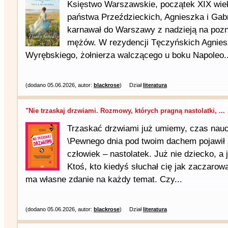
Księstwo Warszawskie, początek XIX wiek
państwa Przeździeckich, Agnieszka i Gabr
karnawał do Warszawy z nadzieją na pozn
mężów. W rezydencji Tęczyńskich Agnies
Wyrębskiego, żołnierza walczącego u boku Napoleo..
(dodano 05.06.2026, autor:
blackrose
)
Dział
literatura
"Nie trzaskaj drzwiami. Rozmowy, których pragną nastolatki, ...
Trzaskać drzwiami już umiemy, czas nau
\Pewnego dnia pod twoim dachem pojawił s
człowiek – nastolatek. Już nie dziecko, a 
Ktoś, kto kiedyś słuchał cię jak zaczarowan
ma własne zdanie na każdy temat. Czy...
(dodano 05.06.2026, autor:
blackrose
)
Dział
literatura