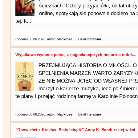
ścieżkach. Cztery przyjaciółki, od lat utr
online, spotykają się ponownie dopiero na p
tej, k...
(dodano 05.06.2026, autor:
blackrose
)
Dział
literatura
Wyjątkowe wydanie jednej z najpiękniejszych historii o miłoś...
PRZEJMUJĄCA HISTORIA O MIŁOŚCI. O 
SPEŁNIENIA MARZEŃ WARTO ZARYZYK
ŻE NIE MOŻNA UCIEC OD WŁASNEJ PRZE
marzył o karierze muzyka, lecz po śmierci
te plany i przejąć rodzinną farmę w Karolinie Północn
(dodano 05.06.2026, autor:
blackrose
)
Dział
literatura
"Opowieści z Kresów. Biały łabędź" Anny K. Bandurskiej w ksi..