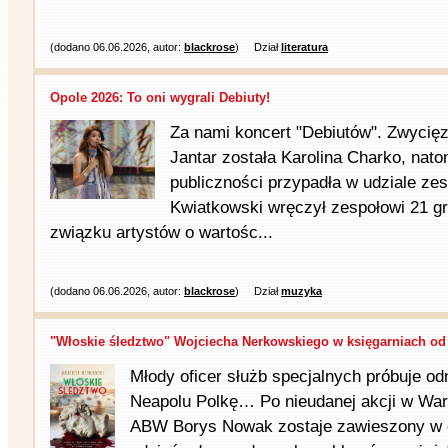
(dodano 06.06.2026, autor:
blackrose
)
Dział
literatura
Opole 2026: To oni wygrali Debiuty!
Za nami koncert "Debiutów". Zwycię
Jantar została Karolina Charko, nat
publiczności przypadła w udziale ze
Kwiatkowski wręczył zespołowi 21 g
związku artystów o wartośc...
(dodano 06.06.2026, autor:
blackrose
)
Dział
muzyka
"Włoskie śledztwo" Wojciecha Nerkowskiego w księgarniach od 
Młody oficer służb specjalnych próbuje od
Neapolu Polkę… Po nieudanej akcji w War
ABW Borys Nowak zostaje zawieszony w 