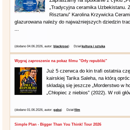
Zapraszamy na spotkanie z cyklu „Po
„Tradycyjna ceramika Uzbekistanu. Z
Risztanu” Karolina Krzywicka Ceram
glazurowana należy do najważniejszych dziedzin tra
...
(dodano 04.06.2026, autor:
blackrose
)
Dział
kultura i sztuka
Wygraj zaproszenie na pokaz filmu "Orły republiki"
Już 5 czerwca do kin trafi ostatnia czę
kairskiej Tarika Saleha, na którą opróc
składają się jeszcze „Morderstwo w ho
„Chłopiec z niebios” (2022). W roli głó
(dodano 01.06.2026, autor:
gaba
)
Dział
film
Simple Plan - Bigger Than You Think! Tour 2026