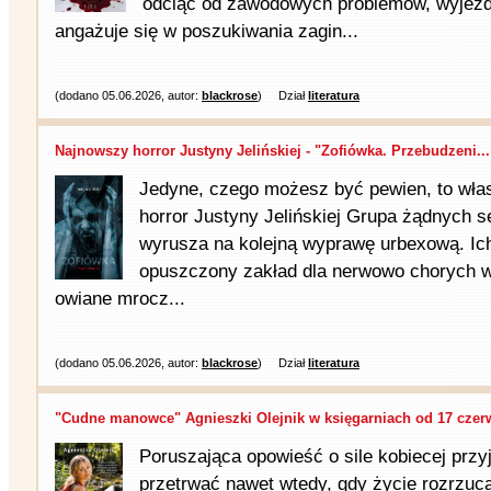
odciąć od zawodowych problemów, wyjeż
angażuje się w poszukiwania zagin...
(dodano 05.06.2026, autor:
blackrose
)
Dział
literatura
Najnowszy horror Justyny Jelińskiej - "Zofiówka. Przebudzeni...
Jedyne, czego możesz być pewien, to wła
horror Justyny Jelińskiej Grupa żądnych s
wyrusza na kolejną wypra­wę urbexową. Ich
opuszczony zakład dla nerwowo chorych 
owiane mrocz...
(dodano 05.06.2026, autor:
blackrose
)
Dział
literatura
"Cudne manowce" Agnieszki Olejnik w księgarniach od 17 czerw
Poruszająca opowieść o sile kobiecej przyja
przetrwać nawet wtedy, gdy życie rozrzuca