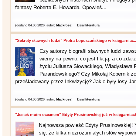
fantasy Roberta E. Howarda. Opowieś...
(dodano 04.06.2026, autor:
blackrose
)
Dział
literatura
"Sekrety sławnych ludzi" Piotra Łopuszańskiego w księgarniac..
Czy autorzy biografii sławnych ludzi zaws
wiemy na pewno, co jest fikcją, a co zdar
życiu Juliusza Słowackiego, Władysława
Parandowskiego? Czy Mikołaj Kopernik zos
prześladowany przez Inkwizycję? Jakie były losy Jan
(dodano 04.06.2026, autor:
blackrose
)
Dział
literatura
"Jesteś moim oceanem" Edyty Prusinowskiej już w księgarniac
Najnowsza powieść Edyty Prusinowskiej! Y
się, że kilka niezrozumiałych słów wypow