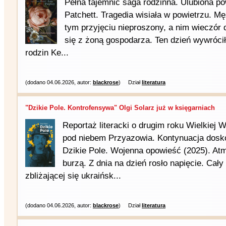
Pełna tajemnic saga rodzinna. Ulubiona p
Patchett. Tragedia wisiała w powietrzu. Mę
tym przyjęciu nieproszony, a nim wieczór 
się z żoną gospodarza. Ten dzień wywróci
rodzin Ke...
(dodano 04.06.2026, autor:
blackrose
)
Dział
literatura
"Dzikie Pole. Kontrofensywa" Olgi Solarz już w księgarniach
Reportaż literacki o drugim roku Wielkiej 
pod niebem Przyazowia. Kontynuacja doskon
Dzikie Pole. Wojenna opowieść (2025). Atm
burzą. Z dnia na dzień rosło napięcie. Cały
zbliżającej się ukraińsk...
(dodano 04.06.2026, autor:
blackrose
)
Dział
literatura