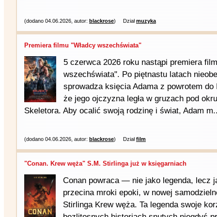
(dodano 04.06.2026, autor:
blackrose
)
Dział
muzyka
Premiera filmu "Władcy wszechświata"
5 czerwca 2026 roku nastąpi premiera fil
wszechświata". Po piętnastu latach nieo
sprowadza księcia Adama z powrotem do E
że jego ojczyzna legła w gruzach pod okr
Skeletora. Aby ocalić swoją rodzinę i świat, Adam m..
(dodano 04.06.2026, autor:
blackrose
)
Dział
film
"Conan. Krew węża" S.M. Stirlinga już w księgarniach
Conan powraca — nie jako legenda, lecz j
przecina mroki epoki, w nowej samodzieln
Stirlinga Krew węża. Ta legenda swoje ko
bezlitosnych historiach snutych niegdyś p