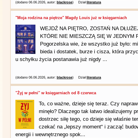
(dodano 06.06.2026, autor:
blackrose
)
Dział
literatura
"Moja rodzina na piętrze" Magdy Louis już w księgarniach
WEJDŹ NA PIĘTRO, ZOSTAŃ NA DŁUŻE
KTÓRE NIE MIESZCZĄ SIĘ W JEDNYM P
Pogorzelska wie, że wszystko już było: mi
bieda i dostatek, burze i cisza, która prz
u schyłku życia postanawia już nigdy ...
(dodano 06.06.2026, autor:
blackrose
)
Dział
literatura
"Żyj w pełni" w księgarniach od 8 czerwca
To, co ważne, dzieje się teraz. Czy naprawd
minęło? Dlaczego tak łatwo idealizujemy p
dostrzec siłę tego, co dzieje się właśnie t
czekać na „lepszy moment“ i zacząć budo
energii i wewnętrznego spok...