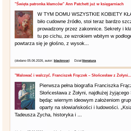
"Święta patronka kłamców" Ann Patchett już w księgarniach
W TYM DOMU WSZYSTKIE KOBIETY KŁAMI
biło cudowne źródło, stoi teraz bardzo szc
prowadzony przez zakonnice. Sekrety i k
tu po cichu, ze wzrokiem wbitym w podłogę,
powtarza się je głośno, z wysok...
(dodano 05.06.2026, autor:
blackrose
)
Dział
literatura
"Malować i walczyć. Franciszek Frączek – Słońcesław z Żołyni..
Pierwsza pełna biografia Franciszka Frą
Słońcesława z Żołyni, najdłużej żyjącego
będąc wiernym ideowym założeniom grupy
oparty na słowiańskości i ludowości. „Ks
Tadeusza Zycha, historyka i ...