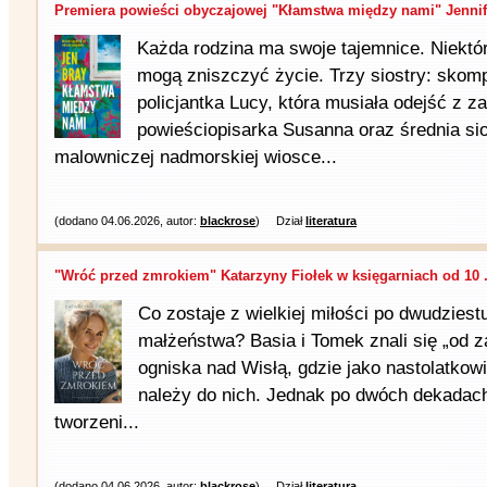
Premiera powieści obyczajowej "Kłamstwa między nami" Jennife
Każda rodzina ma swoje tajemnice. Niektór
mogą zniszczyć życie. Trzy siostry: skom
policjantka Lucy, która musiała odejść z z
powieściopisarka Susanna oraz średnia si
malowniczej nadmorskiej wiosce...
(dodano 04.06.2026, autor:
blackrose
)
Dział
literatura
"Wróć przed zmrokiem" Katarzyny Fiołek w księgarniach od 10 .
Co zostaje z wielkiej miłości po dwudziest
małżeństwa? Basia i Tomek znali się „od 
ogniska nad Wisłą, gdzie jako nastolatkowi
należy do nich. Jednak po dwóch dekadac
tworzeni...
(dodano 04.06.2026, autor:
blackrose
)
Dział
literatura