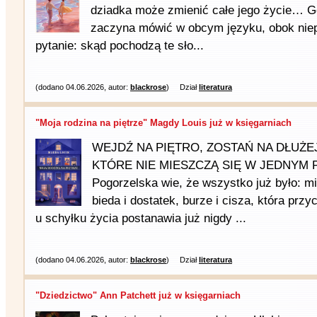
dziadka może zmienić całe jego życie… 
zaczyna mówić w obcym języku, obok niep
pytanie: skąd pochodzą te sło...
(dodano 04.06.2026, autor:
blackrose
)
Dział
literatura
"Moja rodzina na piętrze" Magdy Louis już w księgarniach
WEJDŹ NA PIĘTRO, ZOSTAŃ NA DŁUŻE
KTÓRE NIE MIESZCZĄ SIĘ W JEDNYM P
Pogorzelska wie, że wszystko już było: mi
bieda i dostatek, burze i cisza, która prz
u schyłku życia postanawia już nigdy ...
(dodano 04.06.2026, autor:
blackrose
)
Dział
literatura
"Dziedzictwo" Ann Patchett już w księgarniach