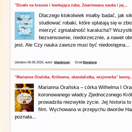
"Działo na łososie i lewitująca żaba. Zwariowana nauka i jej...
Dlaczego ktokolwiek miałby badać, jak sik
studiować robaki, które splatają się w zb
mierzyć zgniatalność karalucha? Wszystk
bezsensownie, niedorzecznie, a nawet ob
jest. Ale Czy nauka zawsze musi być niedostępna...
(dodano 06.06.2026, autor:
blackrose
)
Dział
literatura
"Marianna Orańska. Królewna, skandalistka, wizjonerka" Iwony..
Marianna Orańska – córka Wilhelma I Ora
koronowanego władcy Zjednoczonego Król
prowadziła niezwykłe życie. Jej historia t
film. Wychowana w przepychu dworów Hagi
poznała...