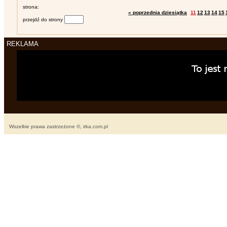
strona:
« poprzednia dziesiątka
11
12
13
14
15
przejdź do strony
REKLAMA
Wszelkie prawa zastrzeżone ©, irka.com.pl