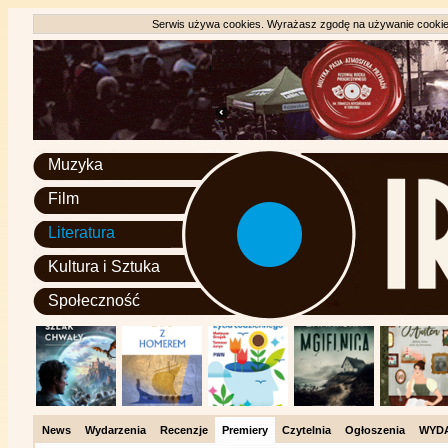
Serwis używa cookies. Wyrażasz zgodę na używanie cookie, 
Muzyka
Film
Literatura
Kultura i Sztuka
Społeczność
News
Wydarzenia
Recenzje
Premiery
Czytelnia
Ogłoszenia
WYD