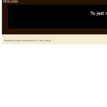
REKLAMA
Wszelkie prawa zastrzeżone ©, irka.com.pl