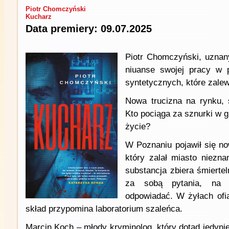
Piotr Chomczyński
Kucharz
Data premiery: 09.07.2025
Piotr Chomczyński, uznan
niuanse swojej pracy w 
syntetycznych, które zalewa
Nowa trucizna na rynku, 
Kto pociąga za sznurki w g
życie?
W Poznaniu pojawił się n
który zalał miasto niezn
substancja zbiera śmierte
za sobą pytania, na 
odpowiadać. W żyłach ofiar
skład przypomina laboratorium szaleńca.
Marcin Koch – młody kryminolog, który dotąd jedyni