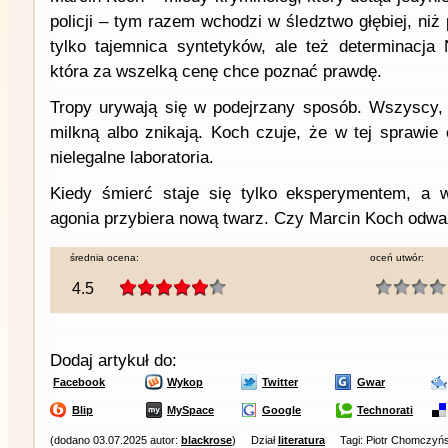
policji – tym razem wchodzi w śledztwo głębiej, niż
tylko tajemnica syntetyków, ale też determinacja N
która za wszelką cenę chce poznać prawdę.
Tropy urywają się w podejrzany sposób. Wszyscy, 
milkną albo znikają. Koch czuje, że w tej sprawie 
nielegalne laboratoria.
Kiedy śmierć staje się tylko eksperymentem, a w
agonia przybiera nową twarz. Czy Marcin Koch odwa
średnia ocena:
oceń utwór:
4.5
Dodaj artykuł do:
Facebook
Wykop
Twitter
Gwar
Blip
MySpace
Google
Technorati
(dodano 03.07.2025 autor:
blackrose
)
Dział
literatura
Tagi: Piotr Chomczyń