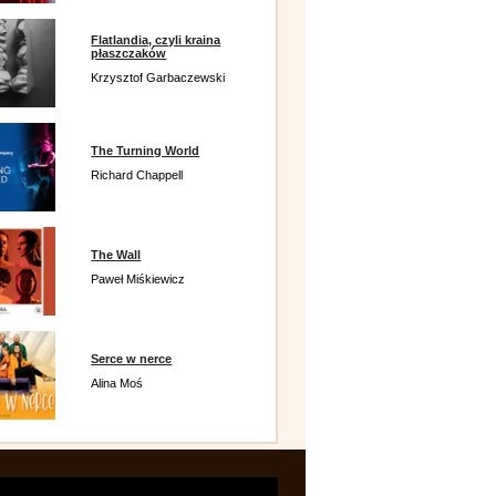
Flatlandia, czyli kraina
płaszczaków
Krzysztof Garbaczewski
The Turning World
Richard Chappell
The Wall
Paweł Miśkiewicz
Serce w nerce
Alina Moś