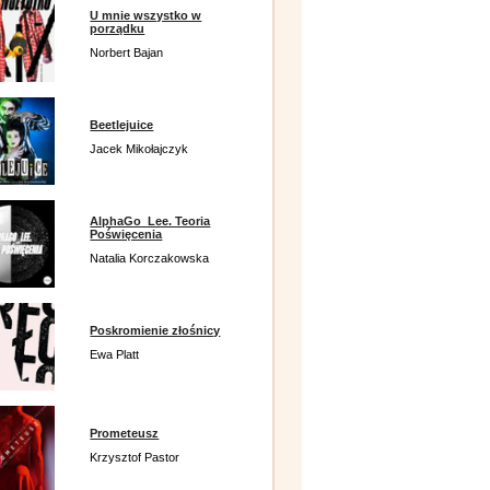
U mnie wszystko w
porządku
Norbert Bajan
Beetlejuice
Jacek Mikołajczyk
AlphaGo_Lee. Teoria
Poświęcenia
Natalia Korczakowska
Poskromienie złośnicy
Ewa Platt
Prometeusz
Krzysztof Pastor