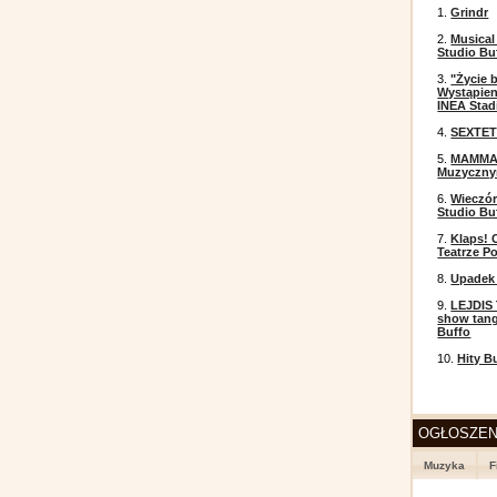
1.
Grindr
2.
Musical
Studio Bu
3.
"Życie 
Wystąpien
INEA Stad
4.
SEXTET
5.
MAMMA 
Muzyczn
6.
Wieczór
Studio Bu
7.
Klaps! 
Teatrze P
8.
Upadek 
9.
LEJDIS 
show tang
Buffo
10.
Hity B
OGŁOSZEN
Muzyka
F