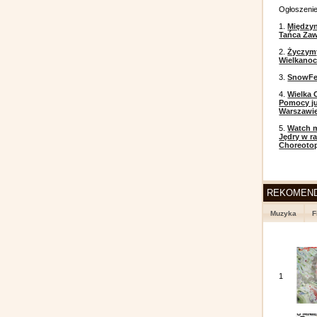
Ogłoszeni
1.
Między
Tańca Zaw
2.
Życzym
Wielkanoc
3.
SnowFes
4.
Wielka 
Pomocy ju
Warszawi
5.
Watch m
Jędry w r
Choreoto
REKOMEN
Muzyka
F
1