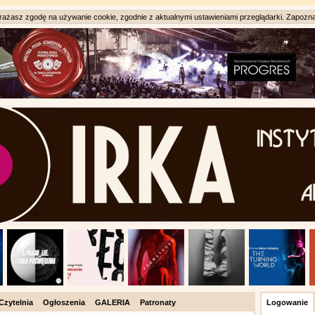
ażasz zgodę na używanie cookie, zgodnie z aktualnymi ustawieniami przeglądarki. Zapozna
Czytelnia
Ogłoszenia
GALERIA
Patronaty
Logowanie