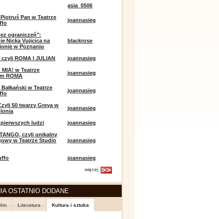
asia_0506
 Piotruś Pan w Teatrze
joannasieg
ffo
bez ograniczeń":
ie Nicka Vujicica na
blackrose
ionie w Poznaniu
 czyli ROMA I JULIAN
joannasieg
MIA! w Teatrze
joannasieg
ym ROMA
 Bałkański w Teatrze
joannasieg
ffo
Czyli 50 twarzy Greya w
joannasieg
olonia
pierwszych ludzi
joannasieg
TANGO, czyli unikalny
owy w Teatrze Studio
joannasieg
uffo
joannasieg
więcej
IA OSTATNIO DODANE
ilm
Literatura
Kultura i sztuka