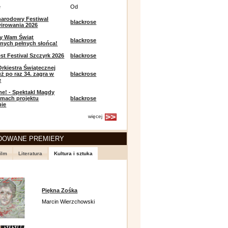
e
Od
narodowy Festiwal
blackrose
irowania 2026
y Wam Świąt
blackrose
nych pełnych słońca!
t Festival Szczyrk 2026
blackrose
Orkiestra Świątecznej
ż po raz 34. zagra w
blackrose
e
e! - Spektakl Magdy
amach projektu
blackrose
pie
więcej
DOWANE PREMIERY
ilm
Literatura
Kultura i sztuka
Piękna Zośka
Marcin Wierzchowski