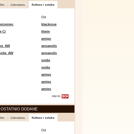
ilm
Literatura
Kultura i sztuka
Od
erzeniec
blackrose
ę Ci
litwin
amigo
era_AW
annapolis
holia_AW
annapolis
soida
soida
amigo
amigo
amigo
więcej
 OSTATNIO DODANE
ilm
Literatura
Kultura i sztuka
Od