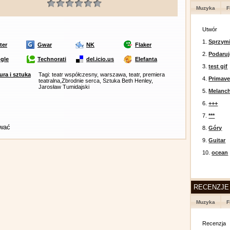
Muzyka
F
Utwór
1.
Sprzymi
ter
Gwar
NK
Flaker
2.
Podaruj
gle
Technorati
del.icio.us
Elefanta
3.
test gif
ura i sztuka
Tagi: teatr współczesny, warszawa, teatr, premiera
4.
Primav
teatralna,Zbrodnie serca, Sztuka Beth Henley,
Jarosław Tumidajski
5.
Melanc
6.
+++
7.
***
ować
8.
Góry
9.
Guitar
10.
ocean
RECENZJE
Muzyka
F
Recenzja