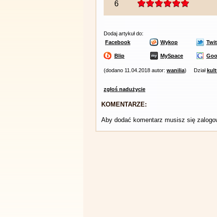
6
Dodaj artykuł do:
Facebook
Wykop
Twit
Blip
MySpace
Goo
(dodano 11.04.2018 autor:
wanilia
)
Dział
kult
zgłoś nadużycie
KOMENTARZE:
Aby dodać komentarz musisz się zalog