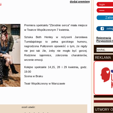
dodaj premierę
i
Premiera spektaklu "Zbrodnie serca" miała miejsce
w Teatrze Współczesnym 7 kwietnia.
Sztuka Beth Henley w reżyserii Jarosława
Rejestracja
Przypomnij 
Tumidajskiego to pełna gorzkiego humoru,
nagrodzona Pulitzerem opowieść o tym, że nigdy
nie jest tak źle, żeby nie mogło być gorzej.
Rodzinne tajemnice, zderzenia charakterów,
REKLAMA
wrzenie emocji.
Kolejne spektakle 14,15, 28 i 29 kwietnia, godz.
19.00
Scena w Braku
Teatr Współczesny w Warszawie
oceń utwór:
UTWORY O