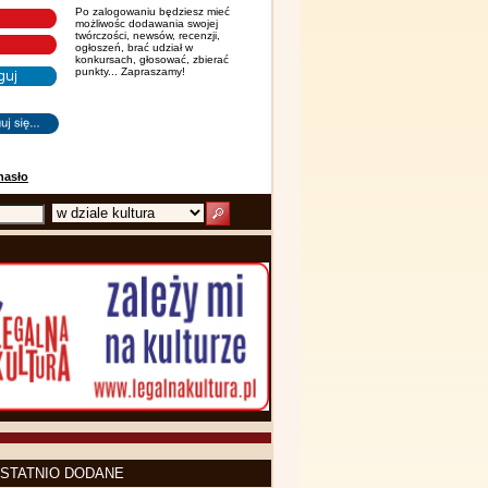
Po zalogowaniu będziesz mieć
możliwośc dodawania swojej
twórczości, newsów, recenzji,
ogłoszeń, brać udział w
konkursach, głosować, zbierać
punkty... Zapraszamy!
hasło
STATNIO DODANE