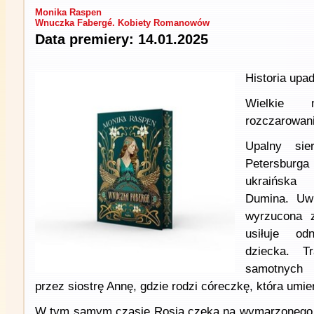
Monika Raspen
Wnuczka Fabergé. Kobiety Romanowów
Data premiery: 14.01.2025
Historia upad
Wielkie 
rozczarowan
Upalny sie
Petersbur
ukraińska
Dumina. Uwi
wyrzucona 
usiłuje od
dziecka. T
samotnych 
przez siostrę Annę, gdzie rodzi córeczkę, która umie
W tym samym czasie Rosja czeka na wymarzonego 