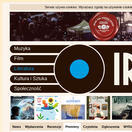
Serwis używa cookies. Wyrażasz zgodę na używanie cookie, 
Muzyka
Film
Literatura
Kultura i Sztuka
Społeczność
News
Wydarzenia
Recenzje
Premiery
Czytelnia
Ogłoszenia
WYD