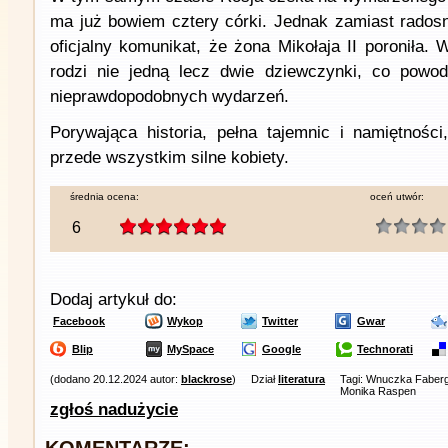
ma już bowiem cztery córki. Jednak zamiast radosn
oficjalny komunikat, że żona Mikołaja II poroniła.
rodzi nie jedną lecz dwie dziewczynki, co powod
nieprawdopodobnych wydarzeń.
Porywająca historia, pełna tajemnic i namiętności
przede wszystkim silne kobiety.
średnia ocena:
oceń utwór:
6
Dodaj artykuł do:
Facebook
Wykop
Twitter
Gwar
Blip
MySpace
Google
Technorati
(dodano 20.12.2024 autor:
blackrose
)
Dział
literatura
Tagi: Wnuczka Faber
Monika Raspen
zgłoś nadużycie