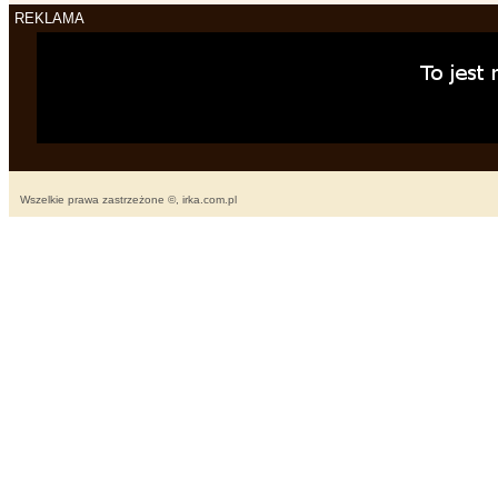
REKLAMA
Wszelkie prawa zastrzeżone ©, irka.com.pl