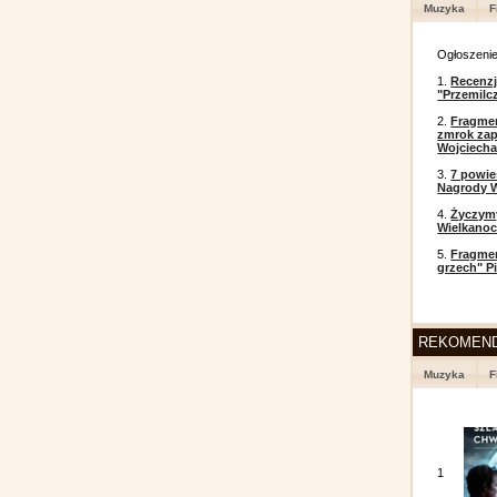
Muzyka
F
Ogłoszeni
1.
Recenzj
"Przemilc
2.
Fragmen
zmrok zap
Wojciecha
3.
7 powi
Nagrody W
4.
Życzym
Wielkanoc
5.
Fragmen
grzech" P
REKOMEN
Muzyka
F
1