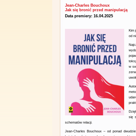
Jean-Charles Bouchoux
Jak się bronić przed manipulacją
Data premiery: 16.04.2025
Kim 
od n
Najc
wyda
poja
toks
w sw
zerw
uwol
Auto
meto
udar
prak
Dzię
się 
schematów relacji.
Jean-Charles Bouchoux – od ponad dwudziestu