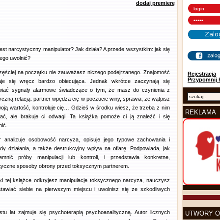
dodaj premierę
jest narcystyczny manipulator? Jak działa? A przede wszystkim: jak się
iego uwolnić?
zęściej na początku nie zauważasz niczego podejrzanego. Znajomość
Rejestracja
Przypomnij 
je się wręcz bardzo obiecująca. Jednak wkrótce zaczynają się
wiać sygnały alarmowe świadczące o tym, że masz do czynienia z
yczną relacją: partner wpędza cię w poczucie winy, sprawia, że wątpisz
oją wartość, kontroluje cię… Gdzieś w środku wiesz, że trzeba z nim
REKLAMA
ać, ale brakuje ci odwagi. Ta książka pomoże ci ją znaleźć i się
nić.
r analizuje osobowość narcyza, opisuje jego typowe zachowania i
dy działania, a także destrukcyjny wpływ na ofiarę. Podpowiada, jak
emnić próby manipulacji lub kontroli, i przedstawia konkretne,
tyczne sposoby obrony przed toksycznym partnerem.
ki tej książce odkryjesz manipulacje toksycznego narcyza, nauczysz
stawiać siebie na pierwszym miejscu i uwolnisz się ze szkodliwych
 lat zajmuje się psychoterapią psychoanalityczną. Autor licznych
UTWORY O