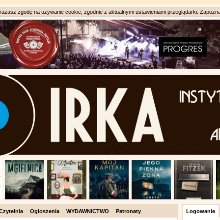
ażasz zgodę na używanie cookie, zgodnie z aktualnymi ustawieniami przeglądarki. Zapozna
Czytelnia
Ogłoszenia
WYDAWNICTWO
Patronaty
Logowanie