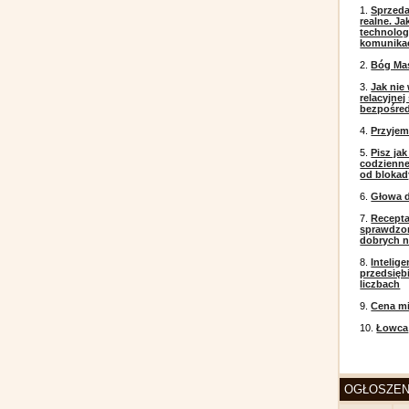
1.
Sprzeda
realne. J
technolog
komunikac
2.
Bóg Ma
3.
Jak nie
relacyjne
bezpośre
4.
Przyje
5.
Pisz ja
codzienneg
od blokad
6.
Głowa d
7.
Recepta
sprawdzo
dobrych 
8.
Intelig
przedsięb
liczbach
9.
Cena mi
10.
Łowca
OGŁOSZEN