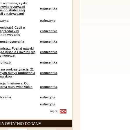
ż wirtualna, zyski
ak wykorzystywać
entucentka
ie do skutecznej
ji z nabywcami
szyna
eufrozyne
 wciskać? Czyli o
j sprzedaży w
entucentka
dnim wydaniu
mność rysowania
entucentka
k mistrz. Poznaj nawyki
o pisania i uwolnij się
entucentka
y twórczej
o liczb
entucentka
 na prokrastynację. 21
nych taktyk budowania
entucentka
nawyków
encja finansowa. Co
iorca musi wiedzieć o
entucentka
lczenia
eufrozyne
eufrozyne
więcej
IA OSTATNIO DODANE