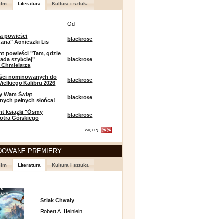
ilm
Literatura
Kultura i sztuka
e
Od
a powieści
blackrose
zana" Agnieszki Lis
t powieści "Tam, gdzie
ada szybciej"
blackrose
 Chmielarza
eści nominowanych do
blackrose
ielkiego Kalibru 2026
y Wam Świąt
blackrose
nych pełnych słońca!
t książki "Ósmy
blackrose
iotra Górskiego
więcej
DOWANE PREMIERY
ilm
Literatura
Kultura i sztuka
Szlak Chwały
Robert A. Heinlein