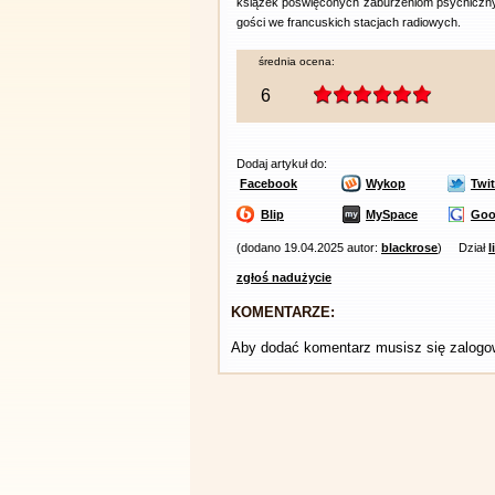
książek poświęconych zaburzeniom psychiczny
gości we francuskich stacjach radiowych.
średnia ocena:
6
Dodaj artykuł do:
Facebook
Wykop
Twit
Blip
MySpace
Goo
(dodano 19.04.2025 autor:
blackrose
)
Dział
l
zgłoś nadużycie
KOMENTARZE:
Aby dodać komentarz musisz się zalog