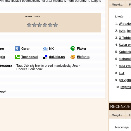
m, manipulacji psychologicznej oraz mechanizmom obronnym. Często
Muzyka
F
oceń utwór:
Utwór
1.
W bezkr
2.
było, je
3.
O Tobie
4.
Świat w
ter
Gwar
NK
Flaker
5.
Kolekcj
gle
Technorati
del.icio.us
Elefanta
6.
alchemi
iteratura
Tagi: Jak się bronić przed manipulacją, Jean-
7.
taka zm
Charles Bouchoux
8.
T...r
9.
przyje
10.
impres
ować
RECENZJE
Muzyka
F
Recenzja