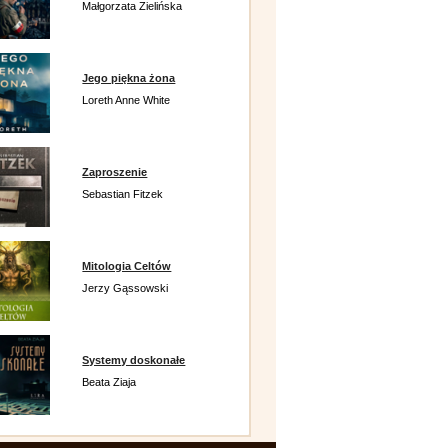
Małgorzata Zielińska
Jego piękna żona
Loreth Anne White
Zaproszenie
Sebastian Fitzek
Mitologia Celtów
Jerzy Gąssowski
Systemy doskonałe
Beata Ziaja