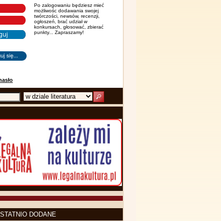
Po zalogowaniu będziesz mieć
możliwośc dodawania swojej
twórczości, newsów, recenzji,
ogłoszeń, brać udział w
konkursach, głosować, zbierać
punkty... Zapraszamy!
hasło
STATNIO DODANE