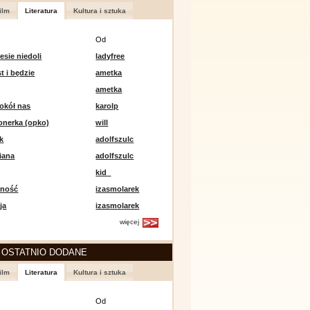
ilm
Literatura
Kultura i sztuka
Od
esie niedoli
ladyfree
st i będzie
ametka
ametka
okół nas
karolp
onerka (opko)
will
k
adolfszulc
iana
adolfszulc
kid_
mność
izasmolarek
ja
izasmolarek
więcej
 OSTATNIO DODANE
ilm
Literatura
Kultura i sztuka
Od